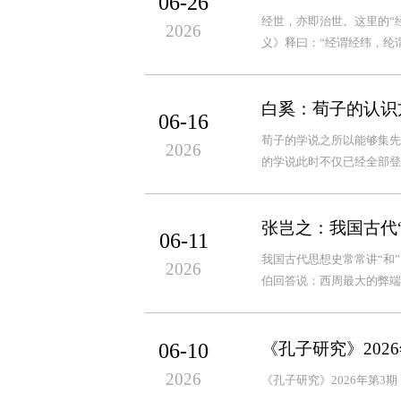
06-26
经世，亦即治世。这里的“经
2026
义》释曰：“经谓经纬，纶谓
白奚：荀子的认识
06-16
荀子的学说之所以能够集先
2026
的学说此时不仅已经全部登
张岂之：我国古代
06-11
我国古代思想史常常讲“和
2026
伯回答说：西周最大的弊端就
06-10
《孔子研究》202
2026
《孔子研究》2026年第3期