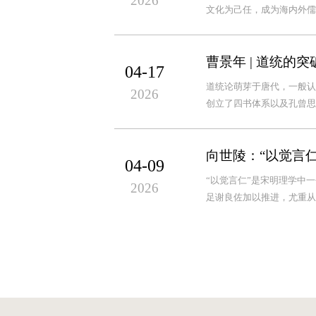
2026
文化为己任，成为海内外儒
曹景年 | 道统的
04-17
道统论萌芽于唐代，一般认
2026
创立了四书体系以及孔曾思
向世陵：“以觉言
04-09
“以觉言仁”是宋明理学中
2026
足谢良佐加以推进，尤重从知