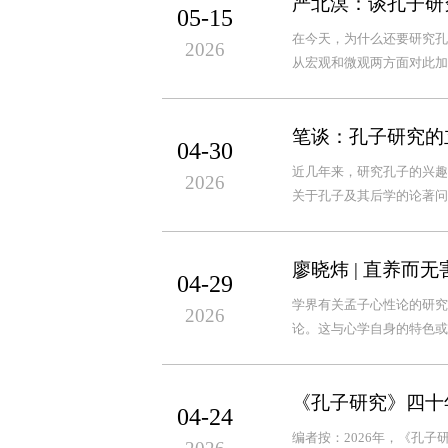
严北溟：谈孔子研
05-15
在今天，为什么还要研究孔
2026
从宏观和微观两方面对此加
笔谈：孔子研究的立
04-30
近几年来，研究孔子的兴趣
2026
关于孔子及其后学的论著问
廖晓炜 | 直养而
04-29
学界有关孟子心性论的研究
2026
论。这与心学自身的特色或
《孔子研究》四十年
04-24
编者按：2026年，《孔