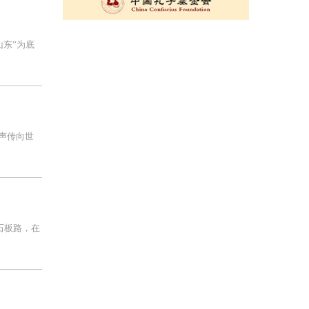
山东”为底
声传向世
石板路，在