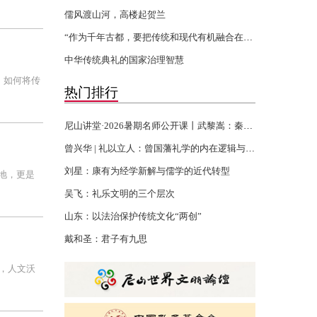
儒风渡山河，高楼起贺兰
“作为千年古都，要把传统和现代有机融合在一起”
中华传统典礼的国家治理智慧
，如何将传
热门排行
尼山讲堂·2026暑期名师公开课丨武黎嵩：秦汉书生的千年君子精神
曾兴华 | 礼以立人：曾国藩礼学的内在逻辑与当代回响
刘星：康有为经学新解与儒学的近代转型
地，更是
吴飞：礼乐文明的三个层次
山东：以法治保护传统文化“两创”
戴和圣：君子有九思
，人文沃