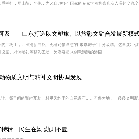
重举行，尼山敞开怀抱，为来自70多个国家的专家学者和嘉宾友人搭起交流交
手可及——山东打造以文塑旅、以旅彰文融合发展新模
的广场上，四座清新自然、充满诗情画意的“玻璃房子”十分吸睛。这里展出创
投壶、对诗赠礼等精彩互动，为游客带来创意满满的游园...
动物质文明与精神文明协调发展
礼让、邻里间的和睦互助、村规民约里的自觉遵守……齐鲁大地，一缕缕文明新
节特辑丨民生在勤 勤则不匮