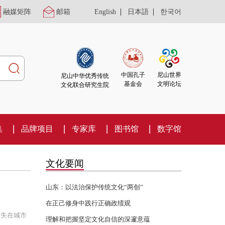
|
|
融媒矩阵
邮箱
English
日本語
한국어
尼山世界
中国孔子
尼山中华优秀传统
文明论坛
基金会
文化联合研究生院
集
品牌项目
专家库
图书馆
数字馆
文化要闻
山东：以法治保护传统文化“两创”
在正己修身中践行正确政绩观
消失在城市
理解和把握坚定文化自信的深邃意蕴