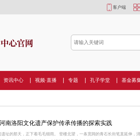
客户端
学中心官网
资讯中心
视频·直播
专题
孔子学堂
基金募
河南洛阳文化遗产保护传承传播的探索实践
门遗址的那天，正下着毛毛细雨。 登楼北望，一条宽阔的青石长街笔直延伸，