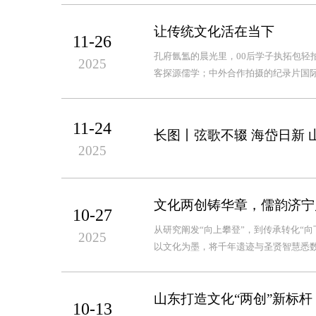
让传统文化活在当下
11-26
孔府氤氲的晨光里，00后学子执拓包轻
2025
客探源儒学；中外合作拍摄的纪录片国际
11-24
长图丨弦歌不辍 海岱日新 
2025
文化两创铸华章，儒韵济宁
10-27
从研究阐发“向上攀登”，到传承转化“向
2025
以文化为墨，将千年遗迹与圣贤智慧悉数
山东打造文化“两创”新标
10-13