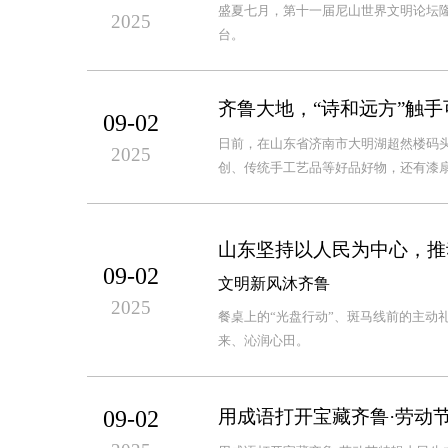
盛夏七月，第十一届尼山世界文明论坛隆
2025
台。
齐鲁大地，“诗和远方”触
09-02
日前，在山东省济南市大明湖超然楼码头
2025
创、传统手工艺品等好品好物，还有漆扇
山东坚持以人民为中心，推
09-02
文明新风沐齐鲁
2025
餐桌上的“光盘行动”、斑马线前的主动
来、沁润心田。
09-02
用成语打开宝藏齐鲁·劳动