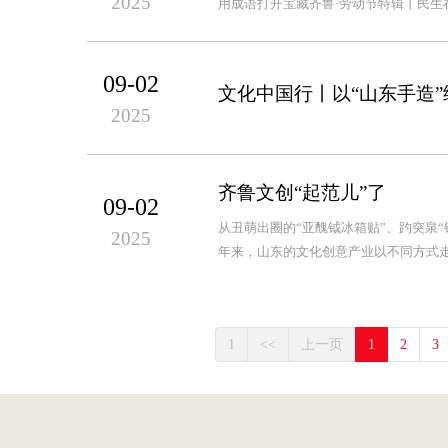
2025
用成语打开宝藏齐鲁·劳动节特辑丨民生
09-02
文化中国行丨以“山东手造
2025
齐鲁文创“起范儿”了
09-02
从丑萌出圈的“亚醜钺冰箱贴”、趵突泉“
2025
年来，山东的文化创意产业以不同方式走
1
<<
上一页
1
2
3