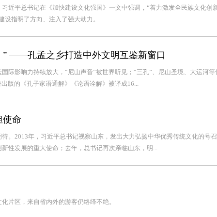
。习近平总书记在《加快建设文化强国》一文中强调，“着力激发全民族文化创
建设指明了方向、注入了强大动力。
！” ——孔孟之乡打造中外文明互鉴新窗口
国际影响力持续放大，“尼山声音”被世界听见；“三孔”、尼山圣境、大运河等
出版的《孔子家语通解》《论语诠解》被译成16...
担使命
待。2013年，习近平总书记视察山东，发出大力弘扬中华优秀传统文化的号
新性发展的重大使命；去年，总书记再次亲临山东，明...
文化片区，来自省内外的游客仍络绎不绝。