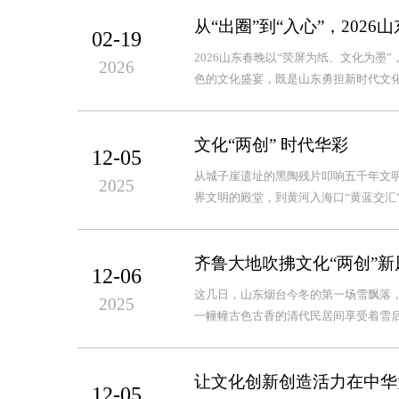
从“出圈”到“入心”，202
02-19
2026山东春晚以“荧屏为纸、文化为
2026
色的文化盛宴，既是山东勇担新时代文化
文化“两创” 时代华彩
12-05
从城子崖遗址的黑陶残片叩响五千年文明
2025
界文明的殿堂，到黄河入海口“黄蓝交汇”
齐鲁大地吹拂文化“两创”新
12-06
这几日，山东烟台今冬的第一场雪飘落，
2025
一幢幢古色古香的清代民居间享受着雪
让文化创新创造活力在中华
12-05