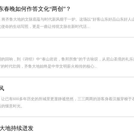
6山东春晚如何作答文化“两创”？
墨”，将齐鲁大地的文脉底蕴与时代新风熔于一炉。这场以“好客山东好品山东好人
使命的生动写照，更是一曲让传统文脉在新时代活...
的回响，到《诗经》中“泰山岩岩，鲁邦所詹”的千古咏叹，从尼山圣境的礼乐
的时代壮阔，齐鲁大地始终是中华文明薪火相传的核心...
风
让已有600多年历史的所城里更显静谧悠然，三三两两的游客身着汉服穿梭于
后的惬意时光。
大地持续迸发