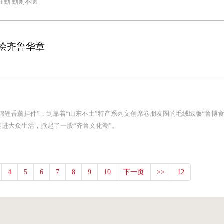
在勤 勤则不匮
”绘齐鲁华章
锦鲤香薰挂件”，到靠着“山东不土”特产系列文创席卷朋友圈的毛绒绒版“鲁博食
进大众生活，掀起了一股“齐鲁文化潮”。
4
5
6
7
8
9
10
下一页
>>
12