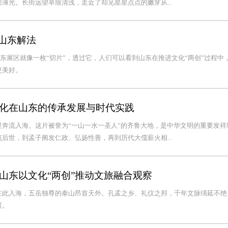
薄光。长街远望草痕清浅，走近了却见星星点点的嫩芽从...
山东解法
山东展区就像一枚“切片”，透过它，人们可以看到山东在推进文化“两创”过程中
更美好。
化在山东的传承发展与时代实践
奔流入海。这片被誉为“一山一水一圣人”的齐鲁大地，是中华文明的重要发祥
后世，到孟子阐发仁政、弘扬性善，再到历代大儒薪火相...
山东以文化“两创”推动文旅融合观察
在此入海，五岳独尊的泰山昂首天外。孔孟之乡、礼仪之邦，千年文脉绵延不绝
展。