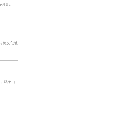
新创造活
传统文化地
召，赋予山