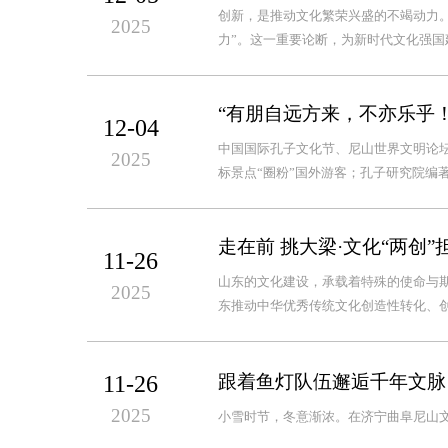
创新，是推动文化繁荣兴盛的不竭动力
2025
力”。这一重要论断，为新时代文化强国
“有朋自远方来，不亦乐乎
12-04
中国国际孔子文化节、尼山世界文明论坛
2025
标景点“圈粉”国外游客；孔子研究院编著
走在前 挑大梁·文化“两创”
11-26
山东的文化建设，承载着特殊的使命与期
2025
东推动中华优秀传统文化创造性转化、创
11-26
跟着鱼灯队伍邂逅千年文脉
2025
小雪时节，冬意渐浓。在济宁曲阜尼山