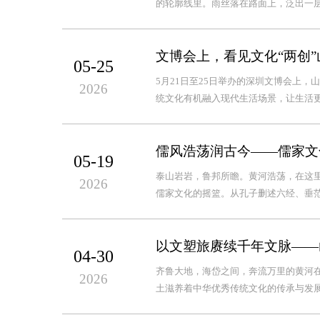
的轮廓线里。雨丝落在路面上，泛出一层
文博会上，看见文化“两创”
05-25
5月21日至25日举办的深圳文博会上，
2026
统文化有机融入现代生活场景，让生活
儒风浩荡润古今——儒家文
05-19
泰山岩岩，鲁邦所瞻。黄河浩荡，在这里
2026
儒家文化的摇篮。从孔子删述六经、垂范
以文塑旅赓续千年文脉——
04-30
齐鲁大地，海岱之间，奔流万里的黄河
2026
土滋养着中华优秀传统文化的传承与发