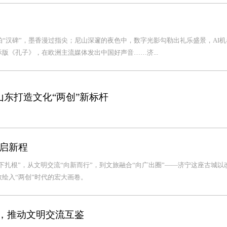
拍“汉碑”，墨香漫过指尖；尼山深邃的夜色中，数字光影勾勒出礼乐盛景，AI
版《孔子》，在欧洲主流媒体发出中国好声音……济...
山东打造文化“两创”新标杆
启新程
下扎根”，从文明交流“向新而行”，到文旅融合“向广出圈”——济宁这座古城以
绘入“两创”时代的宏大画卷。
杆，推动文明交流互鉴