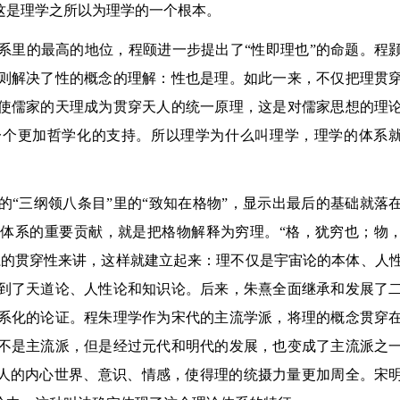
这是理学之所以为理学的一个根本。
系里的最高的地位，程颐进一步提出了“性即理也”的命题。程
则解决了性的概念的理解：性也是理。如此一来，不仅把理贯
使儒家的天理成为贯穿天人的统一原理，这是对儒家思想的理
一个更加哲学化的支持。所以理学为什么叫理学，理学的体系
。
“三纲领八条目”里的“致知在格物”，显示出最后的基础就落
体系的重要贡献，就是把格物解释为穷理。“格，犹穷也；物
系的贯穿性来讲，这样就建立起来：理不仅是宇宙论的本体、人
到了天道论、人性论和知识论。后来，朱熹全面继承和发展了
系化的论证。程朱理学作为宋代的主流学派，将理的概念贯穿
不是主流派，但是经过元代和明代的发展，也变成了主流派之
穿人的内心世界、意识、情感，使得理的统摄力量更加周全。宋