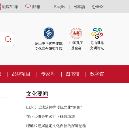
|
|
融媒矩阵
邮箱
English
日本語
한국어
尼山世界
中国孔子
尼山中华优秀传统
文明论坛
基金会
文化联合研究生院
集
品牌项目
专家库
图书馆
数字馆
文化要闻
山东：以法治保护传统文化“两创”
在正己修身中践行正确政绩观
理解和把握坚定文化自信的深邃意蕴