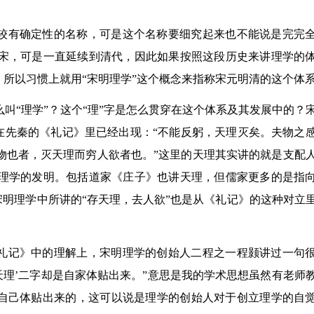
比较有确定性的名称，可是这个名称要细究起来也不能说是完完
宋，可是一直延续到清代，因此如果按照这段历史来讲理学的
，所以习惯上就用“宋明理学”这个概念来指称宋元明清的这个体
叫“理学”？这个“理”字是怎么贯穿在这个体系及其发展中的？
实在先秦的《礼记》里已经出现：“不能反躬，天理灭矣。夫物之
物也者，灭天理而穷人欲者也。”这里的天理其实讲的就是支配
理学的发明。包括道家《庄子》也讲天理，但儒家更多的是指
，宋明理学中所讲的“存天理，去人欲”也是从《礼记》的这种对立
《礼记》中的理解上，宋明理学的创始人二程之一程颢讲过一句
天理’二字却是自家体贴出来。”意思是我的学术思想虽然有老师
们自己体贴出来的，这可以说是理学的创始人对于创立理学的自