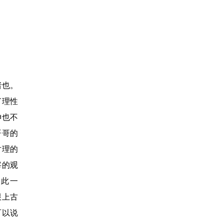
者也。
了理性
神也不
哥哥的
对理的
宰的观
如此一
跟上古
可以说