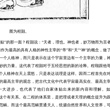
图为程颢。
贴”的那一面？程颢说：“天者，理也。神也者，妙万物而为言
作为最高的具有人格的神性主宰的“帝”和“天”“神”的概念，做
一个人格神，而只是表示在这个宇宙里边有一个主宰的力量，
妙的力量。这代表了程颢对于五经思想的新的诠释。程颐跟他
一个人格神在天上震怒，只是表达说理是这样。因而二程首先在
的最高主宰的观念，把古代文化中代表宇宙最高实在、最高主
一大进步，也代表了他们自家体贴出来的新内容和理解。
跟这个有关系。在二程的体系里，是把理或者天理的概念提升为
范畴。而这个最高范畴贯通天人，统摄自然世界和人文世界，