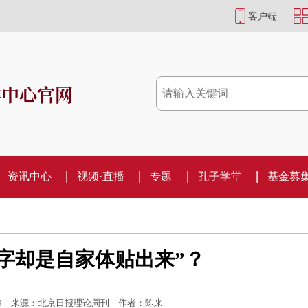
客户端
学中心官网
资讯中心
视频·直播
专题
孔子学堂
基金募
二字却是自家体贴出来”？
9
来源：北京日报理论周刊
作者：陈来