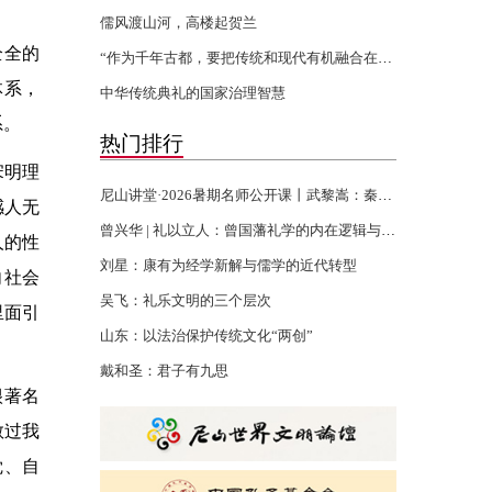
儒风渡山河，高楼起贺兰
全全的
“作为千年古都，要把传统和现代有机融合在一起”
体系，
中华传统典礼的国家治理智慧
系。
热门排行
宋明理
尼山讲堂·2026暑期名师公开课丨武黎嵩：秦汉书生的千年君子精神
感人无
曾兴华 | 礼以立人：曾国藩礼学的内在逻辑与当代回响
人的性
刘星：康有为经学新解与儒学的近代转型
向社会
吴飞：礼乐文明的三个层次
里面引
山东：以法治保护传统文化“两创”
戴和圣：君子有九思
很著名
教过我
觉、自