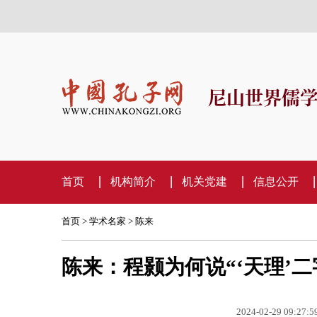
尼山世界儒
首页
机构简介
机关党建
信息公开
首页
>
学术名家
>
陈来
陈来：程颢为何说“‘天理’
2024-02-29 09:27:5