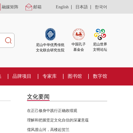
|
|
融媒矩阵
邮箱
English
日本語
한국어
尼山世界
中国孔子
尼山中华优秀传统
文明论坛
基金会
文化联合研究生院
集
品牌项目
专家库
图书馆
数字馆
文化要闻
在正己修身中践行正确政绩观
理解和把握坚定文化自信的深邃意蕴
儒风渡山河，高楼起贺兰