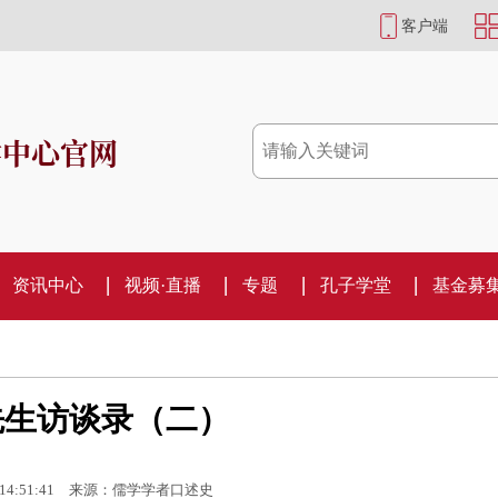
客户端
学中心官网
资讯中心
视频·直播
专题
孔子学堂
基金募
先生访谈录（二）
14:51:41
来源：儒学学者口述史