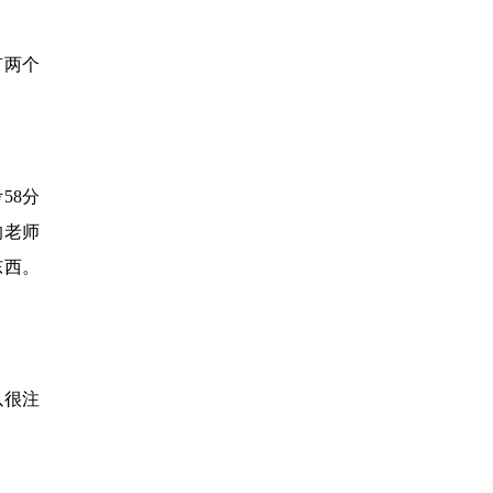
有两个
58分
的老师
东西。
以很注