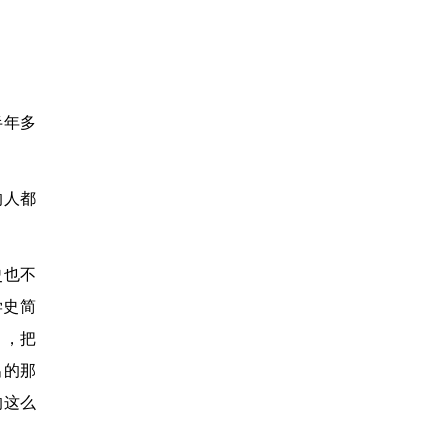
。
半年多
的人都
史也不
学史简
》，把
出的那
的这么