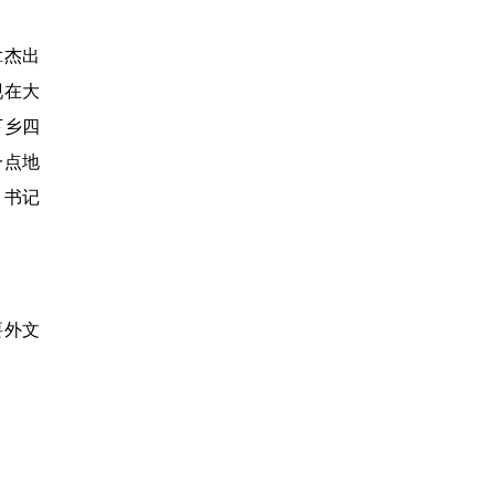
拿杰出
现在大
下乡四
一点地
、书记
要外文