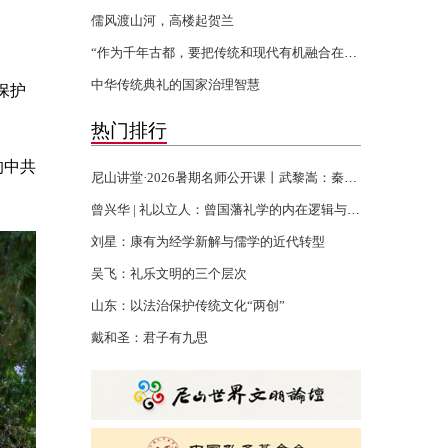
儒风渡山河，高楼起贺兰
“作为千年古都，要把传统和现代有机融合在一起”
中华传统典礼的国家治理智慧
保护
热门排行
的中共
尼山讲堂·2026暑期名师公开课丨武黎嵩：秦汉书生的千年君子精神
曾兴华 | 礼以立人：曾国藩礼学的内在逻辑与当代回响
刘星：康有为经学新解与儒学的近代转型
吴飞：礼乐文明的三个层次
山东：以法治保护传统文化“两创”
戴和圣：君子有九思