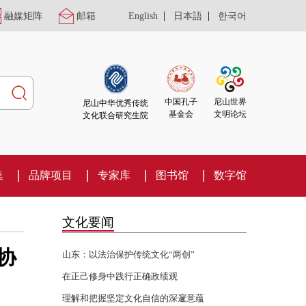
|
|
融媒矩阵
邮箱
English
日本語
한국어
尼山世界
中国孔子
尼山中华优秀传统
文明论坛
基金会
文化联合研究生院
集
品牌项目
专家库
图书馆
数字馆
文化要闻
协
山东：以法治保护传统文化“两创”
在正己修身中践行正确政绩观
理解和把握坚定文化自信的深邃意蕴