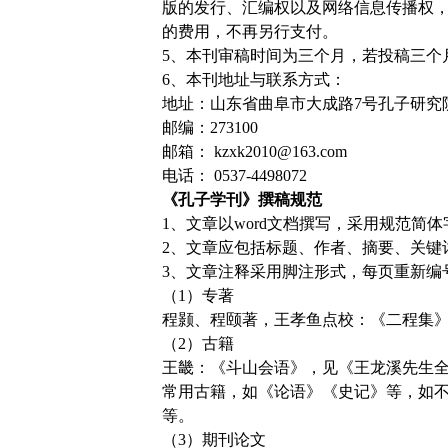
版的发行、汇编权以及网络信息传播权
的费用，不再另行支付。
5、本刊审稿时间为三个月，若投稿三个
6、本刊地址与联系方式：
地址：山东省曲阜市大成路7号孔子研究
邮编：273100
邮箱： kzxk2010@163.com
电话： 0537-4498072
《孔子学刊》撰稿规范
1、文章以word文档撰写，采用规范简
2、文章应包括标题、作者、摘要、关键
3、文章注释采用脚注形式，每页重新编
（1）专著
程颢、程颐著，王孝鱼点校：《二程集》，
（2）古籍
王畿：《斗山会语》，见《王龙溪先生全
常用古籍，如《论语》《史记》等，如不
等。
（3）期刊论文