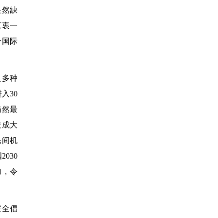
显然缺
莫衷一
个国际
及多种
入30
仍然最
造成大
民间机
030
加，令
安全倡