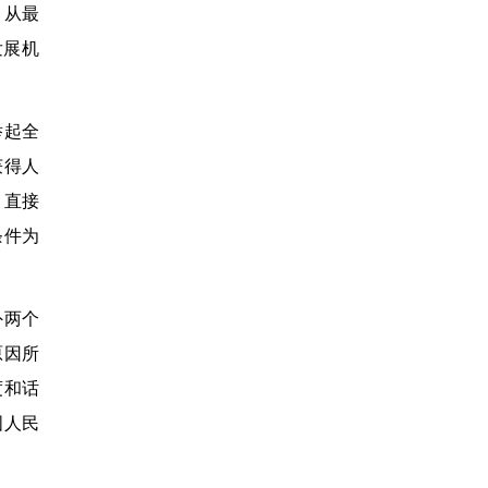
，从最
发展机
举起全
获得人
，直接
条件为
外两个
原因所
度和话
国人民