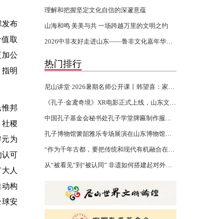
理解和把握坚定文化自信的深邃意蕴
球发布
山海和鸣 美美与共 一场跨越万里的文明之约
价值取
2026中非友好走进山东——鲁非文化嘉年华活动开幕
更加公
热门排行
，指明
尼山讲堂·2026暑期名师公开课丨韩望喜：家风家训 世代传承
《孔子·金鸢奇境》XR电影正式上线，山东文化“两创”再添沉浸力作
民惟邦
中国孔子基金会秘书处孔子学堂牌匾制作服务项目验收报告公示
、社稷
孔子博物馆箫韶雅乐专场展演在山东博物馆举行
黎元为
“作为千年古都，要把传统和现代有机融合在一起”
的认可
从“被看见”到“被认同” 非遗如何搭建起对外文化交流的桥梁
广大人
推动构
全球安