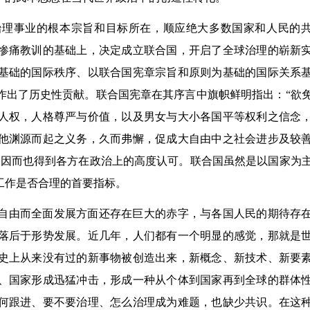
治理事业的根本宗旨和目标所在，顺应绝大多数国家和人民的
的惨痛教训的基础上，决定成立联合国，开启了全球治理的崭新
为基础的国际秩序、以联合国宪章宗旨和原则为基础的国际关系
作出了历史性贡献。联合国宪章在其序言中旗帜鲜明指出：“欲
人权，人格尊严与价值，以及男女与大小各国平等权利之信念
他渊源而起之义务，久而弗懈，促成大自由中之社会进步及较
，因而也得到各方在政治上的高度认可。联合国虽然是以国家为
工作是否合理的首要指标。
自由而全面发展方面还存在巨大的赤字，与各国人民的期待存
落后于形势发展。近几年，人们都有一个明显的感觉，那就是
史上从来没有过的新事物被创造出来，新概念、新技术、新要
、国家形成迅猛冲击，形成一种从个体到国家再到全球的群体
何跟进、要不要治理、怎么治理成为难题，也缺少共识。在这