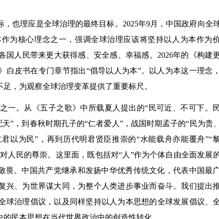
，也理应是全球治理的最终目标。2025年9月，中国政府向全
本作为核心理念之一，强调全球治理应该将坚持以人为本作为
国人民带来更大获得感、安全感、幸福感。2026年的《构建
》白皮书在专门章节指出“倡导以人为本”。以人为本这一理念
不足，为观察全球治理变革提供了重要标尺。
之一。从《五子之歌》中所载夏人提出的“民可近、不可下。
配天”，到春秋时期孔子的“仁者爱人”，战国时期孟子的“民为贵
君以为民”，再到历代明君贤臣推崇的“水能载舟亦能覆舟”“
史上对人民的尊崇。这里面，既包括对“人”作为个体自由全面发展
和敬畏。中国共产党继承和发扬中华优秀传统文化，代表中国最
复兴、为世界谋大同，为整个人类进步事业而奋斗。我们提出
全球治理倡议，以及同样坚持以人为本思想的全球发展倡议、
中的民本思想在当代世界政治中的创造性转化。