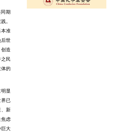
共同期
实践。
基本准
免后世
，创造
善之民
主体的
在明显
世界已
素、新
性焦虑
种巨大