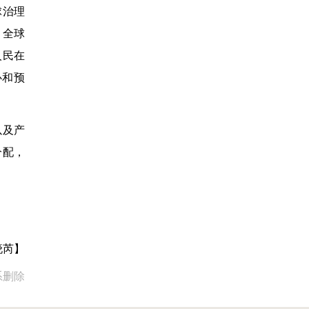
球治理
、全球
人民在
心和预
以及产
分配，
晓芮】
系删除