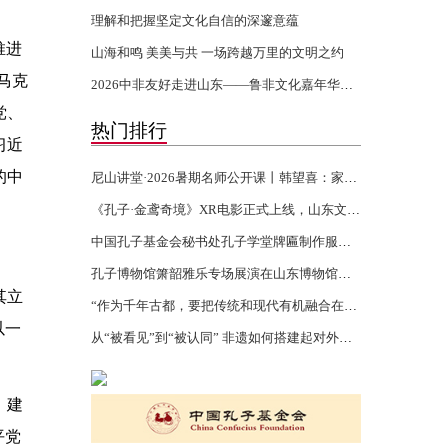
理解和把握坚定文化自信的深邃意蕴
推进
山海和鸣 美美与共 一场跨越万里的文明之约
马克
2026中非友好走进山东——鲁非文化嘉年华活动开幕
党、
热门排行
习近
的中
尼山讲堂·2026暑期名师公开课丨韩望喜：家风家训 世代传承
《孔子·金鸢奇境》XR电影正式上线，山东文化“两创”再添沉浸力作
中国孔子基金会秘书处孔子学堂牌匾制作服务项目验收报告公示
孔子博物馆箫韶雅乐专场展演在山东博物馆举行
其立
“作为千年古都，要把传统和现代有机融合在一起”
以一
从“被看见”到“被认同” 非遗如何搭建起对外文化交流的桥梁
、建
平党