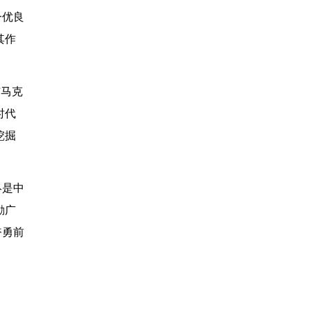
一优良
其作
与马克
时代
挖掘
终是中
励广
奋勇前