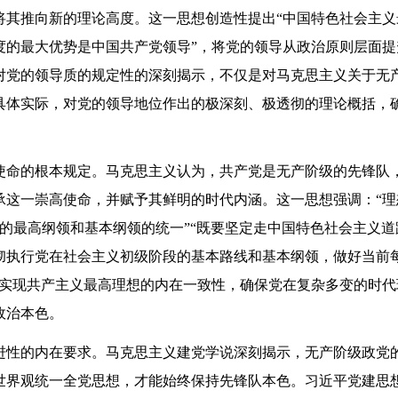
将其推向新的理论高度。这一思想创造性提出“中国特色社会主义
度的最大优势是中国共产党领导”，将党的领导从政治原则层面提
对党的领导质的规定性的深刻揭示，不仅是对马克思主义关于无
具体实际，对党的领导地位作出的极深刻、极透彻的理论概括，
使命的根本规定。马克思主义认为，共产党是无产阶级的先锋队
承这一崇高使命，并赋予其鲜明的时代内涵。这一思想强调：“理
党的最高纲领和基本纲领的统一”“既要坚定走中国特色社会主义道
彻执行党在社会主义初级阶段的基本路线和基本纲领，做好当前
与实现共产主义最高理想的内在一致性，确保党在复杂多变的时代
政治本色。
进性的内在要求。马克思主义建党学说深刻揭示，无产阶级政党
世界观统一全党思想，才能始终保持先锋队本色。习近平党建思