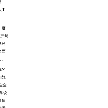
识
大工
一度
定开局
系列
全面
力。
瞩的
和战
全全
学说
价值