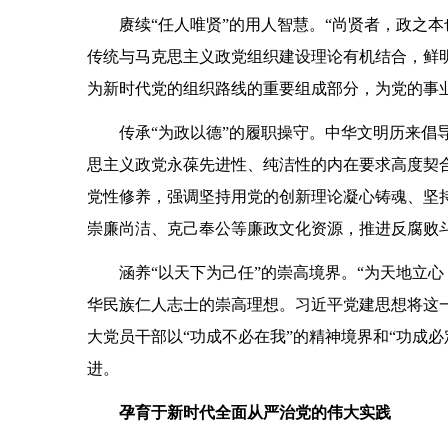
赓续“任人唯贤”的用人智慧。“尚贤者，政之
传统与马克思主义政党组织建设理论有机结合，鲜
为新时代党的组织路线的重要组成部分，为党的事
传承“为政以德”的履职操守。中华文明历来倡
思主义政党永葆先进性、纯洁性的内在要求高度契
党性修养，强调坚持用党的创新理论凝心铸魂、坚
崇廉尚洁、克己奉公等廉政文化资源，推进反腐败
涵养“以天下为己任”的崇高境界。“为天地立
华民族仁人志士的崇高理想。习近平党建思想将这
大党员干部以“功成不必在我”的精神境界和“功成
进。
孕育于新时代全面从严治党的伟大实践