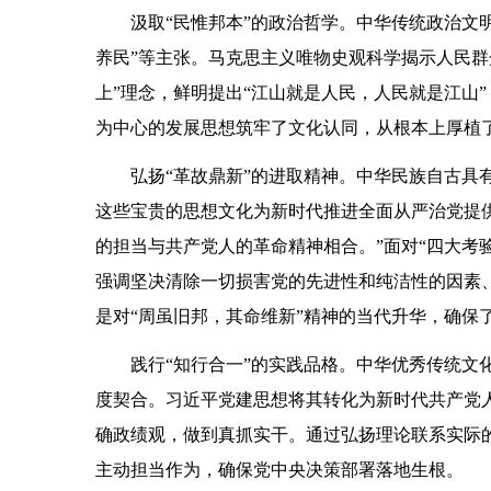
汲取“民惟邦本”的政治哲学。中华传统政治文
养民”等主张。马克思主义唯物史观科学揭示人民群
上”理念，鲜明提出“江山就是人民，人民就是江山
为中心的发展思想筑牢了文化认同，从根本上厚植
弘扬“革故鼎新”的进取精神。中华民族自古具
这些宝贵的思想文化为新时代推进全面从严治党提
的担当与共产党人的革命精神相合。”面对“四大考
强调坚决清除一切损害党的先进性和纯洁性的因素
是对“周虽旧邦，其命维新”精神的当代升华，确保
践行“知行合一”的实践品格。中华优秀传统文
度契合。习近平党建思想将其转化为新时代共产党
确政绩观，做到真抓实干。通过弘扬理论联系实际
主动担当作为，确保党中央决策部署落地生根。