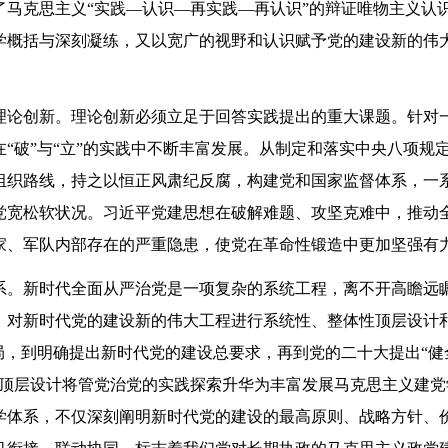
马克思主义“实践—认识—再实践—再认识”的辩证唯物主义认
学概括与深刻凝练，又以宽广的视野和认识赋予党的建设新的伟
理论创新。理论创新必须立足于回答实践提出的重大课题。针对
“破”与“立”的实践中不断丰富发展。从制定和落实中央八项规
组织路线，持之以恒正风肃纪反腐，构建党和国家监督体系，一
党宽松软状况。习近平党建思想在破解难题、攻坚克难中，推动
家、军队内部存在的严重隐患，使党在革命性锻造中更加坚强有
系。新时代全面从严治党是一项复杂的系统工程，离不开高瞻远
，对新时代党的建设新的伟大工程进行系统性、整体性顶层设计
局，到明确提出新时代党的建设总要求，再到党的二十大提出“健
些顶层设计将管党治党的实践探索升华为丰富发展马克思主义建党
学体系，不仅深刻阐明新时代党的建设的最高原则、战略方针、