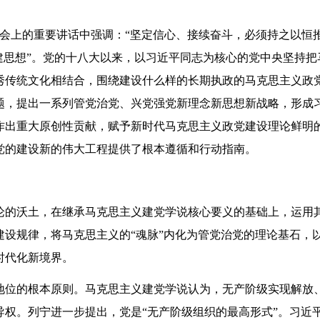
大会上的重要讲话中强调：“坚定信心、接续奋斗，必须持之以恒
建思想”。党的十八大以来，以习近平同志为核心的党中央坚持把
秀传统文化相结合，围绕建设什么样的长期执政的马克思主义政
题，提出一系列管党治党、兴党强党新理念新思想新战略，形成
作出重大原创性贡献，赋予新时代马克思主义政党建设理论鲜明
党的建设新的伟大工程提供了根本遵循和行动指南。
论的沃土，在继承马克思主义建党学说核心要义的基础上，运用
设规律，将马克思主义的“魂脉”内化为管党治党的理论基石，
时代化新境界。
地位的根本原则。马克思主义建党学说认为，无产阶级实现解放
权。列宁进一步提出，党是“无产阶级组织的最高形式”。习近