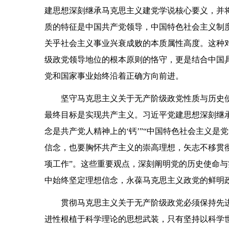
建思想深刻继承马克思主义建党学说核心要义，并
质的特征是中国共产党领导，中国特色社会主义制
关乎社会主义事业兴衰成败的本质属性高度。这种
级政党领导地位的根本原则的恪守，更是结合中国
党和国家事业始终沿着正确方向前进。
坚守马克思主义关于无产阶级政党性质与历史
最终目标是实现共产主义。习近平党建思想深刻继
念是共产党人精神上的‘钙’”“中国特色社会主义是
信念，也要胸怀共产主义的崇高理想，矢志不移贯
项工作”。这些重要观点，深刻阐明党的历史使命
中始终坚定理想信念，永葆马克思主义政党的鲜明
贯彻马克思主义关于无产阶级政党必须保持先
进性根植于科学理论的思想武装，只有坚持以科学