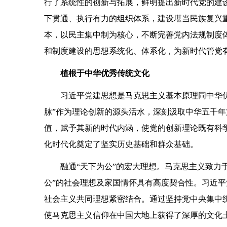
行了系统性的创新与拓展，鲜明提出新时代党的建
下贯通、执行有力的组织体系，建设堪当民族复兴
本，以民主集中制为核心，不断完善党内法规制度
和制度建设的思想系统化、体系化，为新时代管党
植根于中华优秀传统文化
习近平党建思想是马克思主义基本原理同中华
脉”作为理论创新的源头活水，深刻汲取中华五千
值，赋予其新的时代内涵，使党的创新理论既有科
化时代化奠定了坚实历史基础和群众基础。
融通“天下为公”的宏大理想。马克思主义致力
公”的社会理想及家国情怀具有高度契合性。习近
社会主义共同理想紧密结合。通过坚持党中央集中
使马克思主义信仰在中国大地上获得了深厚的文化