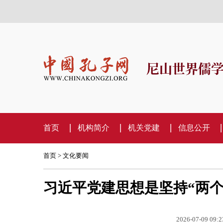
尼山世界儒
首页
机构简介
机关党建
信息公开
首页
>
文化要闻
习近平党建思想是坚持“两
2026-07-09 09:2