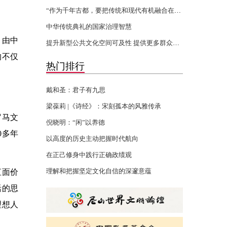
“作为千年古都，要把传统和现代有机融合在一起”
中华传统典礼的国家治理智慧
，由中
提升新型公共文化空间可及性 提供更多群众身边的文化服务
的不仅
热门排行
戴和圣：君子有九思
梁葆莉 |《诗经》：宋刻孤本的风雅传承
罗马文
倪晓明：“闲”以养德
0多年
以高度的历史主动把握时代航向
在正己修身中践行正确政绩观
直面价
理解和把握坚定文化自信的深邃意蕴
活的思
理想人