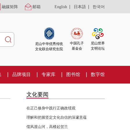
|
|
融媒矩阵
邮箱
English
日本語
한국어
尼山世界
中国孔子
尼山中华优秀传统
文明论坛
基金会
文化联合研究生院
集
品牌项目
专家库
图书馆
数字馆
文化要闻
在正己修身中践行正确政绩观
理解和把握坚定文化自信的深邃意蕴
儒风渡山河，高楼起贺兰