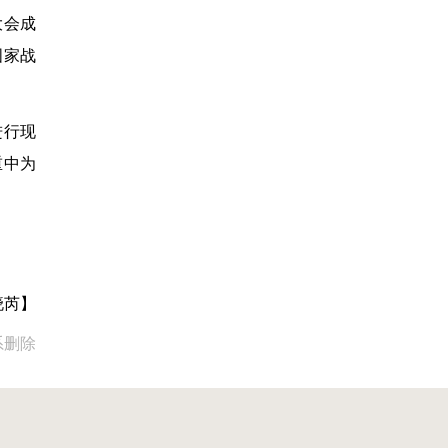
大会成
国家战
进行现
重中为
晓芮】
系删除