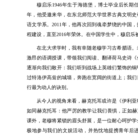
穆启乐1946年生于海德堡，博士毕业后长期任
年，他受邀来华，在东北师范大学世界古典文明史研
语文学系。2011年，他再次回到魂牵梦绕的中国
程建设，直至2016年荣休。在中国学生中，穆启乐
在北大求学时，我有幸随老穆学习古希腊语。
激昂的语调授课，带领我们阅读、翻译荷马史诗《
逐渐向我们敞开：我们听到战场上英雄们繁饰的铜
过特洛伊高耸的城墙，奔跑在宽阔的街道上；我们
行最为动人的诀别。
从今人的视角来看，赫克托耳或许是《伊利亚
如同赫克托耳：他严厉的教学让我们畏惧，正如赫
课外，老穆将紧锁的眉头舒展，是一位耐心呵护学
极地参与我们的文娱活动，并热忱地提携青年后