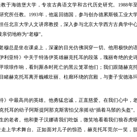
教于海德堡大学，专攻古典语文学和古代历史研究。1988年至1
究所任教。1993年，他返回德国，参与创办德累斯顿工业大
，担任北京大学人文讲席教授，深入参与北京大学西方古典学中
被亲切地称为“老穆”。
老穆总是坐在课桌上，深邃的目光仿佛洞穿一切。他用极快的
伊利亚特》中关于特洛伊英雄赫克托耳的段落，瑰丽奇绝的史
甲琅琅作响，看到厮杀时死亡的黑云笼罩他们；我们跟随赫克
目睹赫克托耳离开巍峨壮丽、柱廊环绕的宫殿，与妻子安德洛
特》中最高尚的英雄。他勇猛忠诚，正直慈爱。在我们心中，
克托耳的幼子阿斯提阿那克斯害怕父亲摇动“插着马鬃的头盔”
生的老者。他和妻子汉娜请我们吃饭，微笑地看着我们狼吞虎
进走上学术舞台。正如面对儿子的惊恐，赫克托耳莞尔一笑，