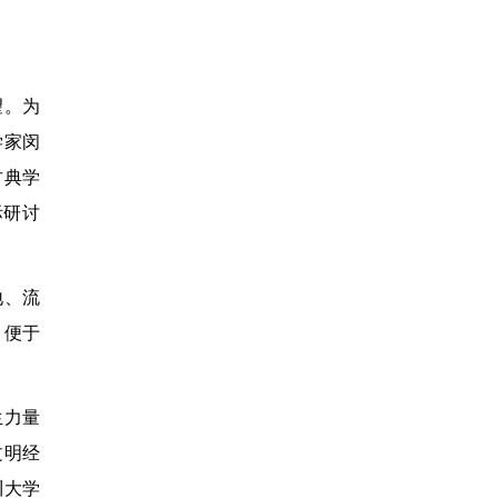
望。为
学家闵
古典学
际研讨
地、流
，便于
生力量
文明经
川大学