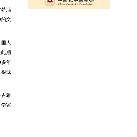
古希腊
神的文
中国人
在此期
0多年
从根源
在古希
典学家