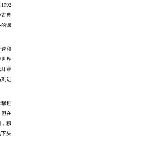
992
学古典
心的课
语速和
诗世界
托耳穿
玛刻进
老穆也
。但在
咽，积
脱下头