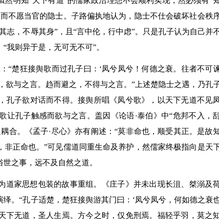
然明知“天下有道”的儒家政治理想不会顺利实现，然必须有“
身而不愿当官的隐士。子路偏执地认为，隐士不仕会破坏社会秩
其志，不辱其身”，且“言中伦，行中虑”。只是孔子认为自己并
“我则异于是，无可无不可”。
：“楚狂接舆歌而过孔子曰：‘凤兮凤兮！何德之衰。往者不可
，欲与之言。趋而避之，不得与之言。”上述楚隐士之遇，乃孔
，孔子欲对话而不得。接舆所唱《凤兮歌》，以天下无道不见
歌让孔子触感而欲与之言。盖因《论语·泰伯》中“危邦不入，
耦合。《孟子·尽心》亦有阐述：“莫非命也，顺受其正。是故
，非正命也。”可见儒道同重生命及养护，然儒家终极指向是天
俗世之事，远不及自然之道。
为道家思想包装的故事重组。《庄子》并未出现长沮、桀溺及
绎。“孔子适楚，楚狂接舆游其门曰：‘凤兮凤兮，何如德之衰
天下无道，圣人生焉。方今之时，仅免刑焉。福轻乎羽，莫之