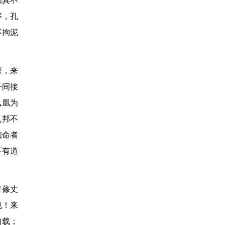
知其不
序，孔
不拘泥
谏，来
子间接
凤凰为
乱邦不
知命者
下有道
荷蓧丈
也！来
知载；