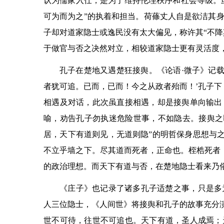
认为儒家入仕，是为了维持伦理秩序和社会等级。虽
可为而为之”的执着和担当。荷蓧丈人自是欲洁其
子却对道家隐士或逸民没有太大偏见，称许其“不降
于做官与否之决然对立，相较道家隐士更有灵活度，
孔子在楚地又遇楚狂接舆。《论语·微子》记载
者犹可追。已而，已而！今之从政者殆而！’孔子下
相遇及对话，此次虽直接相遇，却是接舆单向输出
喻，劝告孔子勿执迷危险世事，不如隐去。接舆之
居，天下有道则见，无道则隐”的明哲保身思想与之
不立乎墙之下。尽其道而死者，正命也。桎梏死者
的政治理想。而天下有道与否，在楚地隐士看来乃
《庄子》也记录了诸多孔子适楚之事，只是多
人三位隐士，《人间世》将接舆和孔子的故事充分演
世不可待，往世不可追也。天下有道，圣人成焉；