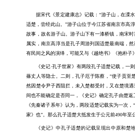
据宋代《景定建康志》记载：“游子山，在溧
适楚，尝经此山。”游子山位于今江苏省南京市高
故事，故名游子山。游子山下有一漆桥镇，南宋时
属实，南京高淳当是孔子周游列国适楚最南端，然
有民间之风的演绎，可能又与《越绝书》《抱朴子
《史记·孔子世家》有两段孔子适楚记载，一则
蓧丈人等隐士。二则，孔子厄于陈蔡，“使子贡至
然因楚令尹子西阻拦，未入楚都受封，又在楚境遇
间也不能确定是否同一，《史记》确定孔子由楚返卫
《先秦诸子系年》认为，两段适楚记载实为一次，
家》也”。那么孔子适楚大抵发生于公元前490年至
《史记》中孔子适楚的记载呈现出中原和楚