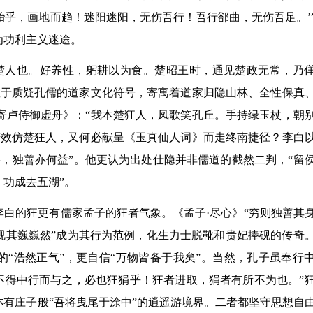
乎，画地而趋！迷阳迷阳，无伤吾行！吾行郤曲，无伤吾足。’
为功利主义迷途。
楚人也。好养性，躬耕以为食。楚昭王时，通见楚政无常，乃
敢于质疑孔儒的道家文化符号，寄寓着道家归隐山林、全性保真
寄卢侍御虚舟》：“我本楚狂人，凤歌笑孔丘。手持绿玉杖，朝
若效仿楚狂人，又何必献呈《玉真仙人词》而走终南捷径？李白
，独善亦何益”。他更认为出处仕隐并非儒道的截然二判，“留
，功成去五湖”。
李白的狂更有儒家孟子的狂者气象。《孟子·尽心》“穷则独善其
视其巍巍然”成为其行为范例，化生力士脱靴和贵妃捧砚的传奇
”的“浩然正气”，更自信“万物皆备于我矣”。当然，孔子虽奉行
不得中行而与之，必也狂狷乎！狂者进取，狷者有所不为也。”
亦有庄子般“吾将曳尾于涂中”的逍遥游境界。二者都坚守思想自