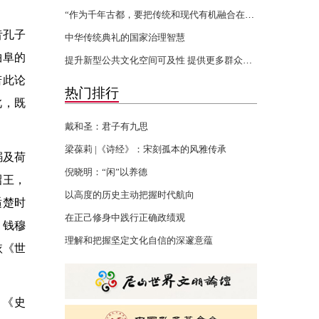
“作为千年古都，要把传统和现代有机融合在一起”
昔孔子
中华传统典礼的国家治理智慧
曲阜的
提升新型公共文化空间可及性 提供更多群众身边的文化服务
若此论
热门排行
此，既
戴和圣：君子有九思
梁葆莉 |《诗经》：宋刻孤本的风雅传承
溺及荷
倪晓明：“闲”以养德
昭王，
以高度的历史主动把握时代航向
适楚时
在正己修身中践行正确政绩观
。钱穆
理解和把握坚定文化自信的深邃意蕴
依《世
。《史