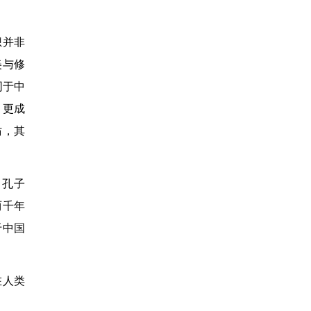
想并非
美与修
同于中
，更成
仿，其
。孔子
两千年
于中国
在人类