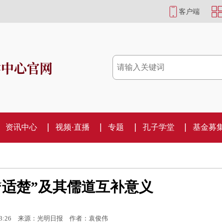
客户端
学中心官网
资讯中心
视频·直播
专题
孔子学堂
基金募
“适楚”及其儒道互补意义
3:26
来源：光明日报
作者：袁俊伟