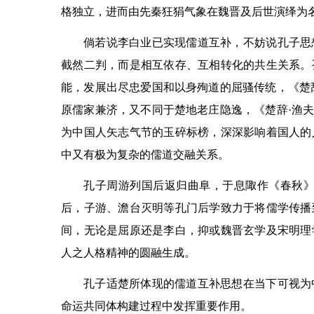
格独立，进而由先秦狂狷气象在魏晋及后世演绎为
倘若说李白业已实现儒道互补，不妨说孔子思
截然二判，而是相互依存、互相转化的共生关系。
能，发展出尽忠爱国和以身殉道的屈骚传统，《楚辞
原儒家兼济，又不同于楚地老庄隐逸，《楚辞·渔夫
为中国人矢志气节的玉碎标榜，深深影响着国人的
中又有极为复杂的儒道交融关系。
孔子周游列国后返归曲阜，于息陬作《春秋》
后，子游、澹台灭明等孔门后学致力于将儒学传播
间，无论是屈原还是李白，抑或魏晋玄学及宋明理
人之人格精神的圆融生成。
孔子适楚所体现的儒道互补思想在当下可视为
命运共同体构建过程中发挥重要作用。