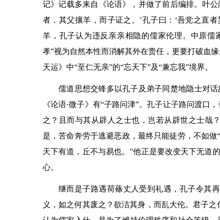
记》记载多来自《论语》，并做了前后编排。叶公问
者，其父攘羊，而子证之。’孔子曰：‘吾党之直者
羊，孔子认为违反亲亲相隐的儒家伦理。中原儒
孝”视为自然本性而消解其外在责任，更要打破血缘
天运》中“至仁无亲”的“忘天下”及“兼忘我”境界。
儒道思想交锋多以孔子及弟子同楚地隐士对话
《论语·微子》有“子路问津”。孔子让子路问渡口
之？且而与其从辟人之士也，岂若从辟世之士哉？”
是，苦命奔劳于逃避恶政，最终只能徒劳，不如做“
天下有道，丘不与易也。”他正是要改变天下无道
心。
继而是子路遇荷蓧丈人受到礼遇，孔子令其再
义，如之何其废之？欲洁其身，而乱大伦。君子之