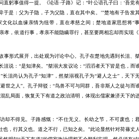
直躬事值得一提。《论语·子路》记：“叶公语孔子曰：‘吾党
异于是：父为子隐，子为父隐，直在其中矣。’”楚地有子告发
家文化以血缘亲情为纽带，直在孝慈之间；楚地道家思想将“
亲孝，依道行事，孝亲不能隐瞒罪行，甚至要两相忘却而实现《
故事形式展开，出处观为讨论中心。孔子在楚地先遇到长沮、
，长沮说：“是知津矣。”桀溺大发议论：“滔滔者天下皆是也，而
长沮尚认为孔子“知津”，然桀溺视孔子为“避人之士”，天下
避世之人”。孔子辩驳：“鸟兽不可与同群，吾非斯人之徒与而
的混乱局面，恢复天下有道之政治清明，体现出儒家兼济天下的
访却不得见。子路感慨：“不仕无义。长幼之节，不可废也；
仕也，行其义也。道之不行，已知之矣。”此论显然针对荷蓧丈