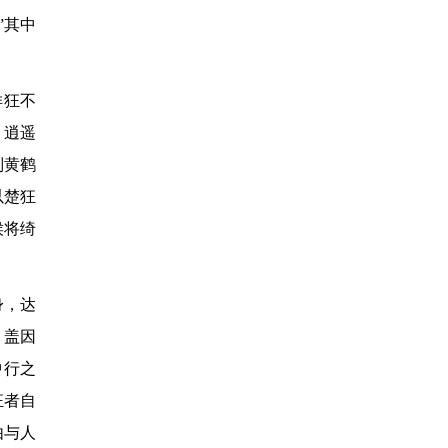
”其中
佯狂不
、逍遥
别黄鹤
以楚狂
侯将绮
身，达
。盖因
中行之
狂者自
由与人