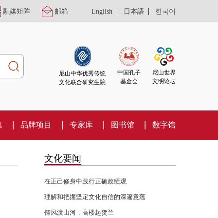
|
|
融媒矩阵
邮箱
English
日本語
한국어
尼山世界
中国孔子
尼山中华优秀传统
文明论坛
基金会
文化联合研究生院
集
品牌项目
专家库
图书馆
数字馆
文化要闻
在正己修身中践行正确政绩观
理解和把握坚定文化自信的深邃意蕴
儒风渡山河，高楼起贺兰