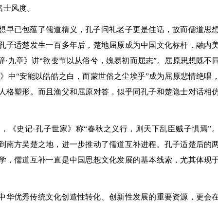
名士风度。
想早已包蕴了儒道精义，孔子问礼老子更是佳话，故而儒道思
孔子适楚发生一百多年后，楚地屈原成为中国文化标杆，融内
·九章》讲“欲变节以从俗兮，媿易初而屈志”。屈原思想既不
》中“安能以皓皓之白，而蒙世俗之尘埃乎”成为屈原悲情绝唱
人格塑形。而且渔父和屈原对答，似乎同孔子和楚隐士对话相
，《史记·孔子世家》称“春秋之义行，则天下乱臣贼子惧焉”
到南方吴楚之地，进一步推动了儒道互补进程。孔子适楚后的
学，儒道互补一直是中国思想文化发展的基本线索，尤其体现
中华优秀传统文化创造性转化、创新性发展的重要资源，更会