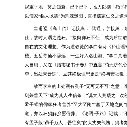
祸重乎地，莫之知避。已乎已乎，临人以德！殆乎殆
以儒家“临人以德”为荆棘迷阳，直指儒家仁义之道
皇甫谧《高士传》记接舆：“陆通，字接舆，
仕，故时人谓之楚狂。”接舆佯狂不仕，成为后世
自在的文化理想。作为道教徒的李白有诗《庐山谣
楼。五岳寻仙不辞远，一生好入名山游。”李白真
人自诩，又在《赠韦秘书子春》中直言“苟无济代心
季，出处未云殊”。且其终极理想更是“终与安社稷
故而李白的出处观有孔子“无可无不可”之意，
则兼善天下”成为其人生信条，“说大人则藐之，勿
孟子式的儒家狂者善养“至大至刚”“塞于天地之间
道，亦以狂狷解乡愿俗弊。《论语·子路》记载：“
有孟子般“虽千万人，吾往矣”的大丈夫气魄，狷者