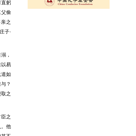
有直躬
其父偷
事亲之
庄子·
桀溺，
谁以易
无道如
谁与？
进取之
君臣之
人。他