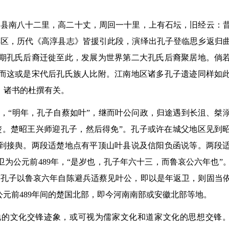
水县南八十二里，高二十丈，周回一十里，上有石坛，旧经云：
淳区，历代《高淳县志》皆援引此段，演绎出孔子登临思乡返归
期孔氏后裔迁徙至此，发展为世界第二大孔氏后裔聚居地。倘
而这或是宋代后孔氏族人比附。江南地区诸多孔子遗迹同样如
》诸书的杜撰有关。
，“明年，孔子自蔡如叶”，继而叶公问政，归途遇到长沮、桀
楚。楚昭王兴师迎孔子，然后得免”。孔子或许在城父地区见到
到接舆。两段适楚地点有平顶山叶县说及信阳负函说等。两段
为公元前489年，“是岁也，孔子年六十三，而鲁哀公六年也”
“孔子以鲁哀六年自陈避兵适蔡见叶公，即以是年返卫，则固当
公元前489年间的楚国北部，即今河南南部或安徽北部等地。
地的文化交锋迹象，或可视为儒家文化和道家文化的思想交锋