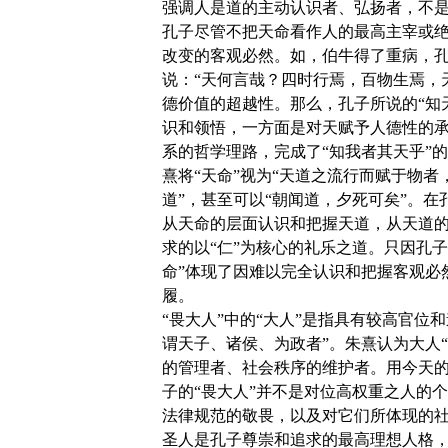
强调人是道的主动认识者、弘扬者，不
孔子尽管不把天命看作人的最高主宰或
改变的客观必然。如，伯牛得了重病，孔
说：“天何言哉？四时行焉，百物生焉，天
德价值的超越性。那么，孔子所说的“知
识和领悟，一方面是对天赋予人德性的
系的哲学理路，完成了“知我者其天乎”的
熹将“天命”视为“天道之流行而赋于物者
道”，甚至可以“朝闻道，夕死可矣”。
从天命的层面认识和把握天道，从天道
求的以“仁”为核心的礼乐之道。只因孔
命”体现了因难以完全认识和把握客观必
履。
“畏大人”中的“大人”是指具有较高官位
谓天子、诸侯、为政者”。朱熹认为大人
的管理者、社会秩序的维护者。用今天
子的“畏大人”并不是对位高权重之人的
法律规范的敬畏，以及对它们所体现的
圣人是孔子尊崇和追求的最高理想人格，