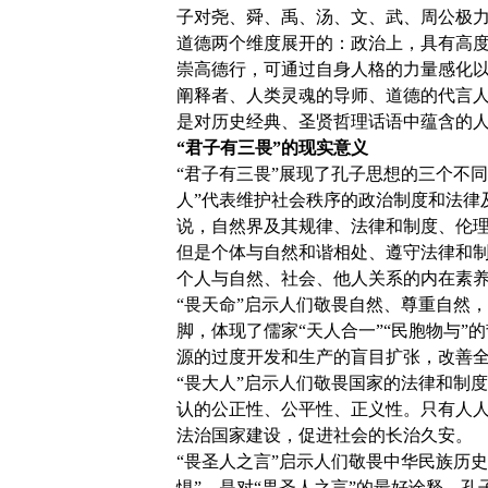
子对尧、舜、禹、汤、文、武、周公极
道德两个维度展开的：政治上，具有高
崇高德行，可通过自身人格的力量感化
阐释者、人类灵魂的导师、道德的代言人
是对历史经典、圣贤哲理话语中蕴含的
“君子有三畏”的现实意义
“君子有三畏”展现了孔子思想的三个不
人”代表维护社会秩序的政治制度和法律
说，自然界及其规律、法律和制度、伦
但是个体与自然和谐相处、遵守法律和制
个人与自然、社会、他人关系的内在素
“畏天命”启示人们敬畏自然、尊重自然，
脚，体现了儒家“天人合一”“民胞物与
源的过度开发和生产的盲目扩张，改善
“畏大人”启示人们敬畏国家的法律和制
认的公正性、公平性、正义性。只有人
法治国家建设，促进社会的长治久安。
“畏圣人之言”启示人们敬畏中华民族历
惧”，是对“畏圣人之言”的最好诠释。孔