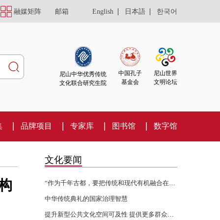
|
|
融媒矩阵
邮箱
English
日本語
한국어
尼山世界
中国孔子
尼山中华优秀传统
文明论坛
基金会
文化联合研究生院
集
品牌项目
专家库
图书馆
数字馆
文化要闻
构
“作为千年古都，要把传统和现代有机融合在一起”
中华传统典礼的国家治理智慧
提升新型公共文化空间可及性 提供更多群众身边的文化服务