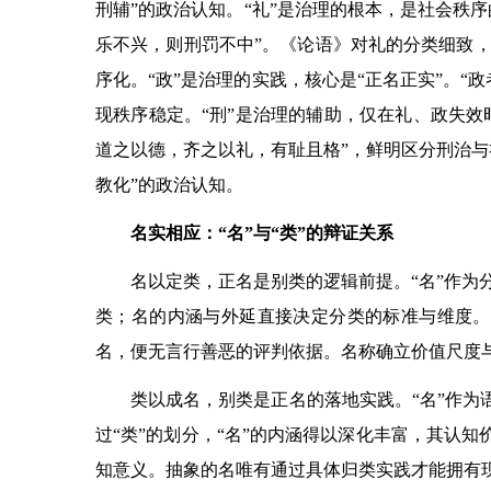
刑辅”的政治认知。“礼”是治理的根本，是社会秩
乐不兴，则刑罚不中”。《论语》对礼的分类细致
序化。“政”是治理的实践，核心是“正名正实”。
现秩序稳定。“刑”是治理的辅助，仅在礼、政失效
道之以德，齐之以礼，有耻且格”，鲜明区分刑治与
教化”的政治认知。
名实相应：“名”与“类”的辩证关系
名以定类，正名是别类的逻辑前提。“名”作为
类；名的内涵与外延直接决定分类的标准与维度。若
名，便无言行善恶的评判依据。名称确立价值尺度
类以成名，别类是正名的落地实践。“名”作为
过“类”的划分，“名”的内涵得以深化丰富，其认知
知意义。抽象的名唯有通过具体归类实践才能拥有