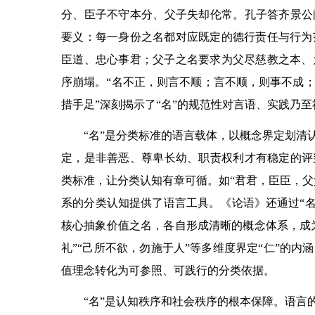
分、臣子不守本分、父子失却伦常。孔子答齐景公
要义：每一身份之名都对应既定的德行责任与行为
臣道、忠心事君；父子之名要求为父尽慈教之本、
序崩塌。“名不正，则言不顺；言不顺，则事不成
措手足”深刻揭示了“名”的规范性对言语、实践乃
“名”是分类标准的语言载体，以概念界定划清
定，是非善恶、尊卑长幼、职责权利才有稳定的评
类标准，让分类认知有章可循。如“君君，臣臣，父
系的分类认知提供了语言工具。《论语》还通过“名”为
核心抽象价值之名，各自形成清晰的概念体系，成为
礼”“己所不欲，勿施于人”等多维度界定“仁”的
值理念转化为可参照、可践行的分类依据。
“名”是认知秩序和社会秩序的根本保障。语言