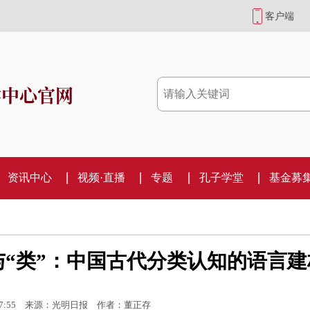
客户端
学中心官网
资讯中心
视频·直播
专题
孔子学堂
基金募
”与“类”：中国古代分类认知的语言建
7:55
来源：光明日报
作者：董正存