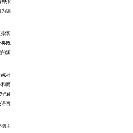
精神指
均为德
天指客
分类既
理的源
单纯社
子和而
为“君
使语言
“德主