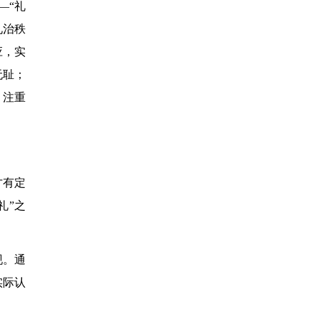
—“礼
礼治秩
应，实
无耻；
、注重
才有定
礼”之
现。通
实际认