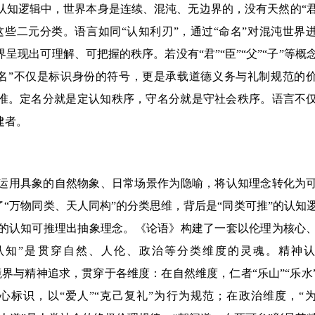
认知逻辑中，世界本身是连续、混沌、无边界的，没有天然的“
了这些二元分类。语言如同“认知利刃”，通过“命名”对混沌世界
现出可理解、可把握的秩序。若没有“君”“臣”“父”“子”等概
名”不仅是标识身份的符号，更是承载道德义务与礼制规范的
标准。定名分就是定认知秩序，守名分就是守社会秩序。语言不
建者。
运用具象的自然物象、日常场景作为隐喻，将认知理念转化为
了“万物同类、天人同构”的分类思维，背后是“同类可推”的认知
的认知可推理出抽象理念。《论语》构建了一套以伦理为核心
认知”是贯穿自然、人伦、政治等分类维度的灵魂。精神
德境界与精神追求，贯穿于各维度：在自然维度，仁者“乐山”“乐水
心标识，以“爱人”“克己复礼”为行为规范；在政治维度，“