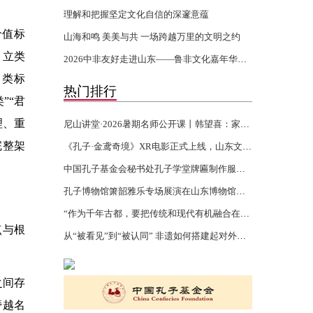
理解和把握坚定文化自信的深邃意蕴
价值标
山海和鸣 美美与共 一场跨越万里的文明之约
、立类
2026中非友好走进山东——鲁非文化嘉年华活动开幕
分类标
热门排行
”“君
理、重
尼山讲堂·2026暑期名师公开课丨韩望喜：家风家训 世代传承
完整架
《孔子·金鸢奇境》XR电影正式上线，山东文化“两创”再添沉浸力作
中国孔子基金会秘书处孔子学堂牌匾制作服务项目验收报告公示
孔子博物馆箫韶雅乐专场展演在山东博物馆举行
“作为千年古都，要把传统和现代有机融合在一起”
点与根
从“被看见”到“被认同” 非遗如何搭建起对外文化交流的桥梁
之间存
僭越名