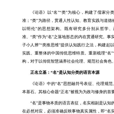
《论语》以“名”“类”为核心，构建了儒家分
准；“类”为路径，贯通人性认知、教育实践与道德
以明伦”的思想架构。既有研究多分别从哲学、政
准、“类”作为“名”之落地形态的内在贯通研究。事实
子小人辨”“类推思维”提供认知践行之法，构建起
实践、重整体的中国传统思维特质。重新梳理“名”
构，对于以传统智慧涵养社会伦理、规范社会角色
正名立基：“名”是认知分类的语言本源
《论语》中的“名”思想融符号表征、伦理规
本基石。其核心命题“正名”被视为为政与修身的首
“名”是事物本质的语言表征，名实相副是认知
在必然对应，必须准确反映事物真实属性，即“名