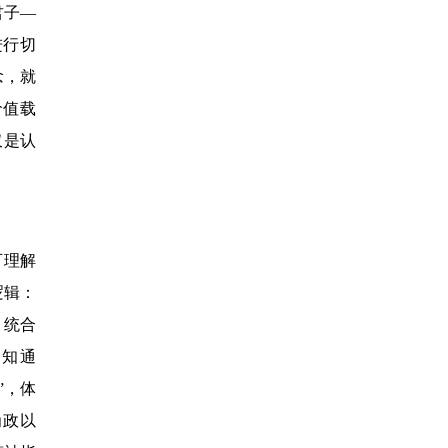
君子—
进行切
念，就
价值载
仅是认
可理解
逻辑：
、统合
认知通
”，体
为政以