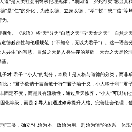
”，“人道”是人类社会的终极伦理规律，“朝闻道，夕死可矣”彰显其
”是“仁”的外化，为政以德、立身以德，“孝”“悌”“忠”“信”等
行为。
视角。《论语》将“天”分为“自然之天”与“天命之天”：自然之
指道德必然性与伦理规范（“不知命，无以为君子”）。这一语言
天人共生”的智慧。自然之天是人类生存的基础，天命之天是伦
根基。
子对“君子”“小人”的划分，本质上是人格与道德的分类，而非
比：“君子欲讷于言而敏于行”“君子喻于义，小人喻于利”“君
非固定不变，而是具有流动性，通过后天修养，“小人”可以转化
了固化等级，而是引导人们通过修养提升人格、完善社会伦理，
。
“刑”三类，确立“礼治为本、政治为用、刑治为辅”的体系，体现