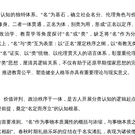
类认知的独特体系。“名”为基石，确立社会名分、伦理角色与
修身。二者一体贯通，正名为体，别类为用，形成“正名以定序
治学、教育学等角度探讨“名”或“类”，缺乏将“名”作为
上，“名”与“类”互为表里：以“正名”厘定秩序之纲，以“有教无类
以“名”证实、以“类”统物、以伦理贯天人的语言体系，彰显重伦
“类”思想，厘清其逻辑关系，不仅有助于还原早期儒家思想的
、推进教育公平、塑造健全人格等亦具有重要理论与现实意义。
范、价值评判、政治秩序于一体，是古人开展分类认知的逻辑起
要前提，奠定“名定而序立”的认知根基。
的首要准则。“名”作为事物本质属性的概括与浓缩，与事物本质
实相副”。春秋时期礼崩乐坏的症结在于名实淆乱，表现为诸侯