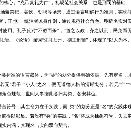
序的核心。“克己复礼为仁”，礼规范社会关系，也是刑罚的基础—
，涵盖祭祀、宴饮、朝聘等场景，通过语言明确行为准则，实现
“政者，正也”，统治者以身作则，通过规范社会角色、明确名实对
时使用。孔子反对“不教而杀”，“道之以政，齐之以刑，民免而
礼治。《论语》强调“先礼后刑、德主刑辅”，体现了“以人为本
分类标准的语言载体，为“类”的划分提供明确依据。先有定名，
无“君子”“小人”之名，便无道德人格的清晰划分；若无“仁”“
与角色规范，世间人事据此各归其类、各安其位。
语言符号，其生命力在于实践，而“类”的划分正是“名”的实践体
价值得以彰显。若没有“类”的实践，“名”将成为抽象符号，失去
现实内涵，实现名与实的双向契合。