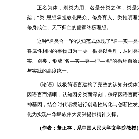
正名为体，别类为用。名是分类之体，类是
架；“类”思想承担教化民众、修身育人、类推明
修身成仁、天下归仁的儒家终极理想。
这种“名类合一”的认知范式体现了“名—实—
将属性相同的事物归为一类；循类以明理，从同类
实、别类，形成“名—实—类—理—名”的循环自
与实践的高度统一。
《论语》以极简语言建构了完整的认知分类体
因语言而清晰，认知因分类而深刻，秩序因语言而
神基因，结合时代语境进行创造性转化与创新性发
化为实现中华民族伟大复兴提供精神支撑。
（作者：董正存，系中国人民大学文学院教授