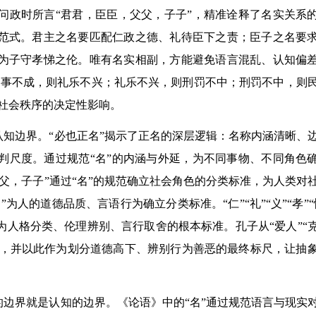
问政时所言“君君，臣臣，父父，子子”，精准诠释了名实关系
范式。君主之名要匹配仁政之德、礼待臣下之责；臣子之名要
为子守孝悌之伦。唯有名实相副，方能避免语言混乱、认知偏
；事不成，则礼乐不兴；礼乐不兴，则刑罚不中；刑罚不中，则
至社会秩序的决定性影响。
认知边界。“必也正名”揭示了正名的深层逻辑：名称内涵清晰、
判尺度。通过规范“名”的内涵与外延，为不同事物、不同角色
父，子子”通过“名”的规范确立社会角色的分类标准，为人类对
人的道德品质、言语行为确立分类标准。“仁”“礼”“义”“孝”“
人格分类、伦理辨别、言行取舍的根本标准。孔子从“爱人”“
内涵，并以此作为划分道德高下、辨别行为善恶的最终标尺，让抽
的边界就是认知的边界。《论语》中的“名”通过规范语言与现实