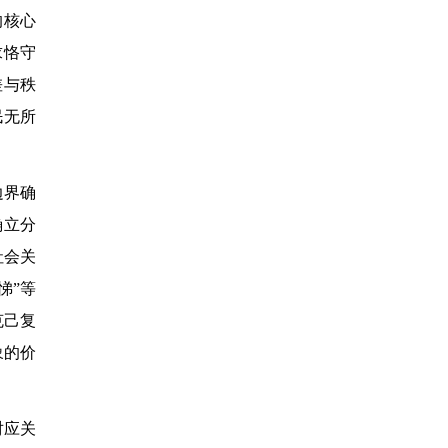
的核心
求恪守
差与秩
民无所
边界确
确立分
社会关
悌”等
克己复
象的价
对应关