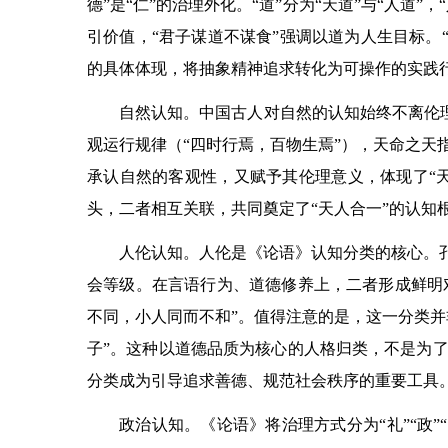
德”是“仁”的治理外化。“道”分为“天道”与“人道
引价值，“君子谋道不谋食”强调以道为人生目标。“德
的具体体现，将抽象精神追求转化为可操作的实践
自然认知。中国古人对自然的认知始终不离伦理
观运行规律（“四时行焉，百物生焉”），天命之天
承认自然的客观性，又赋予其伦理意义，体现了“
头，二者相互关联，共同奠定了“天人合一”的认知
人伦认知。人伦是《论语》认知分类的核心。孔
会等级。在言语行为、道德修养上，二者形成鲜明对
不同，小人同而不和”。值得注意的是，这一分类并
子”。这种以道德品质为核心的人格归类，不是为
分类成为引导追求善德、规范社会秩序的重要工具
政治认知。《论语》将治理方式分为“礼”“政”