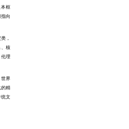
根本框
同指向
定类，
名、核
、伦理
。世界
化的精
传统文