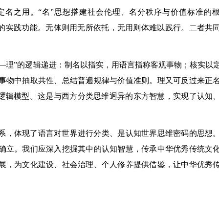
定名之用。“名”思想搭建社会伦理、名分秩序与价值标准的
理的实践功能。无体则用无所依托，无用则体难以践行。二者共
类—理”的逻辑递进：制名以指实，用语言指称客观事物；核实以
事物中抽取共性、总结普遍规律与价值准则。理又可反过来正
洽逻辑模型。这是与西方分类思维迥异的东方智慧，实现了认知
系，体现了语言对世界进行分类、是认知世界思维密码的思想
确立。我们应深入挖掘其中的认知智慧，传承中华优秀传统文
展，为文化建设、社会治理、个人修养提供借鉴，让中华优秀
）