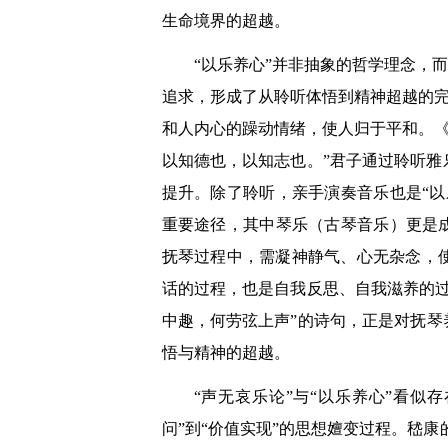
生命境界的超越。
“以乐养心”并非抽象的哲学理念，
追求，形成了从聆听体悟到精神超越的完
和人内心的躁动情绪，使人归于平和。《
以知德也，以知志也。”君子通过聆听
提升。除了聆听，亲手演奏音乐也是“
重要途径，其中琴乐（古琴音乐）更是
抚琴过程中，需凝神静气、心无杂念，
话的过程，也是自我反思、自我滋养的
中趣，何劳弦上声”的诗句，正是对抚
悟与精神的超越。
“声无哀乐论”与“以乐养心”看
问”到“价值实现”的思想嬗变过程。嵇