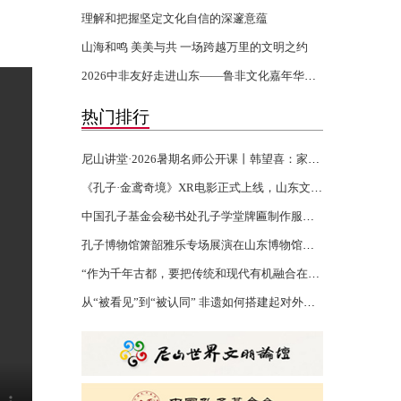
理解和把握坚定文化自信的深邃意蕴
山海和鸣 美美与共 一场跨越万里的文明之约
2026中非友好走进山东——鲁非文化嘉年华活动开幕
热门排行
尼山讲堂·2026暑期名师公开课丨韩望喜：家风家训 世代传承
《孔子·金鸢奇境》XR电影正式上线，山东文化“两创”再添沉浸力作
中国孔子基金会秘书处孔子学堂牌匾制作服务项目验收报告公示
孔子博物馆箫韶雅乐专场展演在山东博物馆举行
“作为千年古都，要把传统和现代有机融合在一起”
从“被看见”到“被认同” 非遗如何搭建起对外文化交流的桥梁