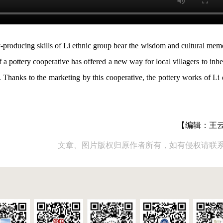
ery-producing skills of Li ethnic group bear the wisdom and cultural mem
 a pottery cooperative has offered a new way for local villagers to inher
s. Thanks to the marketing by this cooperative, the pottery works of Li 
【编辑：王
文章、图片版权归原作者所有，如有侵权请联