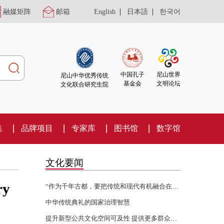
|
|
融媒矩阵
邮箱
English
日本語
한국어
尼山世界
中国孔子
尼山中华优秀传统
文明论坛
基金会
文化联合研究生院
集
品牌项目
专家库
图书馆
数字馆
文化要闻
ry
“作为千年古都，要把传统和现代有机融合在一起”
中华传统典礼的国家治理智慧
提升新型公共文化空间可及性 提供更多群众身边的文化服务