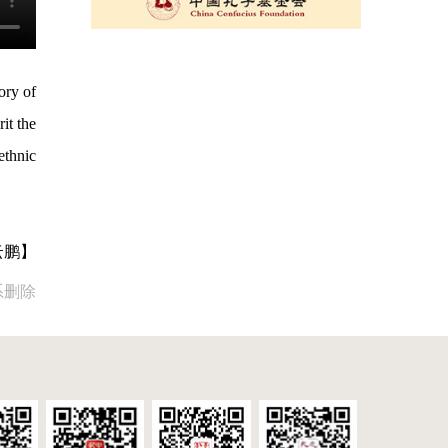
ory of
it the
ethnic
云鹏】
系删除