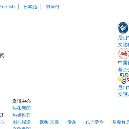
English
|
日本語
|
한국어
尼山
文化
网
中国
基金
尼山
文明
资讯中心
头条新闻
开
热点推荐
心
图片报道
视频·直播
专题
孔子学堂
基金募
文化要闻