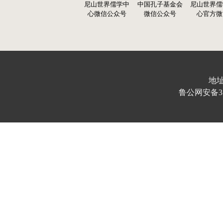
尼山世界儒学中
中国孔子基金会
尼山世界儒
心微信公众号
微信公众号
心官方微
地址
鲁公网安备370103