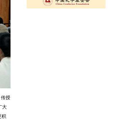
，传授
广大
更积