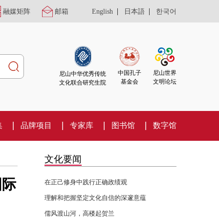
|
|
融媒矩阵
邮箱
English
日本語
한국어
尼山世界
中国孔子
尼山中华优秀传统
文明论坛
基金会
文化联合研究生院
集
品牌项目
专家库
图书馆
数字馆
文化要闻
国际
在正己修身中践行正确政绩观
理解和把握坚定文化自信的深邃意蕴
儒风渡山河，高楼起贺兰