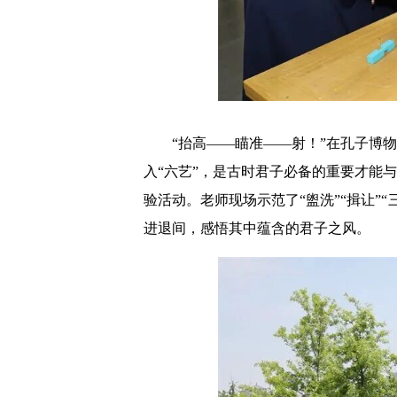
“抬高——瞄准——射！”在孔子博
入“六艺”，是古时君子必备的重要才能
验活动。老师现场示范了“盥洗”“揖让
进退间，感悟其中蕴含的君子之风。