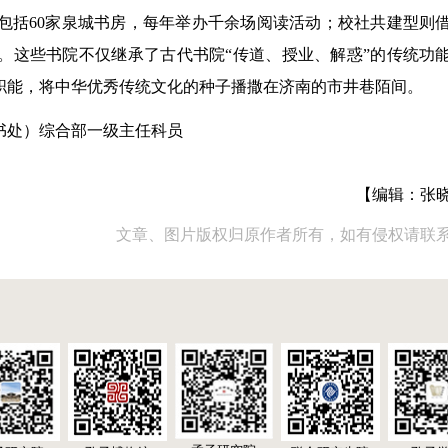
包括60家泉城书房，每年举办千余场阅读活动；校社共建型则
。这些书院不仅继承了古代书院“传道、授业、解惑”的传统功
职能，将中华优秀传统文化的种子播撒在济南的市井巷陌间。
书处）综合部一级主任科员
【编辑：张
文章、图片版权归原作者所有，如有侵权请联