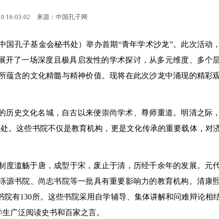
0 16:03:02
来源：中国孔子网
心（中国孔子基金会秘书处）举办首期“青年学术沙龙”。此次活动
题展开了一场深度且极具启发性的学术探讨，从多元维度、多个
所蕴含的文化精髓与精神价值。现将在此次沙龙中涌现的精彩
文明史的历史文化名城，自古以来便崇尚学术、尊师重道。明清之际
0余处。这些书院不仅是教育机构，更是文化传承的重要载体，对
制度滥觞于唐，成型于宋，废止于清，历经千余年的发展。元
泺源书院、尚志书院等一批具有重要影响力的教育机构。清康
院有130所。这些书院采用自学辅导、集体讲解和问难辩论相
学生广泛阅读史书和百家之言。