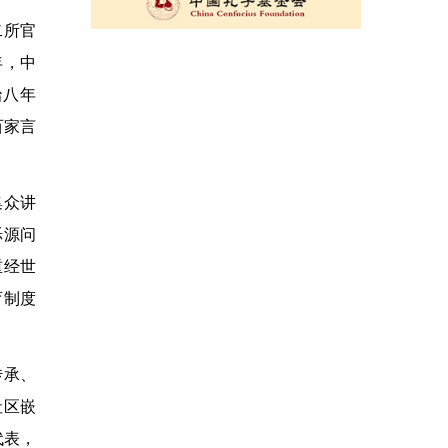
二所官
年，中
治八年
百家言
集众讲
泺源问
重经世
育制度
传承、
社区嵌
代表，