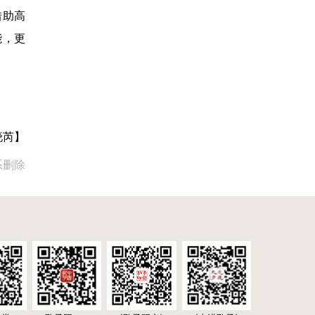
借助高
能，更
晓芮】
系删除