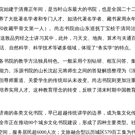
院始建于清雍正年间，是当时山东最大的书院，也是全国二十
培养了大批著名学者和专门人才。如清代著名学者、藏书家周永
和收藏甲骨文第一人）。尚志书院由山东巡抚丁宝桢于清同
学延送敦品穷经之士讲习其中，此外，习天文、地舆、算术与夫通
活、自然科学、科学技术等诸多领域，体现了“务实学”的特点。
各书院的教学方法独具特色。一般采用个别钻研、相互问答、
能力。泺源书院的山长沈起元将师生之间的答疑解惑整理为《
但尊师重道、关爱学生的传统却从未改变。尚志书院则更加注
培养实用人才。这种教育理念的转变，反映了清末时期中国教
济南的各类文化书院，早已超越传统讲学的边界，成为集文化
全市正在推动90个城乡文化书院建设，形成了四种主要类型。
空间，服务居民超6000人次；文旅融合型以历城区579百工集为