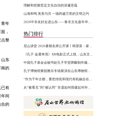
理解和把握坚定文化自信的深邃意蕴
山海和鸣 美美与共 一场跨越万里的文明之约
2026中非友好走进山东——鲁非文化嘉年华活动开幕
，青年
层面，
热门排行
观点整
尼山讲堂·2026暑期名师公开课丨韩望喜：家风家训 世代传承
《孔子·金鸢奇境》XR电影正式上线，山东文化“两创”再添沉浸力作
，山东
中国孔子基金会秘书处孔子学堂牌匾制作服务项目验收报告公示
济南的
孔子博物馆箫韶雅乐专场展演在山东博物馆举行
“作为千年古都，要把传统和现代有机融合在一起”
代已有
从“被看见”到“被认同” 非遗如何搭建起对外文化交流的桥梁
熙年间
结合的