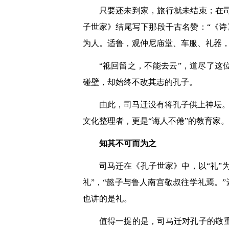
只要还未到家，旅行就未结束；在
子世家》结尾写下那段千古名赞：“《诗
为人。适鲁，观仲尼庙堂、车服、礼器，
“祗回留之，不能去云”，道尽了
碰壁，却始终不改其志的孔子。
由此，司马迁没有将孔子供上神坛。
文化整理者，更是“诲人不倦”的教育家
知其不可而为之
司马迁在《孔子世家》中，以“礼”
礼”，“懿子与鲁人南宫敬叔往学礼焉。
也讲的是礼。
值得一提的是，司马迁对孔子的敬