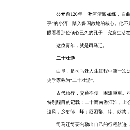
公元前126年，沂河清澈如练，
乎”的小河，踏入鲁国故地的核心。他
眼看看那位倾心已久的孔子，究竟生活
这位青年，就是司马迁。
二十壮游
曲阜，是司马迁人生征程中第一次
史学家称为“二十壮游”。
古代旅行，交通不便，困难重重。
特别醒目的记载：二十而南游江淮，上
遗风，乡射邹、峄；厄困鄱、薛、彭城
司马迁简要勾勒出自己的行程轨迹