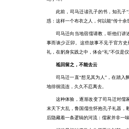
此前，司马迁读孔子的书，知孔子“
惑：这样一个布衣之人，何以能“传十余
司马迁向当地宿儒请教，听他们讲
事而诛少正卯。这些故事不见于官方史
礼，在躬身实践之中，体会“礼”不仅是
祗回留之，不能去云
司马迁一直“想见其为人”，在踏
地徘徊流连，久久不忍离去。
这种体验，逐渐改变了司马迁对儒
末天下大乱，鲁国儒生怀抱孔子礼器，
后隐藏着一条逻辑的河流：儒家并非一