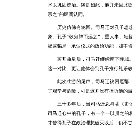
术以巩固统治。饶是如此，他并未因此
宗之”的民间认同。
历史仿佛有轮回。司马迁对孔子思
象。孔子“敬鬼神而远之”，重人事、
揭露骗局；承认仪式的政治功能，却不
离开曲阜后，司马迁继续南下薛城
这一对比，更让他体会到孔子推行礼乐
此次壮游的尾声，司马迁被困厄鄱
了艰辛与危险，可是这并没有挫折他的
三十多年后，当司马迁忍辱著《史
司马迁心中的孔子，有一个一以贯之的
才使得孔子在政治理想破灭以后，仍不