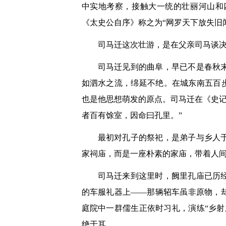
中实地考察，接触大一统的壮丽河山和
《太史公自序》称之为“网罗天下放失旧
司马迁这次壮游，是在父亲司马谈决
司马迁见到的曲阜，早已不是春秋
如泗水之流，绵延不绝。在城东南五百
也是他思想萌发的原点。司马迁在《史记
者百有馀室，因命曰孔里。”
最初对孔子的祭祀，是弟子与乡人
家祠庙，而是一座朴素的家庙，带着人
司马迁来到这里时，阙里孔庙已历
的车服礼器上——那辆轺车虽非原物，
庭院中一群儒生正依时习礼，演练“乡
绝于耳。