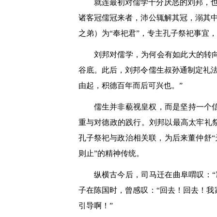
就连最初对儒学十分厌恶的刘邦，
诸客冠儒冠来者，沛公辄解其冠，溺其
之弟）为“奉祀君”，专主孔子祭祀事宜
刘邦对儒学，为何会有如此大的转
谷底。此后，刘邦令儒生叔孙通制定礼
由起，积德百年而后可兴也。”
儒生并非藐视皇权，而是坚持一个
重与对德政的践行。刘邦以最高太牢礼
孔子祭祀与政治相关联，为后来董仲舒“
则止”的精神传统。
纵横古今后，司马迁在曲阜喟叹：
子在陈国时，曾感叹：“回去！回去！
引导啊！”