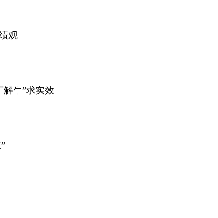
绩观
丁解牛”求实效
”