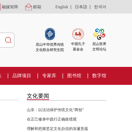
|
|
融媒矩阵
邮箱
English
日本語
한국어
尼山世界
中国孔子
尼山中华优秀传统
文明论坛
基金会
文化联合研究生院
集
品牌项目
专家库
图书馆
数字馆
文化要闻
山东：以法治保护传统文化“两创”
在正己修身中践行正确政绩观
理解和把握坚定文化自信的深邃意蕴