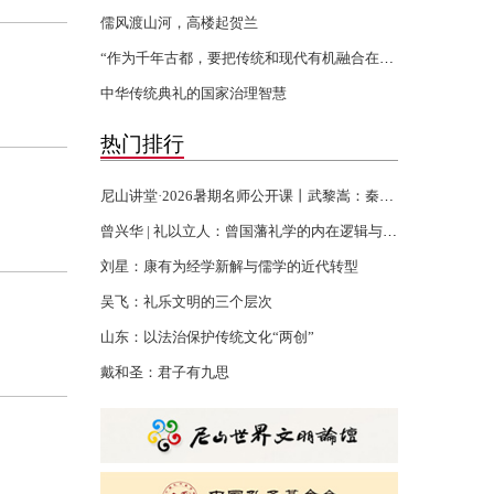
儒风渡山河，高楼起贺兰
“作为千年古都，要把传统和现代有机融合在一起”
中华传统典礼的国家治理智慧
热门排行
尼山讲堂·2026暑期名师公开课丨武黎嵩：秦汉书生的千年君子精神
曾兴华 | 礼以立人：曾国藩礼学的内在逻辑与当代回响
刘星：康有为经学新解与儒学的近代转型
吴飞：礼乐文明的三个层次
山东：以法治保护传统文化“两创”
戴和圣：君子有九思