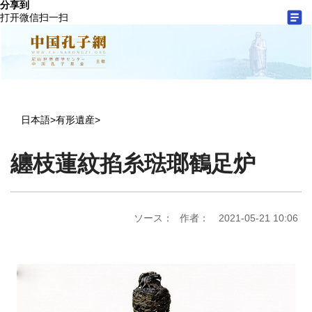
分享到
打开微信扫一扫
日本語
>
有形遺産
>
纏枝蓮紋掐糸琺瑯鶴足炉
ソース：
作者：
2021-05-21 10:06