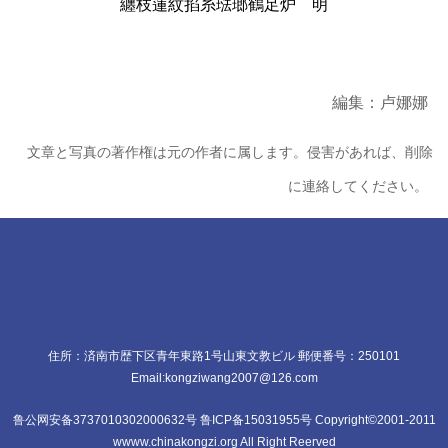
纏枝蓮紋掐糸琺瑯鶴足炉 明
編集：卢娜娜
文章と写真の著作権は元の作者に属します。侵害があれば、削除
に連絡してください。
住所：済南市歴下区青年東路1号山東文教ビル 郵便番号：250101
Email:kongziwang2007@126.com
鲁公网安备3737010302000632号 鲁ICP备15031955号 Copyright©2001-2011
wwww.chinakongzi.org All Right Reerved