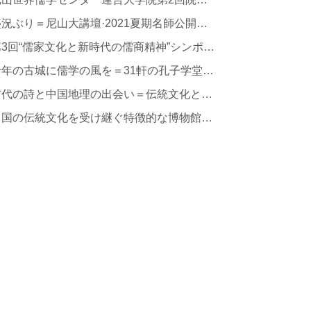
盛況ぶり＝尼山大講壇·2021夏期名師公開授業が正式に開幕
第3回“儒家文化と新時代の儒商精神”シンポジウムが済南で開催
千年の古城に儒学の風を＝31軒の孔子学堂が青島膠州に
古代の詩と中国地理の出会い＝伝統文化と山、川、湖の饗宴
中国の伝統文化を受け継ぐ特徴的な博物館を建設 棗荘古城停車場