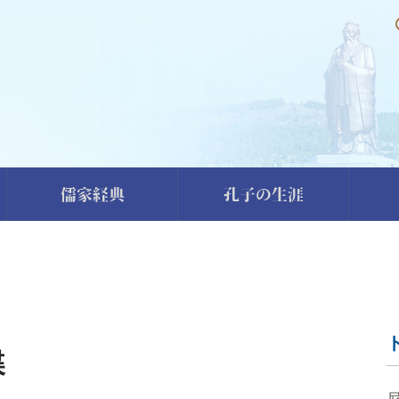
儒家経典
孔子の生涯
碟