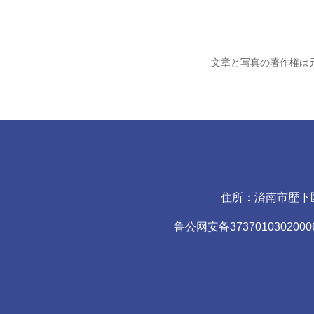
文章と写真の著作権は
住所：済南市歴下区青年
鲁公网安备3737010302000632号