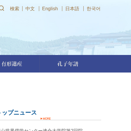
検索
中文
English
日本語
한국어
有形遺産
孔子年譜
トップニュース
尼山世界儒学センター連合大学院第2回院務会拡大会議が北京で開催