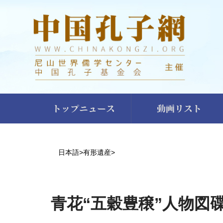
トップニュース
動画リスト
日本語
>
有形遺産
>
青花“五穀豊穣”人物図