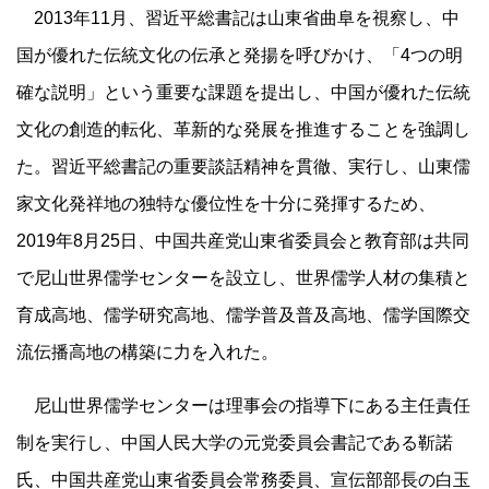
2013年11月、習近平総書記は山東省曲阜を視察し、中
国が優れた伝統文化の伝承と発揚を呼びかけ、「4つの明
確な説明」という重要な課題を提出し、中国が優れた伝統
文化の創造的転化、革新的な発展を推進することを強調し
た。習近平総書記の重要談話精神を貫徹、実行し、山東儒
家文化発祥地の独特な優位性を十分に発揮するため、
2019年8月25日、中国共産党山東省委員会と教育部は共同
で尼山世界儒学センターを設立し、世界儒学人材の集積と
育成高地、儒学研究高地、儒学普及普及高地、儒学国際交
流伝播高地の構築に力を入れた。
尼山世界儒学センターは理事会の指導下にある主任責任
制を実行し、中国人民大学の元党委員会書記である靳諾
氏、中国共産党山東省委員会常務委員、宣伝部部長の白玉