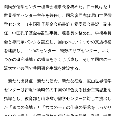
剛氏が儒学センター理事会理事長を務めた。白玉剛は尼山
世界儒学センター主任を兼任し、国承彦同志は尼山世界儒
学センター（中国孔子基金会秘書処）党委員会書記、副主
任、中国孔子基金会副理事長、秘書長を務めた。学術委員
会と専門家バンクを設立し、国内外にいくつかの支店機構
を建設し、「1つのセンター、複数のサブセンター、いく
つかの研究基地」の構造をちくじ形成し、そして国内の一
流大学と共同で共同研究生院を建設する。
新たな出発点、新たな使命、新たな征途。尼山世界儒学
センターは習近平新時代の中国の特色ある社会主義思想を
指導とし、教育部と山東省が儒学センターに対して提出し
た「四つの高地」と「六つの一」の仕事の要求をしっかり