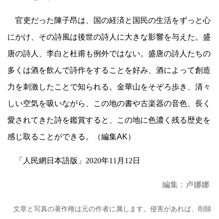
官吏だった陳子昂は、国の経済と国民の生活をずっと心
にかけ、その詩風は後世の詩人に大きな影響を与えた。盛
唐の詩人、李白と杜甫も例外ではない。盛唐の詩人たちの
多くは酒を飲んで詩作をすることを好み、酒によって創造
力を刺激したことで知られる。金華山をそぞろ歩き、清々
しい空気を吸いながら、この地の書や古楽器の音色、長く
愛されてきた詩を鑑賞すると、この地に色濃く残る歴史を
感じ取ることができる。（編集AK）
「人民網日本語版」2020年11月12日
編集：卢娜娜
文章と写真の著作権は元の作者に属します。侵害があれば、削除