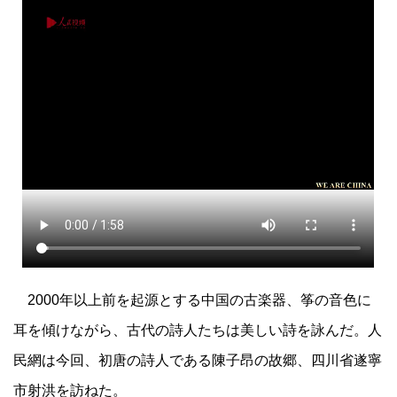
2000年以上前を起源とする中国の古楽器、筝の音色に
耳を傾けながら、古代の詩人たちは美しい詩を詠んだ。人
民網は今回、初唐の詩人である陳子昂の故郷、四川省遂寧
市射洪を訪ねた。