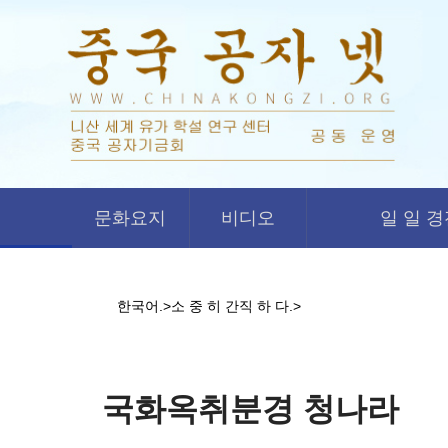
문화요지
비디오
일 일 
한국어.
>
소 중 히 간직 하 다.
>
국화옥취분경 청나라