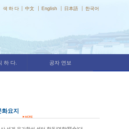
색 하 다
中文
English
日本語
한국어
 하 다.
공자 연보
문화요지
니산 세계 유가학설 센터 합동/연합(联合)대학원 제2차 원무(院务)확대회의 베이징에서 열려