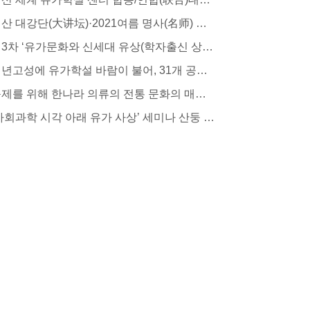
니산 대강단(大讲坛)·2021여름 명사(名师) 공개강의 시작, 뜨거운 반향을 불러 일으켜
제3차 ‘유가문화와 신세대 유상(학자출신 상인) 사상’세미나 지난(济南)에서 개최
천년고성에 유가학설 바람이 불어, 31개 공자학당 동시에 칭다오 자오주어(胶州)에 설립
축제를 위해 한나라 의류의 전통 문화의 매력을 느껴보세요
‘사회과학 시각 아래 유가 사상’ 세미나 산둥 지난(济南) 시에서 개최