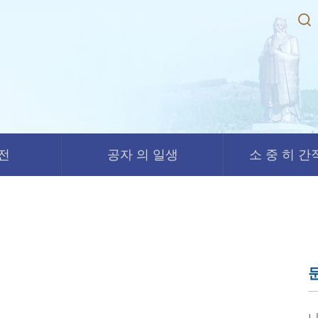
경전
공자 의 일생
소 중 히 간직