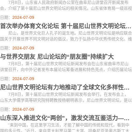
7月8日，山东省人民政府新闻办公室在曲阜尼山讲堂召开新闻发布
会，介绍了第十届尼山世界文明论坛的相关情况。山东省体育局一级巡视
员王延奎表示，本次尼山世界文明论坛首设体育文化论坛，体育文化论坛
日期：
2024-07-09
举办恰逢奥...
首次举办体育文化论坛 第十届尼山世界文明论坛国际学者比例超过50%
尼山，是世界文化巨人孔子的诞生地。尼山世界文明论坛是响应联合
国关于开展世界不同文明对话的倡议，致力于弘扬中华优秀传统文化、维
护世界文明多样性、推动世界和平发展、构建人类命运共同体，也是以尼
日期：
2024-07-09
山命名的...
与世界交朋友 尼山论坛的“朋友圈”持续扩大
7月8日，第十届尼山世界文明论坛新闻发布会在山东省曲阜市尼山
讲堂召开，向中外记者发布本届论坛筹备进展和特色亮点，介绍历届论坛
成果成效。
日期：
2024-07-09
尼山世界文明论坛有力地推动了全球文化多样性的发展
7月8日，第十届尼山世界文明论坛新闻发布会举行。在发布会上，
山东大学儒学高等研究院特聘教授杨朝明表示，尼山世界文明论坛，是以
中国古代伟大的思想家、教育家孔子诞生地——尼山命名，以开展世界不
日期：
2024-07-09
同文明对话...
山东深入推进文化“两创”，激发交流互鉴活力——把中国故事讲得越来越精彩
“来到中国，在这里学习生活，才能了解中国的传统和现代，看到中
国的多元性。”近日，来自意大利罗马第二大学、坦桑尼亚圣奥古斯丁大