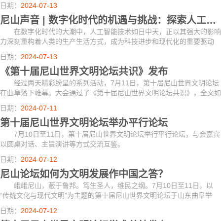
“文明·文化·现代化”主题，展开深入交流研讨。
日期：
2024-07-13
尼山声音 | 数字化时代的机遇与挑战：探索人工智能的伦理、应用与未来发展
在数字化时代的大潮中，人工智能技术如日中天，正以其强大的影响
力深刻重构着人类的生产生活方式，成为科技进步和现代化的重要驱动
力。7月10日，第十届尼山世界文明论坛的分议题对话会“人工智能与人
日期：
2024-07-13
类文明”吸引...
《第十届尼山世界文明论坛共识》发布
经过两天精彩纷呈的系列活动，7月11日，第十届尼山世界文明论坛
在曲阜落下帷幕。大会通过了《第十届尼山世界文明论坛共识》，全文如
下：
日期：
2024-07-11
第十届尼山世界文明论坛举办平行论坛
7月10日至11日，第十届尼山世界文明论坛举行平行论坛，与会嘉宾
以圆桌对话、主旨演讲等方式交流互鉴。
日期：
2024-07-12
尼山论坛如何为文明发展作中国之答？
峨峨尼山，蔽于鲁邦。笃生圣人，维民之纲。7月10日至11日，以
“传统文化与现代文明”为主题的第十届尼山世界文明论坛于山东曲阜举
行，数百名中外嘉宾齐聚孔子故里尼山。
日期：
2024-07-12