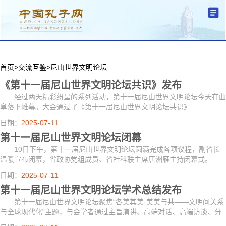
分中心建设
机构简介
文化要闻
信息公开
学术研究
传播普及
交流互鉴
机关党建
学术期刊
儒学名家
文献数据
首页
首页
>
交流互鉴
>
尼山世界文明论坛
《第十一届尼山世界文明论坛共识》发布
经过两天精彩纷呈的系列活动，第十一届尼山世界文明论坛今天在曲
阜落下帷幕。大会通过了《第十一届尼山世界文明论坛共识》
日期：
2025-07-11
第十一届尼山世界文明论坛闭幕
10日下午，第十一届尼山世界文明论坛圆满完成各项议程，副省长
温暖宣布闭幕，省政协党组成员、省社科联主席唐洲雁主持闭幕式。
日期：
2025-07-11
第十一届尼山世界文明论坛学术总结发布
第十一届尼山世界文明论坛聚焦“各美其美·美美与共——文明间关系
与全球现代化”主题，与会学者通过主旨演讲、高端对话、高端访谈、分
组对话会以及平行论坛等形式进行了深入研讨。7月10日下午举办的论坛