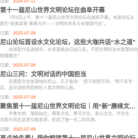
日期：
2025-07-11
闭幕式对...
第十一届尼山世界文明论坛在曲阜开幕
7月9日上午，第十一届尼山世界文明论坛在曲阜开幕。本届论坛主
题为“各美其美·美美与共——文明间关系与全球现代化”。
日期：
2025-07-09
尼山论坛首设水文化论坛，这些大咖共话“水之道”
全球现代化进程中，水资源挑战日益凸显，不同文明的治水智慧如何
碰撞融合？
日期：
2025-07-09
尼山三问：文明对话的中国担当
在儒家文化发源地的尼山，孔子曾说：“君子和而不同。”两千多年
后，这句话依然回响在人类文明的心底。
日期：
2025-07-09
聚焦第十一届尼山世界文明论坛｜用“新”赓续文脉 “两创”澎湃海岱
齐鲁大地，瑰丽灿烂。儒家文化、黄河文化、泰山文化、齐文化……
古韵今风在这里交融澎湃，形成了独一无二的风景。
日期：
2025-07-09