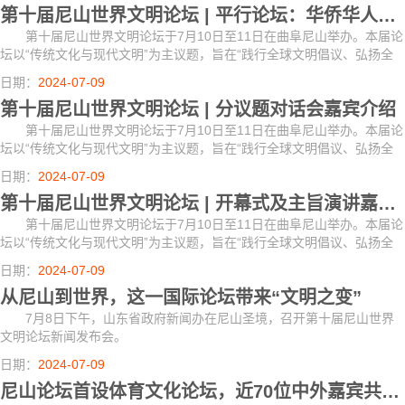
第十届尼山世界文明论坛 | 平行论坛：华侨华人论坛部分嘉宾介绍
第十届尼山世界文明论坛于7月10日至11日在曲阜尼山举办。本届论
坛以“传统文化与现代文明”为主议题，旨在“践行全球文明倡议、弘扬全
人类共同价值、构建人类命运共同体”，由文化和旅游部、国务院侨务办
日期：
2024-07-09
公室、中...
第十届尼山世界文明论坛 | 分议题对话会嘉宾介绍
第十届尼山世界文明论坛于7月10日至11日在曲阜尼山举办。本届论
坛以“传统文化与现代文明”为主议题，旨在“践行全球文明倡议、弘扬全
人类共同价值、构建人类命运共同体”，由文化和旅游部、国务院侨务办
日期：
2024-07-09
公室、中...
第十届尼山世界文明论坛 | 开幕式及主旨演讲嘉宾介绍
第十届尼山世界文明论坛于7月10日至11日在曲阜尼山举办。本届论
坛以“传统文化与现代文明”为主议题，旨在“践行全球文明倡议、弘扬全
人类共同价值、构建人类命运共同体”，由文化和旅游部、国务院侨务办
日期：
2024-07-09
公室、中...
从尼山到世界，这一国际论坛带来“文明之变”
7月8日下午，山东省政府新闻办在尼山圣境，召开第十届尼山世界
文明论坛新闻发布会。
日期：
2024-07-09
尼山论坛首设体育文化论坛，近70位中外嘉宾共话中华传统文化与奥林匹克精神