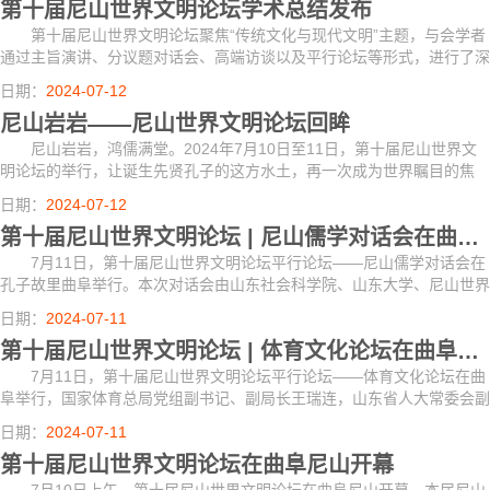
第十届尼山世界文明论坛学术总结发布
第十届尼山世界文明论坛聚焦“传统文化与现代文明”主题，与会学者
通过主旨演讲、分议题对话会、高端访谈以及平行论坛等形式，进行了深
入研讨。
日期：
2024-07-12
尼山岩岩——尼山世界文明论坛回眸
尼山岩岩，鸿儒满堂。2024年7月10日至11日，第十届尼山世界文
明论坛的举行，让诞生先贤孔子的这方水土，再一次成为世界瞩目的焦
点。
日期：
2024-07-12
第十届尼山世界文明论坛 | 尼山儒学对话会在曲阜举行
7月11日，第十届尼山世界文明论坛平行论坛——尼山儒学对话会在
孔子故里曲阜举行。本次对话会由山东社会科学院、山东大学、尼山世界
儒学中心、济宁市人民政府联合主办。
日期：
2024-07-11
第十届尼山世界文明论坛 | 体育文化论坛在曲阜举行
7月11日，第十届尼山世界文明论坛平行论坛——体育文化论坛在曲
阜举行，国家体育总局党组副书记、副局长王瑞连，山东省人大常委会副
主任、省工商联主席王随莲出席论坛并致辞。山东省体育局局长乔云萍主
日期：
2024-07-11
持论坛致辞...
第十届尼山世界文明论坛在曲阜尼山开幕