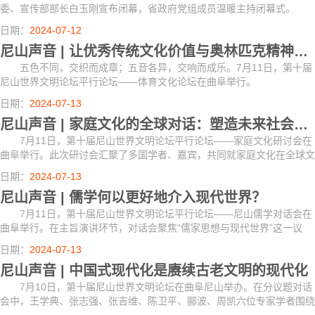
委、宣传部部长白玉刚宣布闭幕，省政府党组成员温暖主持闭幕式。
日期：
2024-07-12
尼山声音 | 让优秀传统文化价值与奥林匹克精神交相辉映
五色不同，交织而成章；五音各异，交响而成乐。7月11日，第十届
尼山世界文明论坛平行论坛——体育文化论坛在曲阜举行。
日期：
2024-07-13
尼山声音 | 家庭文化的全球对话：塑造未来社会和谐与文明进步的力量
7月11日，第十届尼山世界文明论坛平行论坛——家庭文化研讨会在
曲阜举行。此次研讨会汇聚了多国学者、嘉宾，共同就家庭文化在全球文
明交流中的重要角色展开深入探讨。在研讨会上，专家学者们高度肯定了
日期：
2024-07-13
家庭、家教...
尼山声音 | 儒学何以更好地介入现代世界？
7月11日，第十届尼山世界文明论坛平行论坛——尼山儒学对话会在
曲阜举行。在主旨演讲环节，对话会聚焦“儒家思想与现代世界”这一议
题，交流思想，融通智慧，进一步聚焦和深化了本届尼山世界文明论坛
日期：
2024-07-13
“传统文化与...
尼山声音 | 中国式现代化是赓续古老文明的现代化
7月10日，第十届尼山世界文明论坛在曲阜尼山举办。在分议题对话
会中，王学典、张志强、张吉维、陈卫平、郦波、周凯六位专家学者围绕