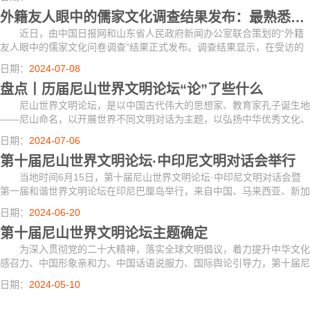
加强国际...
外籍友人眼中的儒家文化调查结果发布：最熟悉的论语经典竟然是这句！
近日，由中国日报网和山东省人民政府新闻办公室联合策划的“外籍
友人眼中的儒家文化问卷调查”结果正式发布。调查结果显示，在受访的
312位外籍人士中，“己所不欲，勿施于人”是他们最为熟知的《论语》名
日期：
2024-07-08
句。
盘点丨历届尼山世界文明论坛“论”了些什么
尼山世界文明论坛，是以中国古代伟大的思想家、教育家孔子诞生地
——尼山命名，以开展世界不同文明对话为主题，以弘扬中华优秀文化、
促进中外文化交流、推动建设人类命运共同体为目的，学术性、国际性与
日期：
2024-07-06
开放性相...
第十届尼山世界文明论坛·中印尼文明对话会举行
当地时间6月15日，第十届尼山世界文明论坛·中印尼文明对话会暨
第一届和谐世界文明论坛在印尼巴厘岛举行，来自中国、马来西亚、新加
坡以及东道主印尼的专家学者围绕“构建全人类和谐共生的文明”这一主题
日期：
2024-06-20
交流思想...
第十届尼山世界文明论坛主题确定
为深入贯彻党的二十大精神，落实全球文明倡议，着力提升中华文化
感召力、中国形象亲和力、中国话语说服力、国际舆论引导力，第十届尼
山世界文明论坛拟于2024年7月10-11日在山东济宁曲阜尼山举办。
日期：
2024-05-10