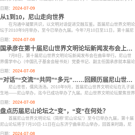
学、印度德里大学的三位国际知名汉学家到访山东，在参访孔庙孔府、孟
日期：
2024-07-09
庙孟府、...
从1到10，尼山走向世界
在沟通中凝聚共识，以文明对话促进交融互鉴。首届尼山世界文明论
坛于2010年9月举办，至今已举办九届。今年7月10日至11日，第十届尼
山世界文明论坛将在孔子故里曲阜举办。
日期：
2024-07-08
国承彦在第十届尼山世界文明论坛新闻发布会上答记者问
7月8日，第十届尼山世界文明论坛新闻发布会在曲阜举行。尼山世
界儒学中心（中国孔子基金会秘书处）党委书记、副主任国承彦就本届论
坛的主题设立、加强论坛学术性等方面的问题，回答记者提问。
日期：
2024-07-08
“对话”“交流”“共同”“多元”……回顾历届尼山世界文明论坛关键词
尼山苍苍，儒风汤汤。2010年9月，首届尼山世界文明论坛在孔子诞
生地——尼山举办，迄今已成功举办了九届。尼山世界文明论坛聚焦世界
不同文明对话，日益成为推动中华优秀传统文化传承发展、弘扬全人类共
日期：
2024-07-08
同价值、加...
盘点历届尼山论坛之“变”，“变”在何处？
首届尼山世界文明论坛（简称“尼山论坛”）至今已举办九届，第十届
尼山论坛将于7月10日-11日在山东济宁曲阜尼山举办，回首来时路，尼
山论坛日益成为推动中华优秀传统文化传承发展、弘扬全人类共同价值、
日期：
2024-07-08