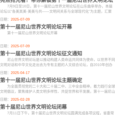
亮点抢先看！带你解锁第十一届尼山世界文明论坛
7月9日至10日，第十一届尼山世界文明论坛在山东曲阜举办，本届
论坛以“各美其美·美美与共——文明间关系与全球现代化”为主题，汇聚
来自70多个国家的560余位嘉宾。通过这些亮点抢先感受这场文明对话的
日期：
2025-07-09
年度盛会，...
第十一届尼山世界文明论坛开幕
第十一届尼山世界文明论坛开幕
日期：
2025-07-09
第十一届尼山世界文明论坛征文通知
尼山世界文明论坛是以推动构建人类命运共同体为使命，以世界不同
文明对话和中华文化走出去为专有主题的人文综合论坛，自2010年创办
以来已成功举办十届，正日益成为世界了解中国的重要窗口、文明交流互
日期：
2025-04-17
鉴的重要平...
第十一届尼山世界文明论坛主题确定
为全面贯彻党的二十大和二十届二中、三中全会精神，着力践行全球
文明倡议，聚焦维护人类文明多样性、共促世界和平发展，第十一届尼山
世界文明论坛拟于2025年6月中下旬在山东济宁曲阜举办。
日期：
2025-02-28
第十届尼山世界文明论坛闭幕
7月11日下午，第十届尼山世界文明论坛圆满完成各项议程，省委常