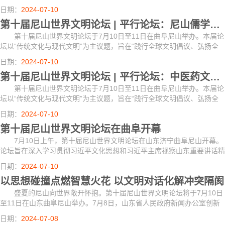
人类共同价值、构建人类命运共同体”，由文化和旅游部、国务院侨务办
日期：
2024-07-10
公室、中...
第十届尼山世界文明论坛 | 平行论坛：尼山儒学对话会部分嘉宾介绍
第十届尼山世界文明论坛于7月10日至11日在曲阜尼山举办。本届论
坛以“传统文化与现代文明”为主议题，旨在“践行全球文明倡议、弘扬全
人类共同价值、构建人类命运共同体”，由文化和旅游部、国务院侨务办
日期：
2024-07-10
公室、中...
第十届尼山世界文明论坛 | 平行论坛：中医药文化论坛嘉宾介绍
第十届尼山世界文明论坛于7月10日至11日在曲阜尼山举办。本届论
坛以“传统文化与现代文明”为主议题，旨在“践行全球文明倡议、弘扬全
人类共同价值、构建人类命运共同体”，由文化和旅游部、国务院侨务办
日期：
2024-07-10
公室、中...
第十届尼山世界文明论坛在曲阜开幕
7月10日上午，第十届尼山世界文明论坛在山东济宁曲阜尼山开幕。
论坛旨在深入学习贯彻习近平文化思想和习近平主席视察山东重要讲话精
神，推动中华优秀传统文化创造性转化、创新性发展，在深化交流互鉴中
日期：
2024-07-10
推动人类文...
以思想碰撞点燃智慧火花 以文明对话化解冲突隔阂
盛夏的尼山向世界敞开怀抱。第十届尼山世界文明论坛将于7月10日
至11日在山东曲阜尼山举办。7月8日，山东省人民政府新闻办公室创新
发布形式，在论坛举办地曲阜尼山讲堂召开新闻发布会，向中外记者发布
日期：
2024-07-08
本届论坛筹备...