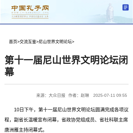
分中心建设
机构简介
文化要闻
信息公开
学术研究
传播普及
交流互鉴
机关党建
学术期刊
儒学名家
文献数据
首页
首页
>
交流互鉴
>
尼山世界文明论坛
>
第十一届尼山世界文明论坛闭
幕
来源：大众日报
作者：赵琳
2025-07-11 09:55
10日下午，第十一届尼山世界文明论坛圆满完成各项议
程，副省长温暖宣布闭幕，省政协党组成员、省社科联主席
唐洲雁主持闭幕式。