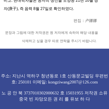
비고: 현대학자들은 공자의 생신을 노양공 21년 10월 경
자(庚子), 즉 음력 8월 27일로 확인하였다.
편집：卢娜娜
문장과 그림에 대한 저작권은 원 저자에게 속하며 해당 내용을
삭제하고 싶을 경우 따로 연락을 주시기 바랍니다.
주소: 지난시 역하구 청년동로 1호 산동문교빌딩 우편번
호: 250101 이메일: kongziwang2007@126.com
노 공 안 북 3737010302000632 호 15031955 저작권 소유
중국 빈 자망모든 권 리 를 유보 하 다