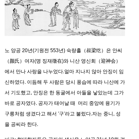
노 양공 20년(기원전 553년) 숙량흘（叔梁纥）은 안씨
（颜氏）여자(명 징재徵在)와 니산 영신회（迎神会）
에서 만나 사랑을 나누었다.얼마 지나지 않아 안징이 임
신하였다. 이듬해 두 사람은 당시 풍습에 따라 니산에 가
서 기도했고, 안징은 한 동굴에서 아들을 낳았는데 그가
바로 공자였다. 공자가 태어날 때 머리 중앙에 융기가
구릉처럼 생겼다고 해서 '구'라고 불렀다.자는 중니, 성
을 공씨라 한다.