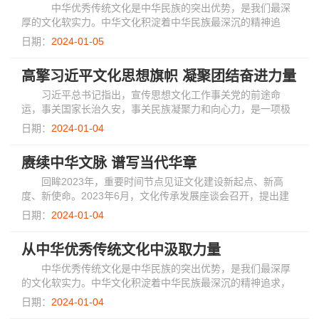
中华优秀传统文化是中华民族的突出优势，是我们最深
厚的文化软实力。中华文化积淀着中华民族最深沉的精神追
求，是中华民族生生不息、发展壮大的丰厚滋养。中国特色社
日期：
2024-01-05
会主义植根于中华文化沃土、反映中国人民的...
高擎习近平文化思想旗帜 凝聚团结奋进力量
习近平总书记指出，宣传思想文化工作事关党的前途命
运，事关国家长治久安，事关民族凝聚力和向心力，是一项极
端重要的工作。回望2023年，宣传思想文化战线牢记总书记嘱
日期：
2024-01-04
托，高擎习近平文化思想旗帜，自觉担负起新...
赓续中华文脉 谱写当代华章
回眸2023年，重要时间节点见证文化建设新起点、新高
度、新使命。2023年6月，文化传承发展座谈会召开，提出建
设中华民族现代文明的重大任务；2023年10月，全国宣传思想
日期：
2024-01-04
文化工作会议正式提出和系统阐述习近平文化思...
从中华优秀传统文化中汲取力量
中华优秀传统文化是中华民族的突出优势，是我们最深厚
的文化软实力。中华文化积淀着中华民族最深沉的精神追求，
是中华民族生生不息、发展壮大的丰厚滋养。中国特色社会主
日期：
2024-01-04
义植根于中华文化沃土、反映中国人民的意...