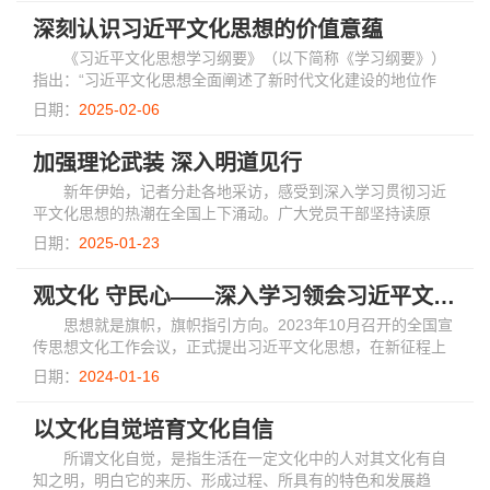
深刻认识习近平文化思想的价值意蕴
《习近平文化思想学习纲要》（以下简称《学习纲要》）
指出：“习近平文化思想全面阐述了新时代文化建设的地位作
用、目标任务、方针原则、战略路径、实践要求，既有文化理
日期：
2025-02-06
论上的创新突破，又有文化工作上的布局部...
加强理论武装 深入明道见行
新年伊始，记者分赴各地采访，感受到深入学习贯彻习近
平文化思想的热潮在全国上下涌动。广大党员干部坚持读原
著、学原文、悟原理，用好《习近平文化思想学习纲要》这本
日期：
2025-01-23
权威辅导材料，深刻领悟习近平文化思想蕴含...
观文化 守民心——深入学习领会习近平文化思想
思想就是旗帜，旗帜指引方向。2023年10月召开的全国宣
传思想文化工作会议，正式提出习近平文化思想，在新征程上
高举起我们党的文化旗帜，在党的宣传思想文化事业发展史上
日期：
2024-01-16
具有里程碑意义。2024年1月召开的全国宣传...
以文化自觉培育文化自信
所谓文化自觉，是指生活在一定文化中的人对其文化有自
知之明，明白它的来历、形成过程、所具有的特色和发展趋