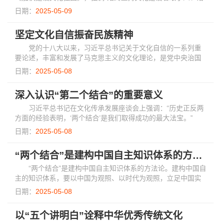
脚于人”，并明确提出“文化创造核心在人”。“文化创造核心在
日期：
2025-05-09
人”这一重要论断精准揭示了文化发...
坚定文化自信振奋民族精神
党的十八大以来，习近平总书记关于文化自信的一系列重
要论述，丰富和发展了马克思主义的文化理论，是党中央治国
理政新理念新思想新战略的重要组成部分，集中体现了当代中
日期：
2025-05-08
国共产党人的鲜明文化观，反映了我们党高...
深入认识“第二个结合”的重要意义
习近平总书记在文化传承发展座谈会上强调：“历史正反两
方面的经验表明，‘两个结合’是我们取得成功的最大法宝。”
日期：
2025-05-08
“两个结合”是建构中国自主知识体系的方法论
“两个结合”是建构中国自主知识体系的方法论。建构中国自
主的知识体系，要以中国为观照、以时代为观照，立足中国实
际，解决中国问题。
日期：
2025-05-08
以“五个讲明白”诠释中华优秀传统文化