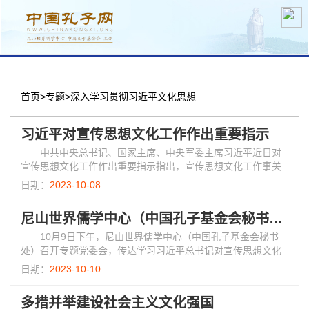
分中心建设
机构简介
文化要闻
信息公开
学术研究
传播普及
交流互鉴
机关党建
学术期刊
儒学名家
文献数据
首页
首页
>
专题
>
深入学习贯彻习近平文化思想
习近平对宣传思想文化工作作出重要指示
中共中央总书记、国家主席、中央军委主席习近平近日对
宣传思想文化工作作出重要指示指出，宣传思想文化工作事关
党的前途命运，事关国家长治久安，事关民族凝聚力和向心
日期：
2023-10-08
力，是一项极端重要的工作。
尼山世界儒学中心（中国孔子基金会秘书处）党委专题传达学习习近平总书记对宣传思想文化工作的重要指示
10月9日下午，尼山世界儒学中心（中国孔子基金会秘书
处）召开专题党委会，传达学习习近平总书记对宣传思想文化
工作的重要指示和全国宣传思想文化工作会议精神，研究贯彻
日期：
2023-10-10
落实意见。尼山世界儒学中心（中国孔子基金...
多措并举建设社会主义文化强国