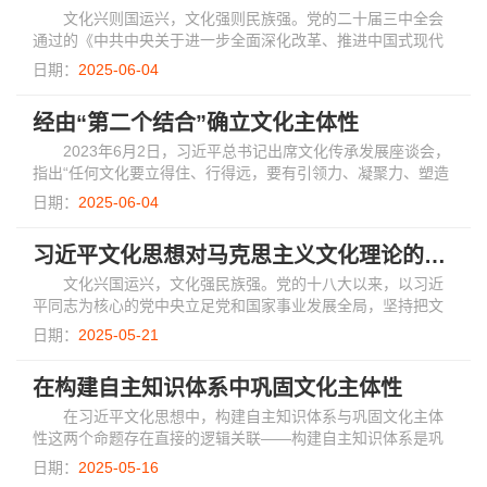
文化兴则国运兴，文化强则民族强。党的二十届三中全会
通过的《中共中央关于进一步全面深化改革、推进中国式现代
化的决定》立足强国建设、民族复兴的战略高度，着眼赓续中
日期：
2025-06-04
华文脉、推动文化繁荣的重大使命，提出“...
经由“第二个结合”确立文化主体性
2023年6月2日，习近平总书记出席文化传承发展座谈会，
指出“任何文化要立得住、行得远，要有引领力、凝聚力、塑造
力、辐射力，就必须有自己的主体性”。
日期：
2025-06-04
习近平文化思想对马克思主义文化理论的丰富发展
文化兴国运兴，文化强民族强。党的十八大以来，以习近
平同志为核心的党中央立足党和国家事业发展全局，坚持把文
化建设摆在治国理政突出位置，作出一系列重大部署，创造性
日期：
2025-05-21
提出一系列新思想新观点新论断，形成了习...
在构建自主知识体系中巩固文化主体性
在习近平文化思想中，构建自主知识体系与巩固文化主体
性这两个命题存在直接的逻辑关联——构建自主知识体系是巩
固文化主体性的核心工作。关于为什么以及如何在构建自主知
日期：
2025-05-16
识体系中巩固文化主体性，我们可以从马克...