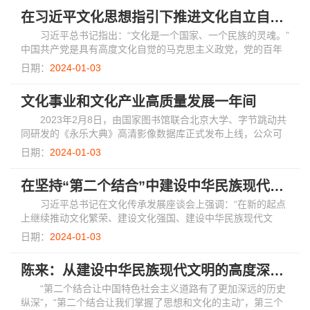
在习近平文化思想指引下推进文化自立自信自强
习近平总书记指出：“文化是一个国家、一个民族的灵魂。”
中国共产党是具有高度文化自觉的马克思主义政党，党的百年
奋斗历程也是建设新文化、创造新文明的奋进历程。近代以来
日期：
2024-01-03
的中国历史，既是一部中华民族从备受...
文化事业和文化产业高质量发展一年间
2023年2月8日，由国家图书馆联合北京大学、字节跳动共
同研发的《永乐大典》高清影像数据库正式发布上线，公众可
免费使用。
日期：
2024-01-03
在坚持“第二个结合”中建设中华民族现代文明
习近平总书记在文化传承发展座谈会上强调：“在新的起点
上继续推动文化繁荣、建设文化强国、建设中华民族现代文
明，是我们在新时代新的文化使命。”这一重要论述指出了文化
日期：
2024-01-03
建设的方向，阐明了新时代文化建设的目...
陈来：从建设中华民族现代文明的高度深刻领悟“两个结合”的重大意义
“第二个结合让中国特色社会主义道路有了更加深远的历史
纵深”，“第二个结合让我们掌握了思想和文化的主动”，第三个