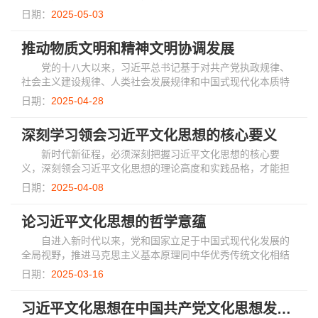
动力。其中蕴含的哲学智慧、道德观念和艺术审美，为现代社
日期：
2025-05-03
会的治理实践、文化建设和国际文化交流提...
推动物质文明和精神文明协调发展
党的十八大以来，习近平总书记基于对共产党执政规律、
社会主义建设规律、人类社会发展规律和中国式现代化本质特
征的全面深入把握，提出并深刻阐发了“中国特色社会主义是物
日期：
2025-04-28
质文明和精神文明全面发展的社会主义”...
深刻学习领会习近平文化思想的核心要义
新时代新征程，必须深刻把握习近平文化思想的核心要
义，深刻领会习近平文化思想的理论高度和实践品格，才能担
负起新的文化使命，在以中国式现代化全面推进强国建设、民
日期：
2025-04-08
族复兴伟业的壮阔征程上，谱写更加绚丽多彩...
论习近平文化思想的哲学意蕴
自进入新时代以来，党和国家立足于中国式现代化发展的
全局视野，推进马克思主义基本原理同中华优秀传统文化相结
合，原创性赋予中华优秀传统文化以现代性发展，创造性构筑
日期：
2025-03-16
了一系列有关社会主义文化建设、精神文明...
习近平文化思想在中国共产党文化思想发展中的原创性贡献