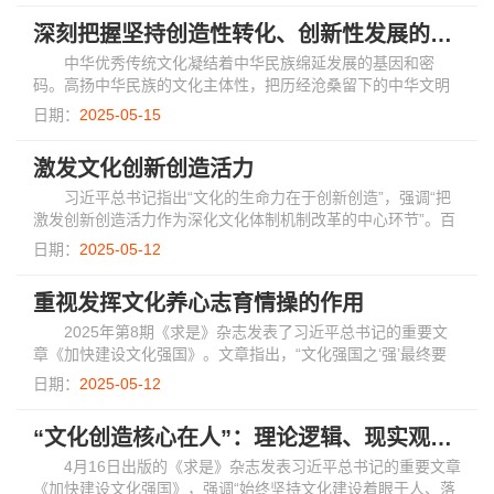
深刻把握坚持创造性转化、创新性发展的理论意涵与实践要求
中华优秀传统文化凝结着中华民族绵延发展的基因和密
码。高扬中华民族的文化主体性，把历经沧桑留下的中华文明
瑰宝呵护好、弘扬好、发展好，是当代中国共产党人的历史责
日期：
2025-05-15
任和神圣使命。
激发文化创新创造活力
习近平总书记指出“文化的生命力在于创新创造”，强调“把
激发创新创造活力作为深化文化体制机制改革的中心环节”。百
年未有之大变局的加速演进和信息技术的迅猛发展，使文化强
日期：
2025-05-12
国建设面临更加复杂多变的新形势、...
重视发挥文化养心志育情操的作用
2025年第8期《求是》杂志发表了习近平总书记的重要文
章《加快建设文化强国》。文章指出，“文化强国之‘强’最终要
体现在人民的思想境界、精神状态、文化修养上”，强调“重视发
日期：
2025-05-12
挥文化养心志、育情操的作用，涵养...
“文化创造核心在人”：理论逻辑、现实观照与时代建构
4月16日出版的《求是》杂志发表习近平总书记的重要文章
《加快建设文化强国》，强调“始终坚持文化建设着眼于人、落