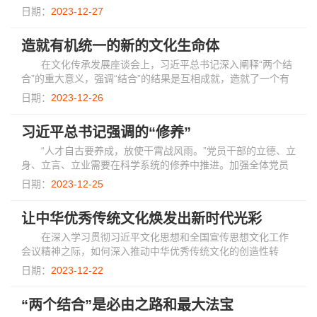
更重要的是“第二个结合是又一次思想解放，让我们能在更广阔
日期：
2023-12-27
的文化空间探索面向未来的理论创...
造就有机统一的新的文化生命体
在文化传承发展座谈会上，习近平总书记深入阐释“两个结
合”的重大意义，强调“结合”的结果是互相成就，造就了一个有
机统一的新的文化生命体，让马克思主义成为中国的，中华优
日期：
2023-12-26
秀传统文化成为现代的，让经由“结...
习近平总书记强调的“修养”
“人才自古要养成，放使干霄战风雨。”党员干部的立德、立
身、立言、立业需要在科学系统的修养中推进。加强全体党员
的修养是中国共产党推进新时代党的建设新的伟大工程的重要
日期：
2023-12-25
需求，也是造就堪当民族复兴大任的高...
让中华优秀传统文化焕发出新时代光彩
在深入学习贯彻习近平文化思想和全国宣传思想文化工作
会议精神之际，如何深入推动中华优秀传统文化的创造性转
化、创新性发展，推动山东在文化传承发展上走在前、开新
日期：
2023-12-22
局？近日，山东省委常委、宣传部部长白玉刚接...
“两个结合”是必由之路和最大法宝