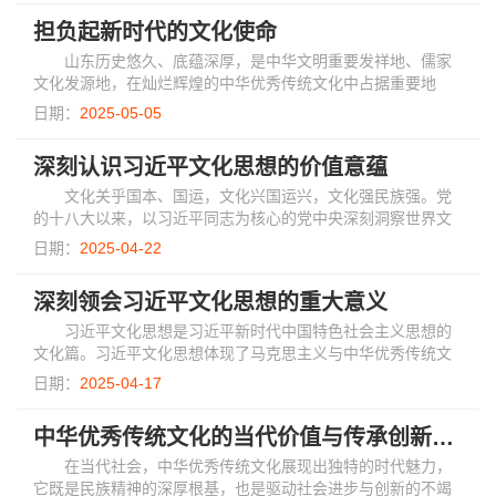
担负起新时代的文化使命
山东历史悠久、底蕴深厚，是中华文明重要发祥地、儒家
文化发源地，在灿烂辉煌的中华优秀传统文化中占据重要地
位。为中华优秀传统文化“两创”破题开路，为文化传承发展打头
日期：
2025-05-05
阵做示范，山东有基础、有条件，重任在...
深刻认识习近平文化思想的价值意蕴
文化关乎国本、国运，文化兴国运兴，文化强民族强。党
的十八大以来，以习近平同志为核心的党中央深刻洞察世界文
化、人类文明的发展格局，深刻把握历史发展趋势和新时代实
日期：
2025-04-22
践要求，从事关党的前途命运、事关国家长...
深刻领会习近平文化思想的重大意义
习近平文化思想是习近平新时代中国特色社会主义思想的
文化篇。习近平文化思想体现了马克思主义与中华优秀传统文
化的内在契合，也体现了经济发展与文化发展同频、同向的高
日期：
2025-04-17
度契合和相互成就，为实现中国式现代化注...
中华优秀传统文化的当代价值与传承创新路径
在当代社会，中华优秀传统文化展现出独特的时代魅力，
它既是民族精神的深厚根基，也是驱动社会进步与创新的不竭