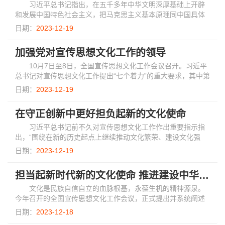
习近平总书记指出，在五千多年中华文明深厚基础上开辟
和发展中国特色社会主义，把马克思主义基本原理同中国具体
实际、同中华优秀传统文化相结合是必由之路。这是我们在探
日期：
2023-12-19
索中国特色社会主义道路中得出的规律性的...
加强党对宣传思想文化工作的领导
10月7日至8日，全国宣传思想文化工作会议召开。习近平
总书记对宣传思想文化工作提出“七个着力”的重大要求，其中第
一点就是“着力加强党对宣传思想文化工作的领导”。坚持党对宣
日期：
2023-12-19
传思想文化工作的全面领导，是我...
在守正创新中更好担负起新的文化使命
习近平总书记前不久对宣传思想文化工作作出重要指示指
出，“围绕在新的历史起点上继续推动文化繁荣、建设文化强
国、建设中华民族现代文明这一新的文化使命，坚定文化自
日期：
2023-12-19
信，秉持开放包容，坚持守正创新”。坚定文...
担当起新时代新的文化使命 推进建设中华民族现代文明的济南实践
文化是民族自信自立的血脉根基，永葆生机的精神源泉。
今年召开的全国宣传思想文化工作会议，正式提出并系统阐述
了习近平文化思想，为强国建设、民族复兴注入强大精神力
日期：
2023-12-18
量。近年来，济南市坚持以习近平总书记系列...