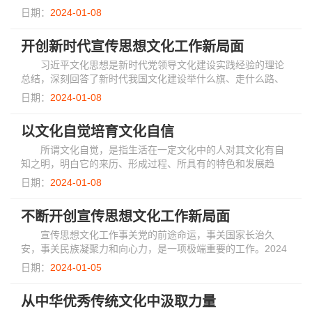
向；所谓文化自信，是对自身文化价值的充分肯定和积极践
日期：
2024-01-08
行，并对其文化的生命力持有的坚定信心。在这...
开创新时代宣传思想文化工作新局面
习近平文化思想是新时代党领导文化建设实践经验的理论
总结，深刻回答了新时代我国文化建设举什么旗、走什么路、
坚持什么原则、实现什么目标等根本问题，丰富和发展了马克
日期：
2024-01-08
思主义文化理论，为做好新时代新征程宣传...
以文化自觉培育文化自信
所谓文化自觉，是指生活在一定文化中的人对其文化有自
知之明，明白它的来历、形成过程、所具有的特色和发展趋
向；所谓文化自信，是对自身文化价值的充分肯定和积极践
日期：
2024-01-08
行，并对其文化的生命力持有的坚定信心。在这...
不断开创宣传思想文化工作新局面
宣传思想文化工作事关党的前途命运，事关国家长治久
安，事关民族凝聚力和向心力，是一项极端重要的工作。2024
年1月3日，全国宣传部长会议在京召开，强调“要以习近平新时
日期：
2024-01-05
代中国特色社会主义思想为指导，全面贯彻...
从中华优秀传统文化中汲取力量