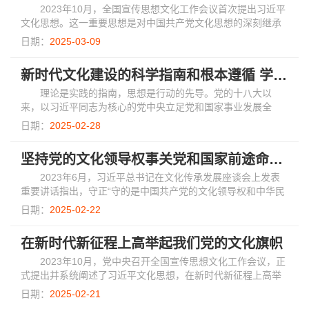
2023年10月，全国宣传思想文化工作会议首次提出习近平
文化思想。这一重要思想是对中国共产党文化思想的深刻继承
与创新发展，是针对新的历史条件下文化问题所孕育出的理论
日期：
2025-03-09
创新，其内容包含了十一个方面的重大创新...
新时代文化建设的科学指南和根本遵循 学习《习近平文化思想学习纲要》
理论是实践的指南，思想是行动的先导。党的十八大以
来，以习近平同志为核心的党中央立足党和国家事业发展全
局，坚持把文化建设摆在治国理政突出位置，作出一系列重大
日期：
2025-02-28
部署，创造性提出一系列新思想新观点新论断，...
坚持党的文化领导权事关党和国家前途命运——学习《习近平文化思想学习纲要》
2023年6月，习近平总书记在文化传承发展座谈会上发表
重要讲话指出，守正“守的是中国共产党的文化领导权和中华民
族的文化主体性”。
日期：
2025-02-22
在新时代新征程上高举起我们党的文化旗帜
2023年10月，党中央召开全国宣传思想文化工作会议，正
式提出并系统阐述了习近平文化思想，在新时代新征程上高举
起我们党的文化旗帜。
日期：
2025-02-21