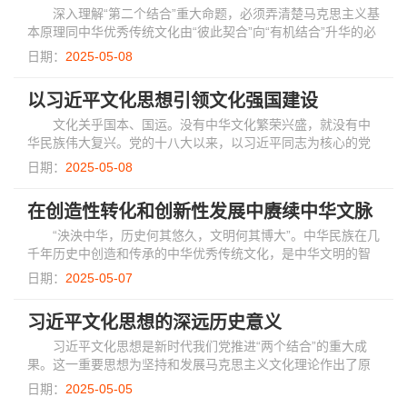
深入理解“第二个结合”重大命题，必须弄清楚马克思主义基
本原理同中华优秀传统文化由“彼此契合”向“有机结合”升华的必
然逻辑，对中华优秀传统文化的现代意蕴进行深入挖掘则是理
日期：
2025-05-08
清这一逻辑的题中应有之义。
以习近平文化思想引领文化强国建设
文化关乎国本、国运。没有中华文化繁荣兴盛，就没有中
华民族伟大复兴。党的十八大以来，以习近平同志为核心的党
中央坚持把文化建设摆在治国理政突出位置，作出一系列重大
日期：
2025-05-08
部署，形成习近平文化思想，推动文化建设...
在创造性转化和创新性发展中赓续中华文脉
“泱泱中华，历史何其悠久，文明何其博大”。中华民族在几
千年历史中创造和传承的中华优秀传统文化，是中华文明的智
慧结晶和精华所在，是中华民族的根和魂，也是中国式现代化
日期：
2025-05-07
植根的文化沃土。
习近平文化思想的深远历史意义
习近平文化思想是新时代我们党推进“两个结合”的重大成
果。这一重要思想为坚持和发展马克思主义文化理论作出了原
创性贡献，有力引领新时代宣传思想文化工作展开一系列变革
日期：
2025-05-05
性实践、实现一系列突破性进展，为新征...