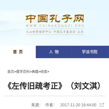
首 页
人 物
学派书院
首页
>
儒学百科
>
典籍
>
经类
>
《左传旧疏考正》（刘文淇）
来源：
作者：
2017-11-20 16:44:00