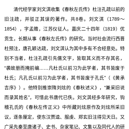
清代经学家刘文淇收集《春秋左氏传》杜注孔疏以前的
旧注疏，并驳正其误的著作。共8卷。刘文淇（1789～
1854），字孟赡，江苏仪征人。嘉庆二十四年（1819）优
贡生，长期从事《春秋左氏传》的研究。当时社会流行西晋
杜预注，唐孔颖达疏，刘文淇认为其中多有不合经意处。特
别不当者，杜注孔疏引先儒文字，皆取其义而不存其名，
“袭故册而掩前编……凡杜氏以前习为此学者，其书皆废于
杜氏；凡孔氏以前习为此学者，其书皆废于孔氏”（《黄承
吉序》）。他特别推崇隋刘炫的《春秋述义》，“兼采旧说
而录其姓名”，可惜此书唐代已佚。刘文淇经多年研究，钩
稽孔氏的《春秋左传正义》中所藏刘炫原作及刘炫所采旧
议，逐条厘定，使东汉贾逵、服虔、郑玄旧注得见天日。又
广采先秦至唐诸子、史书、杂家笔记、文集以及同代人的研