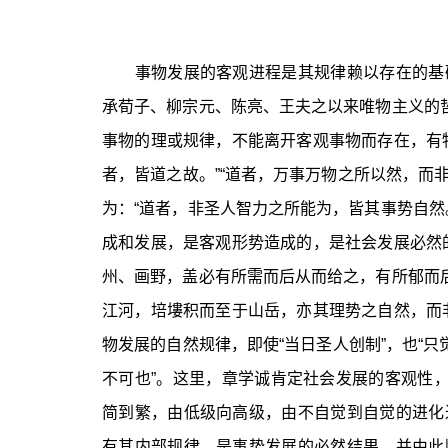
事物发展的客观进程是其规律赖以存在的基础
承荀子、柳宗元、陈亮、王夫之以来唯物主义的哲
事物的理或规律，不能离开客观事物而存在，有
者，皆道之故。”“道者，万事万物之所以然，而非
为：“道者，非圣人智力之所能为，皆其事势自然
成和发展，是客观形势造成的，是社会发展必然
州、画野，盖必有所需而后从而给之，有所郁而后
江河，培塿积而至于山岳，亦其理势之自然，而
物发展的自然规律，即使“当日圣人创制”，也“只
不可也”。这里，章学诚肯定社会发展的客观性，
简到繁，由低级向高级，由不自觉到自觉的进化
有其内部规律，是事势发展的必然结果。并由此