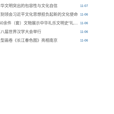
中华文明突出的包容性与文化自信
11-07
深刻领会习近平文化思想担负起新的文化使命
11-06
260余件（套）文物展示中华礼乐文明史“礼合中国——商周礼乐文明”开展
11-06
第八届世界汉学大会举行
11-06
大型画卷《长江春色图》亮相南京
11-06