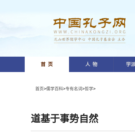
首 页
人 物
学
首页
>
儒学百科
>
专有名词
>
哲学
>
道基于事势自然