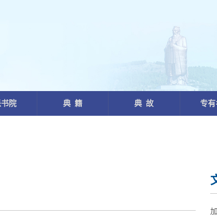
派书院
典 籍
典 故
专有