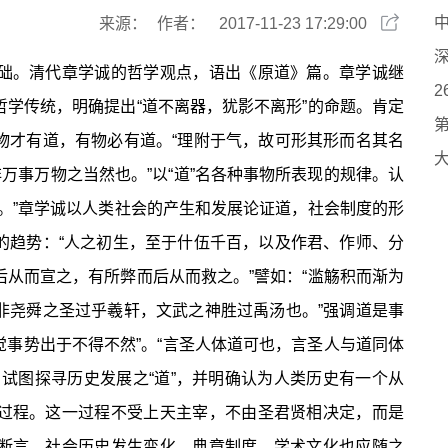
来源：
作者：
2017-11-23 17:29:00
。清代章学诚的哲学观点，语出《原道》篇。章学诚继
学传统，明确提出“道不离器，犹影不离形”的命题。肯定
物才有道，有物必有道。“理附于气，故可形其形而名其名
万事万物之当然也。”以“道”名各种事物所表现的规律。认
。”章学诚以人类社会的产生和发展论证道，社会制度的形
的趋势：“人之初生，至于什伍千百，以及作君、作师、分
从而宣之，有所弊而后从而救之。”譬如：“滥觞积而渐为
非尧舜之圣过乎羲轩，文武之神胜过禹汤也。”强调道是事
觉事势出于不得不然”。“言圣人体道可也，言圣人与道同体
试图探寻历史发展之“道”，并明确认为人类历史有一个从
过程。这一过程不受上天主宰，不由圣君贤相决定，而是
断言，社会历史发生变化，典章制度、学术文化也应随之