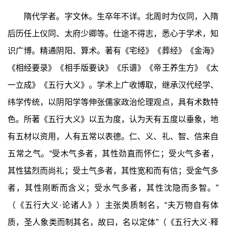
隋代学者。字文休。生卒年不详。北周时为仪同，入隋
后历任上仪同、太府少卿等。仕途不得志，悉心于学术，知
识广博。精通阴阳、算术。著有《宅经》《葬经》《金海》
《相经要录》《相手版要诀》《乐谱》《帝王养生方》《太
一立成》《五行大义》。学术上广收博取，继承汉代经学、
纬学传统，以阴阳学等伸张儒家政治伦理观点，具有术数特
色。所著《五行大义》以五为度，认为天有五度以垂象，地
有五材以资用，人有五常以表德。仁、义、礼、智、信来自
五常之气。“受木气多者，其性劲直而怀仁；受火气多者，
其性猛烈而尚礼；受土气多者，其性宽和而有信；受金气多
者，其性刚断而含义；受水气多者，其性沈隐而多智。”
（《五行大义·论诸人》）主张类质制名，“夫万物自有体
质，圣人象类而制其名，故曰，名以定体”（《五行大义·释