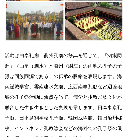
活動は曲阜孔廟、衢州孔廟の祭典を通じて、「泗淛同
源」（曲阜（泗水）と衢州（淛江）の両地の孔子の子
孫は同族同源である）の伝承の脈絡を表現します。海
南崖城学宮、雲南建水文廟、広西南寧孔廟など辺境地
域の孔子祭活動に焦点を当て、儒学と少数民族文化が
融合した生き生きとした実践を示します。日本東京孔
子廟、日本足利学校孔子廟、韓国成均館、韓国済州郷
校、インドネシア孔教総会などの海外での孔子祭の儀