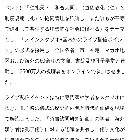
ベントは「仁礼天下 和合大同」（道徳教化（仁）と
制度規範（礼）の協同管理を強調し、また誰もが平等
で調和して共生する理想的な社会に憧れる）をテーマ
とし、「メインスタジオ+国内外のライブ配信ポイン
ト」の形式を採用し、全国各省、市、香港、マカオ地
区および海外の60余りの文廟、書院及び孔子学堂と連
動し、3500万人の視聴者をオンラインで参加させまし
た。
ライブ配信イベントは特に専門家や学者をスタジオに
招き、孔子祭の儀式の歴史的内包と時代的価値を現場
で解読しました。「斉魯訪問研究計画」の学者、海外
漢学者は孔子儒学に対する認識を共有し、儒学文化が
世界舞台でどのように役割を果たしているかを十分に