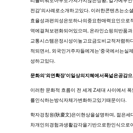
리를비워도아무도가져가지않는상황, 길가에무
전감’의사례로소개하고있다. 이러한콘텐츠는소
효율성과편의성은또하나의중요한매력요인으로작
역에걸쳐보편화되어있으며, 온라인쇼핑의반품과
교통시스템은정시성이높고요금도비교적저렴하다
적되면서, 외국인거주자들에게는‘중국에서는실
성하고있다.
문화의‘외연확장’이일상의지혜에서폭넓은공감으
이러한 문화적 흐름이 전 세계 Z세대 사이에서
를인식하는방식자체가변화하고있기때문이다.
학자겅칭원(耿慶文)은이현상을설명하며, 젊은
차개인의경험과생활감각을기반으로한인식으로이