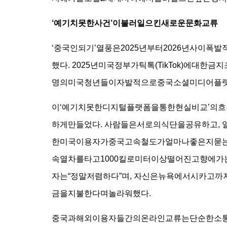
‘예기치못한사건’이불러일으킨새로운문화교류
‘중국인되기’열풍은2025년부터2026년사이
했다. 2025년미국정부가틱톡(TikTok)에대
명의미국청년들이자발적으로중국소셜미디어플랫
이‘예기치못한디지털플랫폼을통한현실비교’의
하게만들었다. 사람들은서로의식단을공유하고, 
한미국이용자가중국고속철도가얼마나좋은지묻는
속열차를타고1000킬로미터이상떨어진고향에가는
자는“정말저렴하다”며, 자신은뉴욕에서시카고까
금을지불한다며놀라워했다.
중국과해외이용자들간의온라인교류는단순한소통을