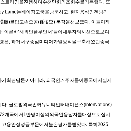
브스트리밍을진행하며수천만회의조회수를기록했다. 또
y Lame는베이징고궁을방문하고, 현지음식인젠빙궈
漢服)를입고손오공(孫悟空) 분장을선보였다. 이들이제
 이른바‘해외인플루언서’들이내부자의시선으로보여
의풍경은, 과거서구중심미디어가일방적을구축해왔던중국
기획된담론이아니라, 외국인거주자들이중국에서실제
로벌외국인커뮤니티인터내이션스(InterNations)
, 전세계172개국에서1만명이상의외국인응답자를대상으로실시
 고용안정성등부문에서높은평가를받았다. 특히2025