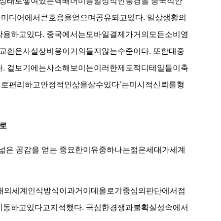
인상태로쌓여있는택배더미등일상적인풍경을‘중국식안
셜미디어에서큰호응을얻으며공유되고있다. 일상생활의
용하고있다. 중국에서는모바일결제가거의모든소비영
교환은사실상비용이거의들지않는수준이다. 또한대중
. 겉보기에는사소해보이는이러한제도적디테일들이축
제로편리하고안정적인삶을살수있다’는미시적신뢰를형
로
 폭넓은 공감을 얻는 중요한이유중하나는젊은세대가세계
세대의세계인식방식이과거이데올로기중심의판단에서점
동하고있다고지적했다. 극심한경쟁과불확실성속에서