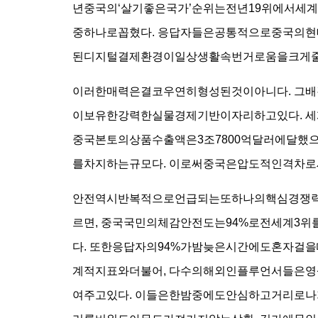
년중국의‘살기좋은국가’순위는전년19위에서세
중하나로꼽혔다. 응답자들은공통적으로중국의현
된디지털결제환경이일상생활속번거로움을크게줄
이러한매력은결코우연히형성된것이아니다. 그배
이보유한강력한실물경제기반이자리하고있다. 세계
중국본토의상품수출액은3조7800억달러에달했으
를차지하는규모다. 이로써중국은압도적인격차로
안전역시반복적으로언급되는또하나의핵심경쟁력이
르면, 중국국민의체감안전도는94%로전세계3위
다. 또한응답자의94%가밤늦은시간에도혼자걸
계적지표와더불어, 다수의해외인플루언서들은영
여주고있다. 이들은한밤중에도안심하고거리로나