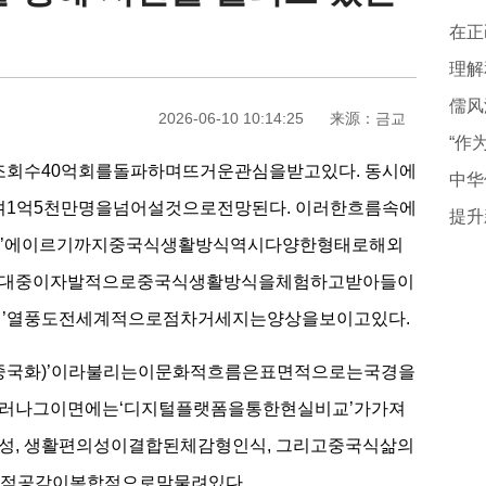
在正
理解
儒风
2026-06-10 10:14:25
来源：금교
회수40억회를돌파하며뜨거운관심을받고있다. 동시에
中华
1억5천만명을넘어설것으로전망된다. 이러한흐름속에
수련’에이르기까지중국식생활방식역시다양한형태로해외
의대중이자발적으로중국식생활방식을체험하고받아들이
기’열풍도전세계적으로점차거세지는양상을보이고있다.
궁극의중국화)’이라불리는이문화적흐름은표면적으로는국경을
러나그이면에는‘디지털플랫폼을통한현실비교’가가져
성, 생활편의성이결합된체감형인식, 그리고중국식삶의
적공감이복합적으로맞물려있다.