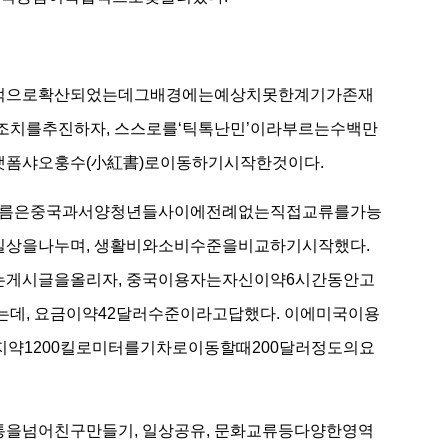
폭발적으로확산되었는데그배경에는예상치못한계기가존재
한금지조치를추진하자, 스스로를‘틱톡난민’이라부르는수백만
폼샤오훙수(小紅書)로이동하기시작한것이다.
흐름은중국과서양청년들사이에전례없는직접교류를가능
일상을나누며, 생활비와소비수준을비교하기시작했다.
게시글을올리자, 중국이용자는자신이약6시간동안고
데, 요금이약42달러수준이라고답했다. 이에미국이용
지약1200킬로미터를기차로이동할때200달러정도의요
넘어친구만들기, 일상공유, 문화교류등다양한영역