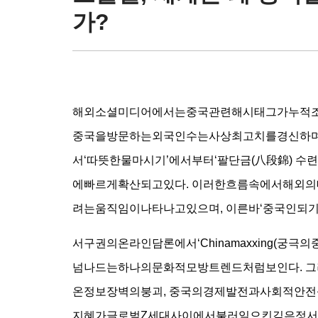
가?
해외소셜미디어에서는중국관련해시태그가누적조
중국을방문하는외국인수는사상최고치를경신하며
서‘따뜻한물마시기’에서부터‘팔단금(八段錦) 
에빠르게확산되고있다. 이러한흐름속에서해외
려는움직임이나타나고있으며, 이른바‘중국인되
서구권의온라인담론에서‘Chinamaxxing(
넘나드는하나의문화적모방트렌드처럼보인다. 그
온정보장벽의붕괴, 중국의경제발전과사회적안전
지혜가글로벌Z세대사이에서불러일으킨깊은정서