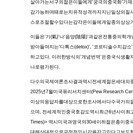
살아가는서구의젊은이들에게‘궁극의중국화’가제
감가능하며때로는치유적성격까지지닌일상의질서다
스로조절할수있다는감각은이들에게일종의상상가
이들은‘기(氣)’나‘음양(陰陽)’과같은전통중의
받아들여지는‘디톡스(detox)’, ‘코르티솔수치
하고있다. 이러한방식의‘개념번역’은중국식생
나로평가된다.
다수의국제여론조사결과역시전세계젊은세대의
2025년7월미국퓨리서치센터(Pew Research 
이상의응답자를대상으로한조사에서다수국가의
으며, 전세계적인중국호감도역시최근6년사이최고
Times)> 역시미국과영국의30세이하젊은층
대해상대적으로긍정적인시각을갖고있다고보도했다. 한