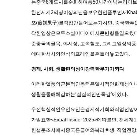
는중국8개도시를순회하며총50시간이넘는라이
한전세계2억명이상의팬을보유한인플루언서Khab
쯔(煎餅果子)를직접만들어보는가하면, 중국한푸(
작한영상은모두소셜미디어에서큰반향을일으켰다.
준중국의골목, 야시장, 고속철도, 그리고일상
에대한서사와인식의프레임을흔들어놓고있다.
경제, 사회, 생활편의성이강력한무기가되다
이러한열풍의근본적인동력은일시적인화제성이나
생활을통해체감하는‘실질적인만족감’에있다.
우선핵심적인유인요인은경제적기회와직업전망이다. 글
가발표한<Expat Insider 2025>에따르면
한설문조사에서중국은급여와복리후생, 직업전망,