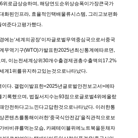
계6위로급상승하며, 해당연도순위상승폭이가장큰국가
대화된인프라, 효율적인택배물류시스템, 그리고보편화
여준다고평가했다.
경에는‘세계의공장’이자글로벌무역중심국으로서중국
무역기구(WTO)가발표한2025년최신통계에따르면,
며, 이는전세계상위30개수출경제권총수출액의17.2%
세계1위를유지하고있는것으로나타났다.
다. 갤럽이발표한<2025년글로벌안전보고서>에따
를기록했으며, 법질서지수는93점으로글로벌4위에올랐
을때안전하다고느낀다고답한것으로나타났다. 이러한통
상콘텐츠를통해이러한‘중국식안전감’을직관적으로보
가바비큐를먹는모습, 카페테이블위에노트북을둔채자