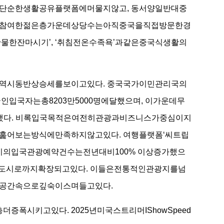
단순한생활공유플랫폼에머물지않고, 동서양일반대중
에참여한젊은층가운데상당수는아직중국을직접방문한경
물한잔마시기’, ‘취침전온수족욕’과같은중국식생활의
역시동반상승세를보이고있다. 중국국가이민관리국의
인입국자는총8203만5000명에달했으며, 이가운데무
지했다. 비록입국목적은여전히관광과비즈니스가중심이지
훑어보는방식에만족하지않고있다. 여행플랫폼‘씨트립
선도시의입국관광예약건수는전년대비100% 이상증가했으
위도시로까지확장되고있다. 이들은전통적인관광지를넘
상공간속으로깊숙이스며들고있다.
시키고있다. 2025년미국스트리머IShowSpeed