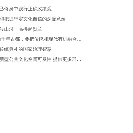
己修身中践行正确政绩观
和把握坚定文化自信的深邃意蕴
渡山河，高楼起贺兰
“作为千年古都，要把传统和现代有机融合在一起”
传统典礼的国家治理智慧
提升新型公共文化空间可及性 提供更多群众身边的文化服务