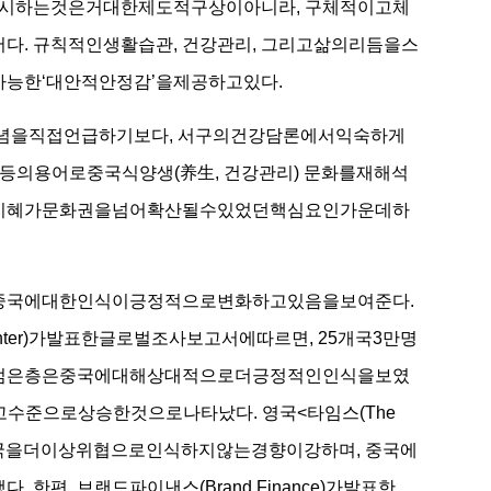
시하는것은거대한제도적구상이아니라, 구체적이고체
. 규칙적인생활습관, 건강관리, 그리고삶의리듬을스
능한‘대안적안정감’을제공하고있다.
학개념을직접언급하기보다, 서구의건강담론에서익숙하게
감소’등의용어로중국식양생(养生, 건강관리) 문화를재해석
활지혜가문화권을넘어확산될수있었던핵심요인가운데하
중국에대한인식이긍정적으로변화하고있음을보여준다.
Center)가발표한글로벌조사보고서에따르면, 25개국3만명
젊은층은중국에대해상대적으로더긍정적인인식을보였
수준으로상승한것으로나타났다. 영국<타임스(The
이중국을더이상위협으로인식하지않는경향이강하며, 중국에
편, 브랜드파이낸스(Brand Finance)가발표한