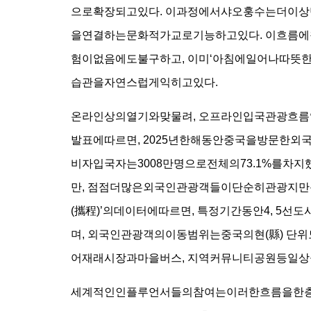
으로확장되고있다. 이과정에서샤오훙수는더이상
을연결하는문화적가교로기능하고있다. 이흐름
험이없음에도불구하고, 이미‘아침에일어나따뜻한
습관을자연스럽게익히고있다.
온라인상의열기와맞물려, 오프라인입국관광흐름
발표에따르면, 2025년한해동안중국을방문한외국
비자입국자는3008만명으로전체의73.1%를차
만, 점점더많은외국인관광객들이단순히관광지만
(攜程)’의데이터에따르면, 특정기간동안4, 5
며, 외국인관광객의이동범위는중국의현(縣) 단
어재래시장과마을버스, 지역커뮤니티공원등일
세계적인인플루언서들의참여는이러한흐름을한층더증폭