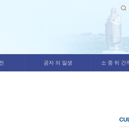
경전
공자 의 일생
소 중 히 간직
CU