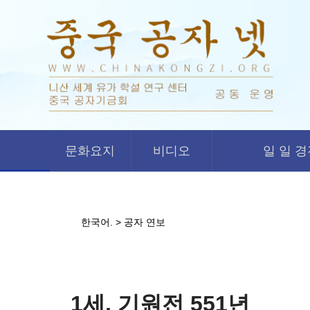
문화요지
비디오
일 일 
한국어.
>
공자 연보
1세, 기원전 551년