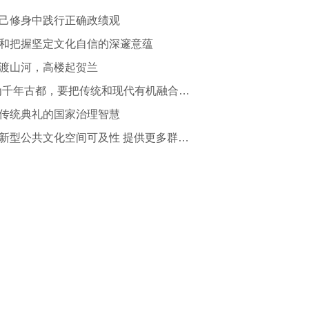
己修身中践行正确政绩观
和把握坚定文化自信的深邃意蕴
渡山河，高楼起贺兰
“作为千年古都，要把传统和现代有机融合在一起”
传统典礼的国家治理智慧
提升新型公共文化空间可及性 提供更多群众身边的文化服务