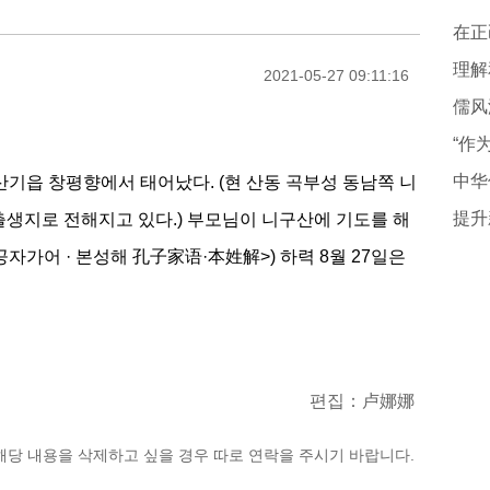
在正
理解
2021-05-27 09:11:16
儒风
中华
라 산기읍 창평향에서 태어났다. (현 산동 곡부성 동남쪽 니
의 출생지로 전해지고 있다.) 부모님이 니구산에 기도를 해
공자가어 · 본성해 孔子家语·本姓解>) 하력 8월 27일은
편집：卢娜娜
해당 내용을 삭제하고 싶을 경우 따로 연락을 주시기 바랍니다.