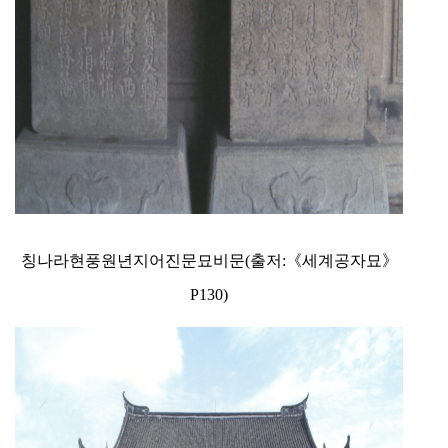
칭나라현풍원년지어진문묘비문(출저:《세계공자묘》
P130)