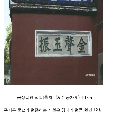
‘금성옥진’석각(출저:《세계공자묘》P130)
푸저우 문묘의 현존하는 사원은 칭나라 현풍 원년 12월