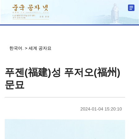
한국어.
>
세계 공자묘
푸젠(福建)성 푸저오(福州)
문묘
2024-01-04 15:20:10