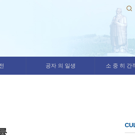
경전
공자 의 일생
소 중 히 간직
CU
륭