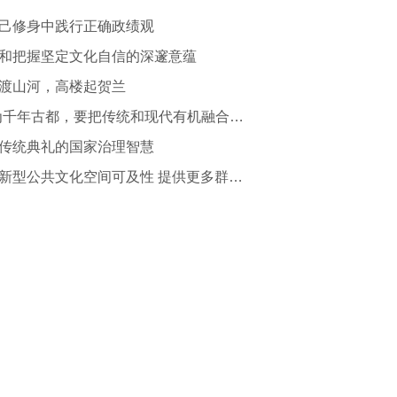
己修身中践行正确政绩观
和把握坚定文化自信的深邃意蕴
渡山河，高楼起贺兰
“作为千年古都，要把传统和现代有机融合在一起”
传统典礼的国家治理智慧
提升新型公共文化空间可及性 提供更多群众身边的文化服务