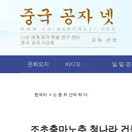
문화요지
비디오
일 일 
한국어.
>
소 중 히 간직 하 다.
조초충마노추 청나라 건