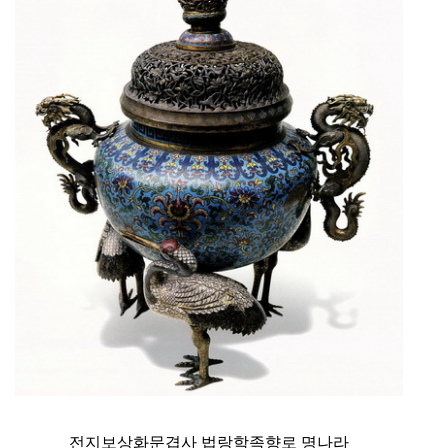
전지보상화문겹사 법랑학족향로 명나라