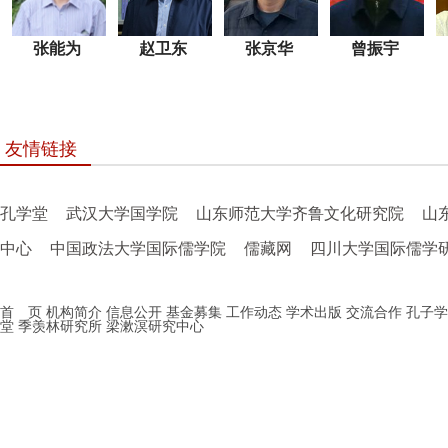
张能为
赵卫东
张京华
曾振宇
友情链接
孔学堂
武汉大学国学院
山东师范大学齐鲁文化研究院
山
中心
中国政法大学国际儒学院
儒藏网
四川大学国际儒学
首 页
机构简介
信息公开
基金募集
工作动态
学术出版
交流合作
孔子学
堂
季羡林研究所
梁漱溟研究中心
地址：济南市历下区经十路10567号成城大厦 邮编：
250101 kongziwang2007@126.com
鲁ICP备15031955号
Copyright © 2001-2010 www.chinakongzi.org All Right
Reserved 主办：中国孔子基金会秘书处