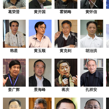
葛荣晋
黄开国
霍韬晦
黄怀信
韩星
黄玉顺
黄克剑
胡治洪
姜广辉
景海峰
蒋庆
孔祥安