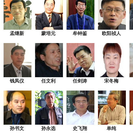
孟继新
蒙培元
牟钟鉴
欧阳祯人
钱凤仪
任文利
任剑涛
宋冬梅
孙书文
孙永选
史飞翔
单纯