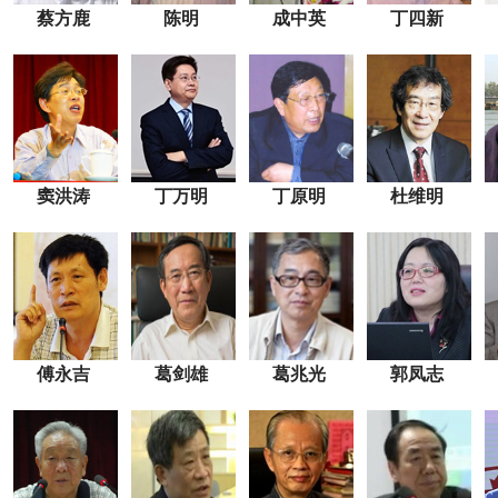
蔡方鹿
陈明
成中英
丁四新
窦洪涛
丁万明
丁原明
杜维明
傅永吉
葛剑雄
葛兆光
郭凤志