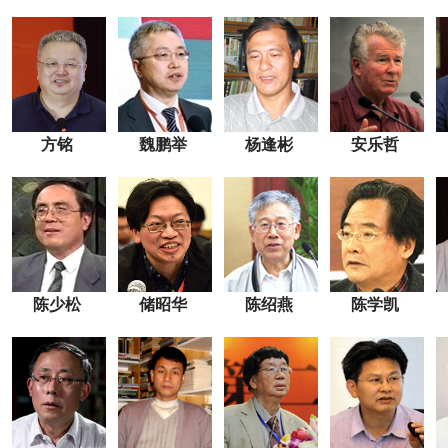
方铭
魏鹏举
杨逢彬
安乐哲
陈少松
储昭华
陈绍燕
陈学凯