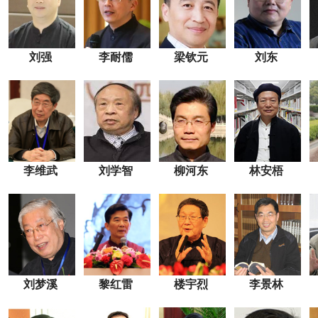
刘强
李耐儒
梁钦元
刘东
李维武
刘学智
柳河东
林安梧
刘梦溪
黎红雷
楼宇烈
李景林