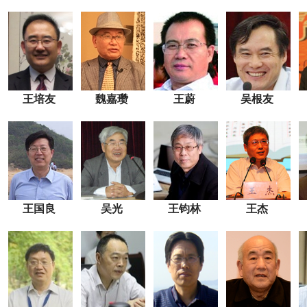
王培友
魏嘉瓒
王蔚
吴根友
王国良
吴光
王钧林
王杰