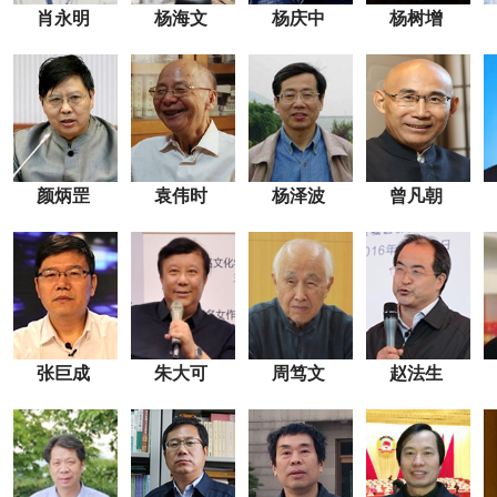
肖永明
杨海文
杨庆中
杨树增
颜炳罡
袁伟时
杨泽波
曾凡朝
张巨成
朱大可
周笃文
赵法生