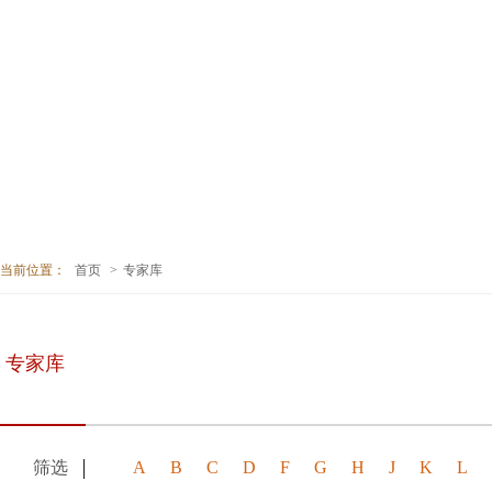
首页
机构简介
信息公开
基金募集
当前位置：
首页
>
专家库
工作动态
学术出版
交流合作
孔子学堂
季羡林研究所
专家库
梁漱溟研究中心
筛选
A
B
C
D
F
G
H
J
K
L