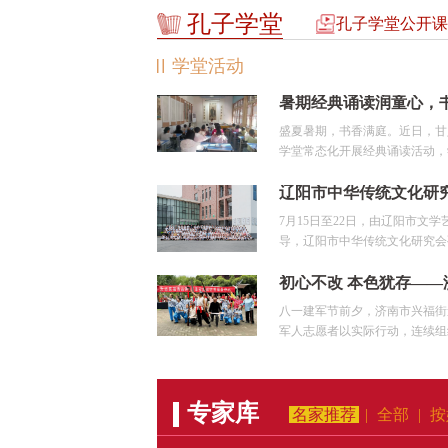
孔子学堂
孔子学堂公开课
学堂活动
盛夏暑期，书香满庭。近日，甘
学堂常态化开展经典诵读活动，学
7月15日至22日，由辽阳市文
导，辽阳市中华传统文化研究会孔
八一建军节前夕，济南市兴福街
军人志愿者以实际行动，连续组织
专家库
名家推荐
|
全部
|
按