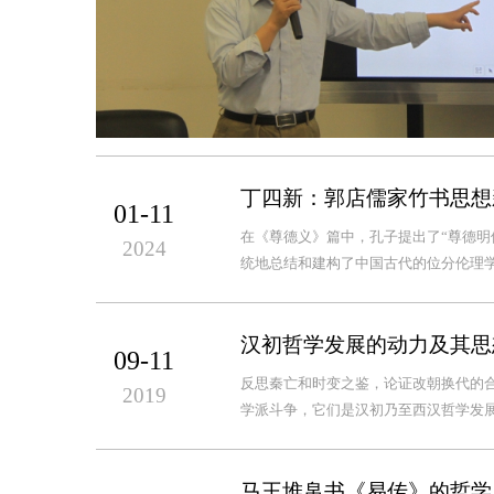
丁四新：郭店儒家竹书思想
01-11
在《尊德义》篇中，孔子提出了“尊德明
2024
统地总结和建构了中国古代的位分伦理学
汉初哲学发展的动力及其思
09-11
反思秦亡和时变之鉴，论证改朝换代的
2019
学派斗争，它们是汉初乃至西汉哲学发展
马王堆帛书《易传》的哲学