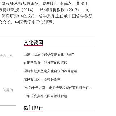
生阶段师从师从萧萐父、唐明邦、李德永、萧汉明、
特聘教授（2014），珞珈特聘教授（2013），同
、简帛研究中心成员；哲学系系主任兼中国哲学教研
会会长、中国哲学史学会理事。
文化要闻
山东：以法治保护传统文化“两创”
法说，系
在正己修身中践行正确政绩观
理解和把握坚定文化自信的深邃意蕴
儒风渡山河，高楼起贺兰
“作为千年古都，要把传统和现代有机融合在一起”
一问题的
中华传统典礼的国家治理智慧
热门排行