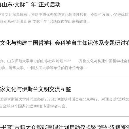
山东·文脉千年”正式启动
齐鲁文化深厚底蕴，推动中华优秀传统文化创造性转化、创新性发展，促进优质
别系列“经典山东·文脉千年”启动仪式在山东省教育...
齐鲁文化与构建中国哲学社会科学自主知识体系专题研讨
主办、山东师范大学承办的山东社科论坛2026——齐鲁文化与构建中国哲学社会
学、清华大学、中国人民大学等单位的百余位专家...
儒家文化与伊斯兰文明交流互鉴
亚国际伊斯兰大学共同主办的2026儒伊文明对话会在北京举行。对话会以“全球
全球24个国家的近300名专家学者与会。
“校书官”古籍大众智能整理计划启动仪式暨“海外汉籍资