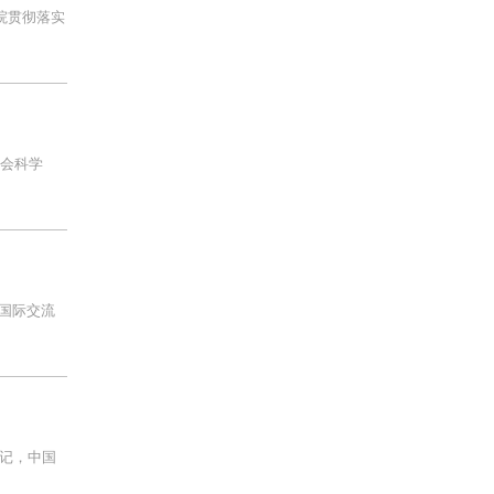
院贯彻落实
社会科学
国际交流
记，中国