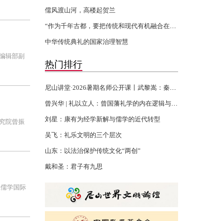
儒风渡山河，高楼起贺兰
“作为千年古都，要把传统和现代有机融合在一起”
中华传统典礼的国家治理智慧
编辑部副
热门排行
尼山讲堂·2026暑期名师公开课丨武黎嵩：秦汉书生的千年君子精神
曾兴华 | 礼以立人：曾国藩礼学的内在逻辑与当代回响
刘星：康有为经学新解与儒学的近代转型
究院曾振
吴飞：礼乐文明的三个层次
山东：以法治保护传统文化“两创”
戴和圣：君子有九思
亚儒学国际