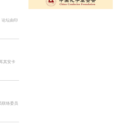
。论坛由印
耳其安卡
员联络委员