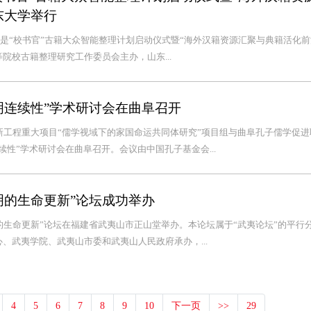
东大学举行
——我是“校书官”古籍大众智能整理计划启动仪式暨“海外汉籍资源汇聚与典籍活化前
院校古籍整理研究工作委员会主办，山东...
明连续性”学术研讨会在曲阜召开
新工程重大项目“儒学视域下的家国命运共同体研究”项目组与曲阜孔子儒学促进
性”学术研讨会在曲阜召开。会议由中国孔子基金会...
明的生命更新”论坛成功举办
明的生命更新”论坛在福建省武夷山市正山堂举办。本论坛属于“武夷论坛”的平行
、武夷学院、武夷山市委和武夷山人民政府承办，...
4
5
6
7
8
9
10
下一页
>>
29