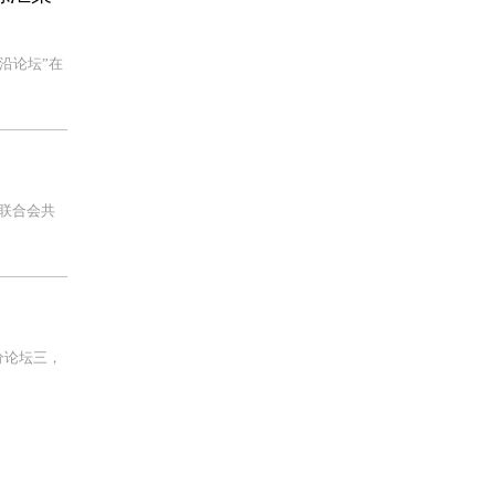
沿论坛”在
联合会共
分论坛三，