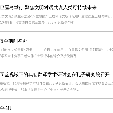
巴厘岛举行 聚焦文明对话共谋人类可持续未来
—人类文明永续生存之路”为主题的第三届和谐文明论坛在印度尼西亚巴厘岛举行
乔利什·马吉德协会联合主办，孔子研究院参与承...
图博会期间举办
加印8次，销量超4万册。”——近日，在首届“北京国际文学周”系列活动中，土
学家吉来分享了老舍作品土语译本的译介及接受情况...
互鉴视域下的典籍翻译学术研讨会在孔子研究院召开
互鉴视域下的典籍翻译学术研讨会在孔子研究院召开。会议由国际儒学联合会会
会副理事长、尼山世界儒学中心（中国孔子基金会秘...
会召开