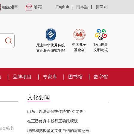
|
|
融媒矩阵
邮箱
English
日本語
한국어
尼山世界
中国孔子
尼山中华优秀传统
文明论坛
基金会
文化联合研究生院
集
品牌项目
专家库
图书馆
数字馆
文化要闻
山东：以法治保护传统文化“两创”
在正己修身中践行正确政绩观
金会秘书
理解和把握坚定文化自信的深邃意蕴