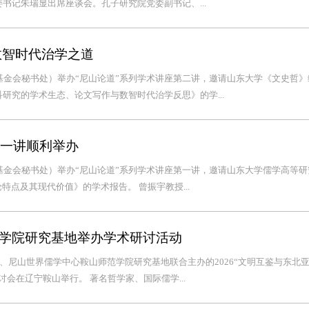
书记朱瑞显出席座谈会。孔子研究院党委副书记、...
数智时代治学之道
基金会秘书处）举办“尼山论道”系列学术讲座第二讲，邀请山东大学《文史哲》
研究的学术生态、论文写作与数智时代治学反思》的学...
第一讲顺利举办
基金会秘书处）举办“尼山论道”系列学术讲座第一讲，邀请山东大学儒学高等研
特点及其现代价值》的学术报告。 曾振宇教授...
学院研究基地举办学术研讨活动
馆、尼山世界儒学中心鞍山师范学院研究基地联合主办的2026“文明互鉴与东北
会在辽宁鞍山举行。 著名哲学家、国际儒学...