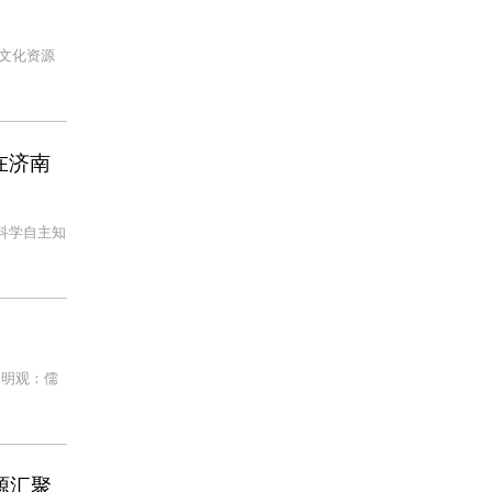
文化资源
在济南
科学自主知
文明观：儒
源汇聚