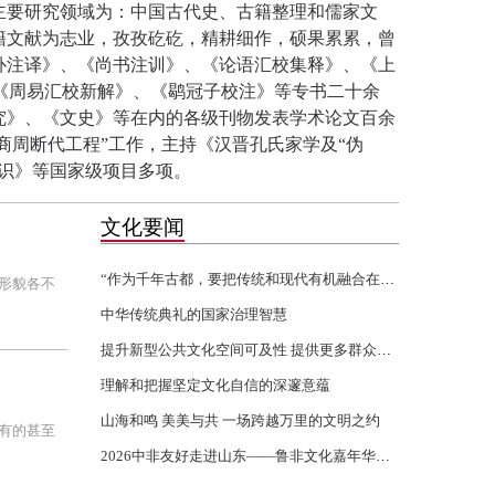
主要研究领域为：中国古代史、古籍整理和儒家文
籍文献为志业，孜孜矻矻，精耕细作，硕果累累，曾
补注译》、《尚书注训》、《论语汇校集释》、《上
《周易汇校新解》、《鹖冠子校注》等专书二十余
究》、《文史》等在内的各级刊物发表学术论文百余
夏商周断代工程”工作，主持《汉晋孔氏家学及“伪
识》等国家级项目多项。
文化要闻
“作为千年古都，要把传统和现代有机融合在一起”
形貌各不
中华传统典礼的国家治理智慧
提升新型公共文化空间可及性 提供更多群众身边的文化服务
理解和把握坚定文化自信的深邃意蕴
山海和鸣 美美与共 一场跨越万里的文明之约
有的甚至
2026中非友好走进山东——鲁非文化嘉年华活动开幕