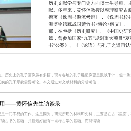
历史文献学与专门史方向博士生导师。
献。多年来，黄怀信教授以整理研究古
撰著《逸周书源流考辨》，《逸周书校
海博物馆藏战国楚竹书<诗论>解义》、
部，在包括《历史研究》、《中国史研
篇，曾参加国家“九五”规划重大项目“
书”公案》、《〈论语〉与孔子之道再认
的。历史上的孔子画像虽有多幅，现今各地的孔子雕塑像更是数以千计，但一则
实的孔子形貌需要考论。本文通过对文献材料的分析考信，...
用——黄怀信先生访谈录
更是一门不易的工作。这是因为，研究所用的材料即史料，主要是在古书里面，
读古书的基础，并且最好能有一点考古学的基础。而所谓读...