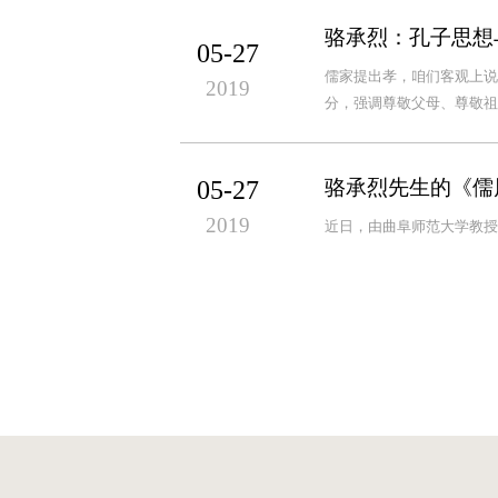
骆承烈：孔子思想
05-27
儒家提出孝，咱们客观上说
2019
分，强调尊敬父母、尊敬祖
05-27
骆承烈先生的《儒
2019
近日，由曲阜师范大学教