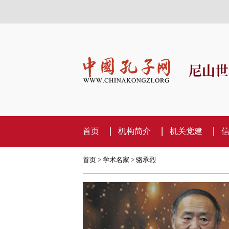
尼山世
首页
机构简介
机关党建
首页
>
学术名家
> 骆承烈