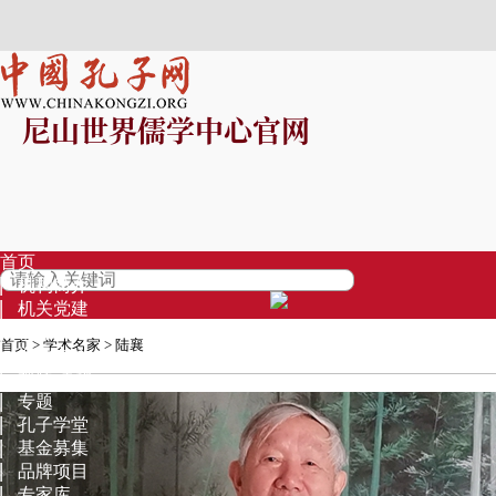
尼山世界儒学中心官网
首页
机构简介
机关党建
信息公开
首页
>
学术名家
> 陆襄
资讯中心
视频·直播
专题
孔子学堂
基金募集
品牌项目
专家库