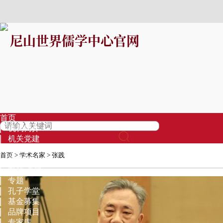
尼山世界儒学中心官网
首页
机构简介
机关党建
信息公开
首页
>
学术名家
> 张践
资讯中心
视频·直播
专题
孔子学堂
基金募集
品牌项目
专家库