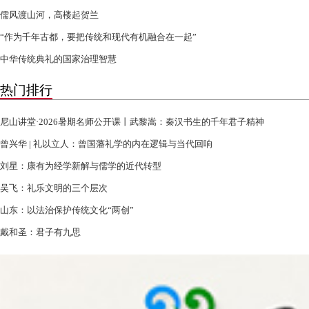
儒风渡山河，高楼起贺兰
“作为千年古都，要把传统和现代有机融合在一起”
中华传统典礼的国家治理智慧
热门排行
尼山讲堂·2026暑期名师公开课丨武黎嵩：秦汉书生的千年君子精神
曾兴华 | 礼以立人：曾国藩礼学的内在逻辑与当代回响
刘星：康有为经学新解与儒学的近代转型
吴飞：礼乐文明的三个层次
山东：以法治保护传统文化“两创”
戴和圣：君子有九思