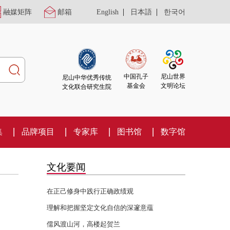
|
|
融媒矩阵
邮箱
English
日本語
한국어
尼山世界
中国孔子
尼山中华优秀传统
文明论坛
基金会
文化联合研究生院
集
品牌项目
专家库
图书馆
数字馆
文化要闻
在正己修身中践行正确政绩观
理解和把握坚定文化自信的深邃意蕴
儒风渡山河，高楼起贺兰