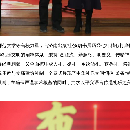
师范大学等高校力量，与济南出版社·汉唐书局历经七年精心打磨
华礼乐文明的阐释体系，秉持“溯源流、辨脉络、明要义、传精神
等经典精髓，又全面梳理成人礼、婚礼、乡饮酒礼、丧葬礼、祭
乐教与文庙建筑礼制，全景式展现了中华礼乐文明“形神兼备”
原则，在确保严谨学术根基的同时，力求以平实语言传递礼乐之