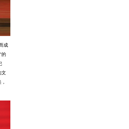
而成
”的
祀
的文
美，