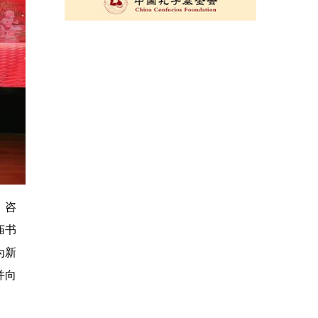
、咨
庙书
为新
并向