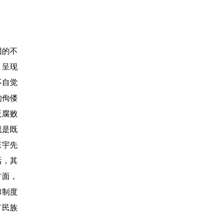
团的不
，呈现
不自觉
的佝偻
反腐败
就是既
张宇先
活，其
方面，
和制度
有民族