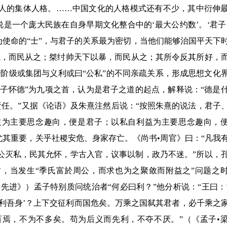
人的集体人格。
……
中国文化的人格模式还有不少，其中衍伸
说是一个庞大民族在自身早期文化整合中的
‘
最大公约数
’
。
‘
君子
为使命的
“
士
”
，与君子的关系最为密切，当他们能够治国平天下
仁，而民从之；桀纣帅天下以暴，而民从之；其所令反其所好，
治阶级或集团与义利或曰
“
公私
”
的不同亲疏关系，形成思想文化
君子怀德
”
为九项之首，认为是君子之道的起点，解释说：
“
德是
责任。
”
又据《论语》及朱熹注然后说：
“
按照朱熹的说法，君子
益为主要思念趣向，便是君子；以私自利益为主要思念趣向，
尤其重要，关乎社稷安危、身家存亡。《尚书•周官》曰：
“
凡我
公灭私，民其允怀，学古入官，议事以制，政乃不迷。
”
所以，
财，当发生
“
季氏富於周公，而求也为之聚敛而附益之
”
问题之
•先进》）孟子特别质问统治者
“
何必曰利？
”
他分析说：
“
王曰：
利吾身
’
？上下交征利而国危矣。万乘之国弑其君者，必千乘之
百焉，不为不多矣。苟为后义而先利，不夺不厌。
”
（《孟子•