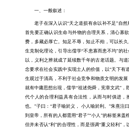
一、一般叙述：
老子在深入认识
“
天之道损有余以补不足
”
自然
首先要正确认识生命与外物的合理关系，清心寡
费，多藏必厚亡。知足不辱，知止不殆，可以长久
生克制化理论，引导出儒学
“
不患寡而患不均
”
的社
以，义利之辨就成了延续数千年的古老话题。与道
念要求在社会实践中实现士人的价值，以
“
天下有
生观过于清高，不利于社会竞争和物质文明的发展
就有中庸思想出现，儒学
“
祖述尧舜，宪章文武
”
，
代个人的合理利益具有合法性，从而与时俱进，
也。
”
子曰：
“
君子喻於义， 小人喻於利。
”
朱熹注
到皇帝，所有的人都需用
“
君子
”“
小人
”
的标签来盖
但并未否认
“
利
”
的合理性，而是强调
“
重义轻利
”
，