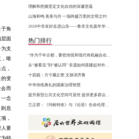
理解和把握坚定文化自信的深邃意蕴
山海和鸣 美美与共 一场跨越万里的文明之约
2026中非友好走进山东——鲁非文化嘉年华活动开幕
处于角
德层面
热门排行
个为支
“作为千年古都，要把传统和现代有机融合在一起”
义，唯
从“被看见”到“被认同” 非遗如何搭建起对外文化交流的桥梁
起点，
十笏园：方寸藏丘壑 文脉润齐鲁
量的变
中华传统典礼的国家治理智慧
社会而
提升新型公共文化空间可及性 提供更多群众身边的文化服务
，一念
兰正群：《玛牧特依》与《论语》生命伦理的认知共性
，则息
义项，
对人要
”
为特