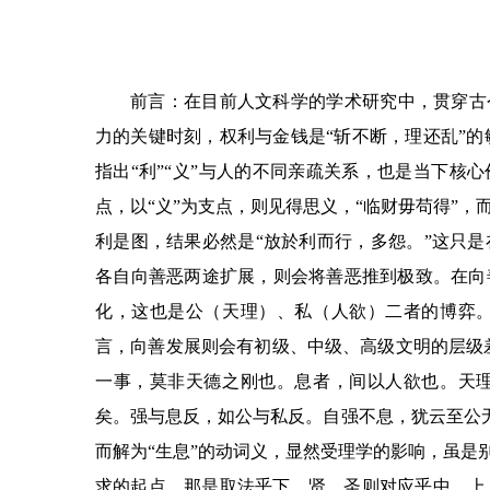
前言：在目前人文科学的学术研究中，贯穿古
力的关键时刻，权利与金钱是
“
斩不断，理还乱
”
的
指出
“
利
”“
义
”
与人的不同亲疏关系，也是当下核心
点，以
“
义
”
为支点，则见得思义，
“
临财毋苟得
”
，
利是图，结果必然是
“
放於利而行，多怨。
”
这只是
各自向善恶两途扩展，则会将善恶推到极致。在向
化，这也是公（天理）、私（人欲）二者的博弈
言，向善发展则会有初级、中级、高级文明的层级
一事，莫非天德之刚也。息者，间以人欲也。天
矣。强与息反，如公与私反。自强不息，犹云至公
而解为
“
生息
”
的动词义，显然受理学的影响，虽是
求的起点，那是取法乎下，贤、圣则对应乎中、