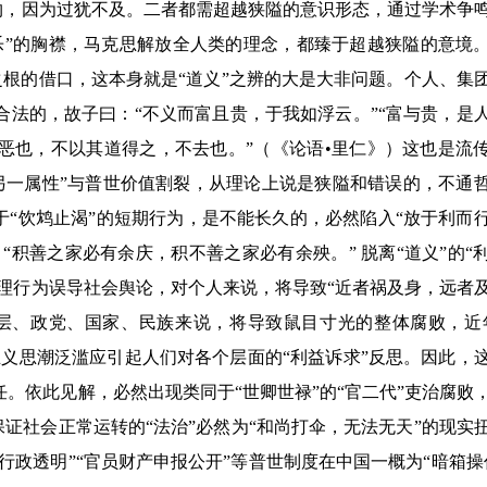
约，因为过犹不及。二者都需超越狭隘的意识形态，通过学术争
乐
”
的胸襟，马克思解放全人类的理念，都臻于超越狭隘的意境
之根的借口，这本身就是
“
道义
”
之辨的大是大非问题。个人、集
合法的，故子曰：
“
不义而富且贵，于我如浮云。
”“
富与贵，是
恶也，不以其道得之，不去也。
”
（《论语•里仁》）这也是流
另一属性
”
与普世价值割裂，从理论上说是狭隘和错误的，不通
于
“
饮鸩止渴
”
的短期行为，是不能长久的，必然陷入
“
放于利而
：
“
积善之家必有余庆，积不善之家必有余殃。
”
脱离
“
道义
”
的
“
理行为误导社会舆论，对个人来说，将导致
“
近者祸及身，远者
层、政党、国家、民族来说，将导致鼠目寸光的整体腐败，近
主义思潮泛滥应引起人们对各个层面的
“
利益诉求
”
反思。因此，
任。依此见解，必然出现类同于
“
世卿世禄
”
的
“
官二代
”
吏治腐败
保证社会正常运转的
“
法治
”
必然为
“
和尚打伞，无法无天
”
的现实
行政透明
”“
官员财产申报公开
”
等普世制度在中国一概为
“
暗箱操