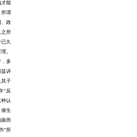
鸣才能
。所谓
团、政
人之所
传已久
哲理。
行，多
利益诉
及其子
年
“
反
这种认
，催生
扭曲而
作
”
所