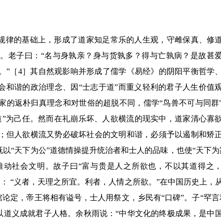
规律的基础上，形成了道家知足常乐的人生观，守雌保真、修
欲。老子曰：
“
名与身孰亲？身与货孰多？得与亡孰病？是故甚
。
”
［4］其自然观影响并形成了儒学《易经》的阴阳平衡哲学
会和谐的政治理念、因
“
士志于道
”
而重义轻利的君子人生价值
家的返朴归真理念和对世俗的超脱不同，儒学
“
鸟兽不可与同群
道
”
为己任。然而在礼崩乐坏、人欲横流的现实中，道家清心寡
；但人欲横流又势必破坏社会的文明和谐，必须予以遏制和矫
既以
“
天下为公
”
道德情操提升统治者和士人的品味，也使
“
天下为
推动社会文明。故子曰
“
富与贵是人之所欲也，不以其道得之
曰：
“
义者，天理之所宜。利者，人情之所欲。
”
在中国历史上，
棺论定，帝王将相有谥号，士人用祭文，乡民有
“
口碑
”
。子
“
罕言
以道义成就君子人格。余秋雨说：
“
中华文化的终极成果，是中