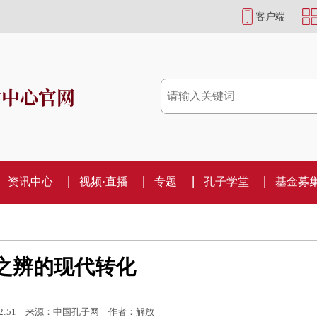
客户端
学中心官网
资讯中心
视频·直播
专题
孔子学堂
基金募
之辨的现代转化
2:51
来源：中国孔子网
作者：解放