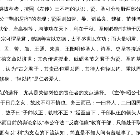
类拔萃者，按照《左传》三不朽的认识，贤、圣可分朝野两部
公
”“
鞠躬尽瘁
”
的表现；贤臣则如管、晏、诸葛亮、魏征、范仲
武帝、唐高祖等，均能功在天下，利在千秋。圣则必能
“
博施于
太宗可谓圣君，懿德善言以立德，太平盛世以立功；而大量明君
、孟、曾、颜、王通、朱熹、王阳明称圣人，诗圣、史圣等接
道德文章以济世；其余传道授业、砥砺名节之君子为贤、圣的
旨，认为
“
古之君子，其责己也重以周，其待人也轻以约。重以
修身，
“
轻以约
”
是仁者爱人。
点的选择，尤其是关键岗位的责任者的支点选择。《左传•昭公
谪于日月之灾，故政不可不慎也。务三而已：一曰择人，二曰因
题，故子曰
“
子帅以正，孰敢不正？
”
延至当下，干部队伍的领头
然而目前的舆论多以
“
奉公守法
”“
反腐倡廉
”
教育干部，只能处于
更有以
“
利
”
为支点的下流认知，简直是不知人间有羞耻事了。