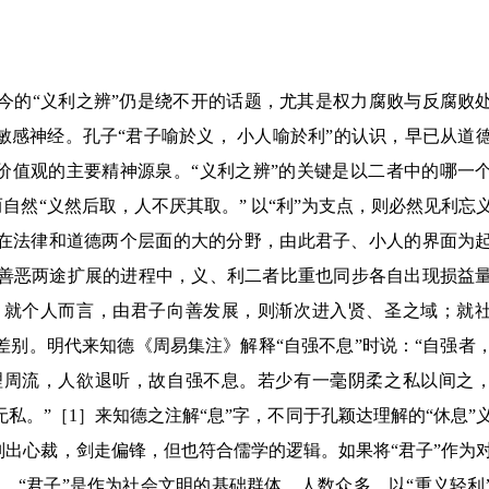
今的
“
义利之辨
”
仍是绕不开的话题，尤其是权力腐败与反腐败
敏感神经。孔子
“
君子喻於义， 小人喻於利
”
的认识，早已从道
价值观的主要精神源泉。
“
义利之辨
”
的关键是以二者中的哪一
而自然
“
义然后取，人不厌其取。
”
以
“
利
”
为支点，则必然见利忘
在法律和道德两个层面的大的分野，由此君子、小人的界面为
善恶两途扩展的进程中，义、利二者比重也同步各自出现损益
。就个人而言，由君子向善发展，则渐次进入贤、圣之域；就
差别。明代来知德《周易集注》解释
“
自强不息
”
时说：
“
自强者
理周流，人欲退听，故自强不息。若少有一毫阴柔之私以间之
无私。
”
［1］来知德之注解
“
息
”
字，不同于孔颖达理解的
“
休息
”
别出心裁，剑走偏锋，但也符合儒学的逻辑。如果将
“
君子
”
作为
上。
“
君子
”
是作为社会文明的基础群体，人数众多，以
“
重义轻利