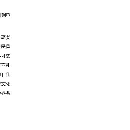
利则堕
•离娄
变民风
不可变
而不能
3］仕
与文化
学界共