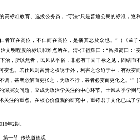
的高标准教育、选拔公务员，
“
守法
”
只是普通公民的标准，逐
仁者宜在高位，不仁而在高位，是播其恶於众也。
”
（《孟子
治文明程度的标识和难点所在。清•汪祖辉曰：
“
吕叔简曰：
‘
下治，所以然者，民风从乎俗，非必有干誉干禄之见，固结而
可变也。若仕风则富贵之权诱于外，利害之念迫于中，有欲变
不调，甚者必解而更张之，为政不行，甚者必变而更化之。
’”
［
的深层次问题，应成为政治学关注的中心环节。士风从乎学则
术关注的重点。在核心价值观的研究中，重铸君子文化已成了
16年2期。
第一节 传统道德观