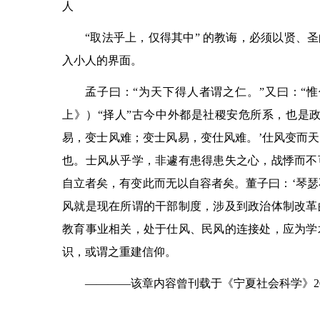
人
“
取法乎上，仅得其中
”
的教诲，必须以贤、圣
入小人的界面。
孟子曰：
“
为天下得人者谓之仁。
”
又曰：
“
惟
上》）
“
择人
”
古今中外都是社稷安危所系，也是政
易，变士风难；变士风易，变仕风难。
’
仕风变而天
也。士风从乎学，非遽有患得患失之心，战悸而不
自立者矣，有变此而无以自容者矣。董子曰：
‘
琴瑟
风就是现在所谓的干部制度，涉及到政治体制改革
教育事业相关，处于仕风、民风的连接处，应为学
识，或谓之重建信仰。
————
该章内容曾刊载于《宁夏社会科学》20