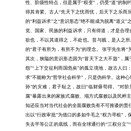
性、阶级性特点，但是属于
“
权变
”
，仍受
“
道
”
的制
得其肯綮。古人
“
先天下之忧而忧，后天下之乐而
的
“
利益诉求
”
之
“
意识形态
”
绝不能成为脱离
“
道义
”
党、国家、民族的利益诉求，只有得道，才是合理
欲也，不以其道得之，不处也。贫与贱，是人之所
的
“
君子有所为，有所不为
”
的理念。 张宇先生将
“
其次，狭隘的意识形态因为
“
冒天下之大不韪
”
，属
怨
”“
上下交征利而国危矣
”
的孤立境地，故古人曰
求
”
不能称为
“
哲学社会科学
”
，只是伪科学。这种心
孙
”
的灾难，君子耻之，故曰
“
临财毋苟得。
”
对阶
腐
”
暴露出来的家族式腐败、塌方式腐败以及民粹
知还应当对当代社会的全面腐败负有不可推诿的责
出以
“
行政审批
”
为借口的多如牛毛之
“
权力寻租
”
，
失去平等公正的底线，而在全球通行的
“
三权分立
”“