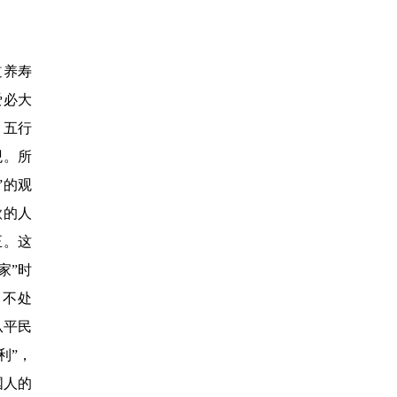
道养寿
爱必大
、五行
观。所
”
的观
欲的人
正。这
家
”
时
，不处
从平民
利
”
，
国人的