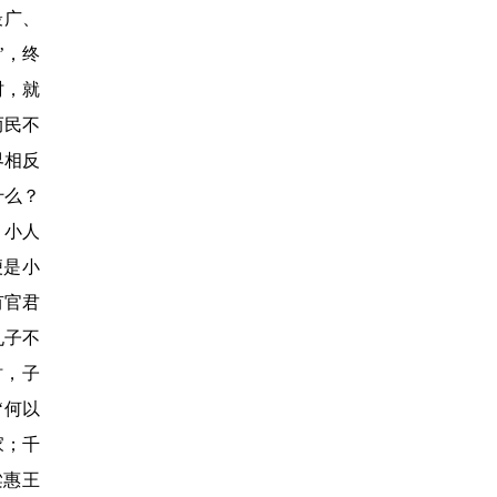
最广、
’
，终
时，就
而民不
界相反
什么？
、小人
便是小
有官君
孔子不
时，子
‘
何以
家；千
梁惠王