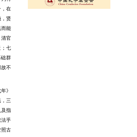
分，在
淹，贤
民而能
、清官
近；七
基础群
周故不
七年》
民，三
人及指
取法乎
按照古