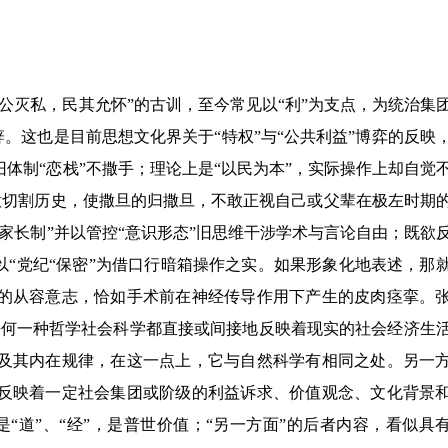
公灭私，民其允怀
”
的古训，至今常见以
“
利
”
为支点，为统治集
辞。这也是目前思想文化界关于
“
特权
”
与
“
公共利益
”
博弈的反映
旧体制
“
恋栈
”
不撒手；理论上是
“
以民为本
”
，实际操作上却自觉
意切割历史，使撒旦的归撒旦，不敢正视自己或父辈在极左时期
家长制
”
并以管控
“
意识形态
”
旧思维干涉学术与言论自由；既欲
以
“
党纪
“
保密
”
为借口行暗箱操作之实。如果形象化地表述，那
的从容意志，恰如手术前在神经传导作用下产生的皮肉痉挛。
任何一种哲学社会科学都直接或间接地反映着现实的社会经济生
及其内在规律，在这一点上，它与自然科学有相同之处。另一
反映着一定社会集团或阶级的利益诉求、价值观念、文化背景
是
“
道
”
、
“
经
”
，是普世价值；
“
另一方面
”
的后者内容，看似具