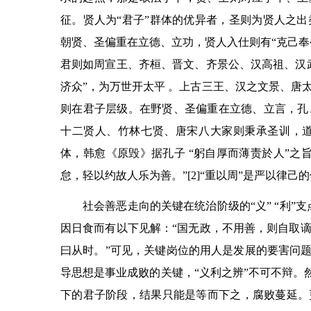
征。贤人为
“
君子
”
群体的优异者，圣则为贤人之出
朝贤、圣偏重在立德、立功，贤人入仕则有
“
克己奉
君则如周宣王、齐桓、晋文、齐景公、汉高祖、汉
济众
”
，为万世开太平 。上古三王、汉之文景、唐
则在君子层级。在野贤、圣偏重在立德、立言，孔
十二贤人、竹林七贤、唐宋八大家则秉承圣训，
体，韩愈《原毁》据孔子
“
躬自厚而薄责於人
”
之
怠，轻以约故人乐为善。
”
[2]
“
重以周
”
是严以律己的
社会善恶走向的关键在统治阶级的
“
义
”
“
利
”
支
因日食而有以下见解：
“
国无政，不用善，则自取
曰从时。
”
可见，关键岗位的用人是发展的要害问
导思想是事业成败的关键，
“
义利之辨
”
不可不辩。
下的君子阶段，结果只能是等而下之，腐败蔓延。