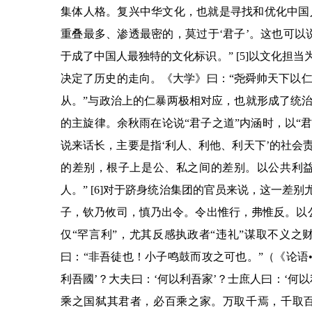
集体人格。复兴中华文化，也就是寻找和优化中国
重叠最多、渗透最密的，莫过于
‘
君子
’
。这也可以
于成了中国人最独特的文化标识。
”
[5]以文化担当
决定了历史的走向。《大学》曰：
“
尧舜帅天下以
从。
”
与政治上的仁暴两极相对应，也就形成了统
的主旋律。余秋雨在论说
“
君子之道
”
内涵时，以
“
说来话长，主要是指
‘
利人、利他、利天下
’
的社会
的差别，根子上是公、私之间的差别。以公共利
人。
”
[6]对于跻身统治集团的官员来说，这一差别
子，钦乃攸司，慎乃出令。令出惟行，弗惟反。以
仅
“
罕言利
”
，尤其反感执政者
“
违礼
”
谋取不义之
曰：
“
非吾徒也！小子鸣鼓而攻之可也。
”
（《论语
利吾國
’
？大夫曰：
‘
何以利吾家
’
？士庶人曰：
‘
何以
乘之国弑其君者，必百乘之家。万取千焉，千取