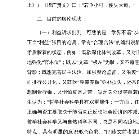
上》）
《增广贤文》曰：“若争小可，便失大道。”
二、目前的舆论现状
：
（一）利益诉求批判：可悲的是，学界不谙
“
以
正当
“
利益
”
张目的论调，常有
“
合理合法
”
的诡辩说
矛盾胶着的状态，例如：既欲深化体制改革，又对
地强化
“
官本位
”
；既以
“
文革
”“
极左
”
为耻，又不愿
背影；既想完善民主法治、加强舆论监督，又沿袭
“
而推行公开化，又鼓吹
“
厚俸养廉
”
弥补损失，还常
想刮骨疗毒，又惧怕皮肉之苦，缺乏关公谈笑自若
生认为：
“
哲学社会科学具有双重属性：一方面，
正确与否主要取决于能否真正反映社会经济的本质
哲学社会科学又与自然科学不同，总是不同程度地
特点，具有明显的意识形态色彩。
”
[7]该文前者就