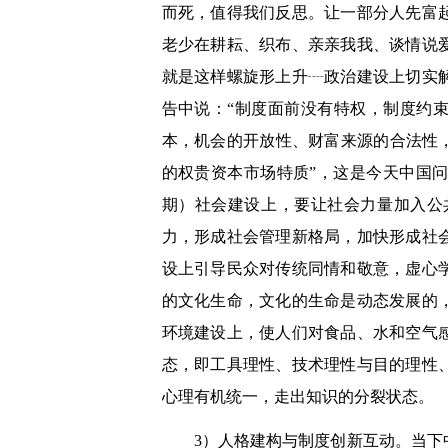
而死，值得我们反思。让一部分人先富
老少在耕耘、织布、亲亲我我、谈情说
就是这样螺旋形上升
┈
政治建设上切实
告中说：
“
制度面前没有特权，制度约
本，机会的开放性、财富来源的合法性
的权贵资本市场特质
”
，这是今天中国
期）社会建设上，要让社会力量加入公
力，形成社会管理新格局，加快形成社
设上引导民众对传统同情和敬意，虚心
的文化生命，文化的生命是动态发展的
环境建设上
，使人们对
食品、水和空气
态，即工具理性、技术理性与目的理性
心理有机统一，走出知识的分裂状态。
3）人格建构与制度创新互动。
当下