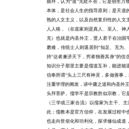
膜拜，认为“道”无处不在，它是创生
本体，是社会人生的指导原则；是天道
熟的人文主义，以及自然复归性的人文
人人格，（在道家则是真人、至人、神
充）也就是内圣外王，贤人君子在治国
磨难，传统士人则退居到“知足、无为、
持“达者兼济天下，穷者独善其身”的
知识分子那里主要是儒道互补，能进能
信奉所谓“头上三尺有神灵，多做善事
注重学理的阐发，讲中庸之道和内圣外王
头拜菩萨。儒学不是宗教胜似宗教，它
（三学或三家合流）以儒家为主干、主
此；儒教本是官方信仰，在发展过程中
也走向世俗化和功利化，探求修仙成道